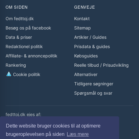
OM SIDEN
GENVEJE
Om fedttoj.dk
Kontakt
Besøg os på facebook
Sitemap
Data & priser
Artikler
/
Guides
Redaktionel politik
Prisdata & guides
Affiliate- & annoncepolitik
Købsguides
Rankering
Reelle tilbud
/
Prisudvikling
Cookie politik
Alternativer
Tidligere søgninger
Spørgsmål og svar
fedttoj.dk ejes af:
eLaursen ApS
Dette website bruger cookies til at optimere
Cvr: 32308929
brugeroplevelsen på siden
Læs mere