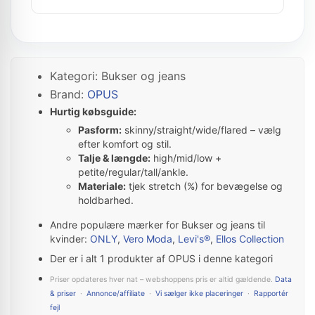
Kategori: Bukser og jeans
Brand:
OPUS
Hurtig købsguide:
Pasform:
skinny/straight/wide/flared – vælg
efter komfort og stil.
Talje & længde:
high/mid/low +
petite/regular/tall/ankle.
Materiale:
tjek stretch (%) for bevægelse og
holdbarhed.
Andre populære mærker for Bukser og jeans til
kvinder:
ONLY
,
Vero Moda
,
Levi's®
,
Ellos Collection
Der er i alt 1 produkter af OPUS i denne kategori
Priser opdateres hver nat – webshoppens pris er altid gældende.
Data
& priser
·
Annonce/affiliate
·
Vi sælger ikke placeringer
·
Rapportér
fejl