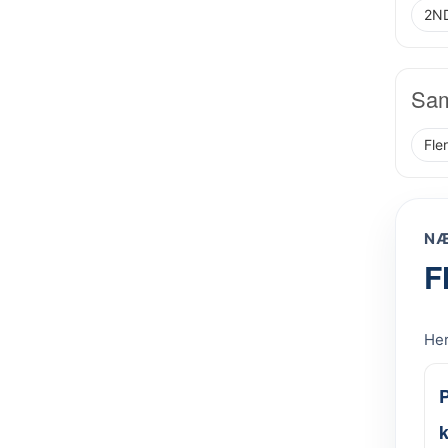
2ND
Sam
Fle
NÆ
F
Her
k