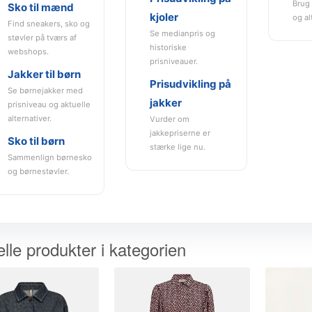
Brug 
Sko til mænd
kjoler
og al
Find sneakers, sko og
Se medianpris og
støvler på tværs af
historiske
webshops.
prisniveauer.
Jakker til børn
Prisudvikling på
Se børnejakker med
jakker
prisniveau og aktuelle
alternativer.
Vurder om
jakkepriserne er
Sko til børn
stærke lige nu.
Sammenlign børnesko
og børnestøvler.
lle produkter i kategorien