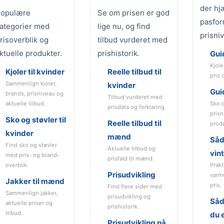
der hj
opulære
Se om prisen er god
pasfor
ategorier med
lige nu, og find
prisni
risoverblik og
tilbud vurderet med
ktuelle produkter.
prishistorik.
Guid
Kjole
Kjoler til kvinder
Reelle tilbud til
pris 
Sammenlign kjoler,
kvinder
Guid
brands, prisniveau og
Tilbud vurderet med
aktuelle tilbud.
Sko 
prisdata og forklaring.
pris
Sko og støvler til
Reelle tilbud til
prod
kvinder
mænd
Såd
Find sko og støvler
Aktuelle tilbud og
vin
med pris- og brand-
prisfald til mænd.
overblik.
Prakt
Prisudvikling
varm
Jakker til mænd
pris.
Find flere sider med
Sammenlign jakker,
prisudvikling og
Såd
aktuelle priser og
prishistorik.
tilbud.
du e
Prisudvikling på