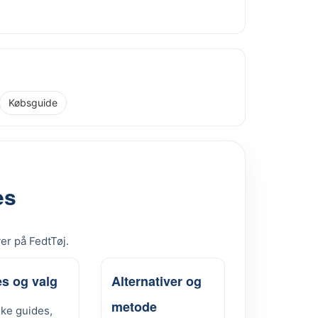
Købsguide
es
ver på FedtTøj.
s og valg
Alternativer og
metode
ske guides,