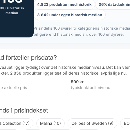
4.823 produkter med historik
36% datadækni
100 = historisk
median
3.642 under egen historisk median
Prisindeks 100 svarer til kategoriens historiske medi
billigere end historisk median; over 100 er dyrere.
d fortæller prisdata?
iveauet ligger tydeligt over det historiske medianniveau. Det kan væ
kter. 2.858 produkter ligger tæt på deres historiske lavpris lige nu.
.
599 kr.
e aktuelle pris
typisk aktuelt niveau
nds i prisindekset
s Collection (17)
Malina (10)
Cellbes of Sweden (9)
BO