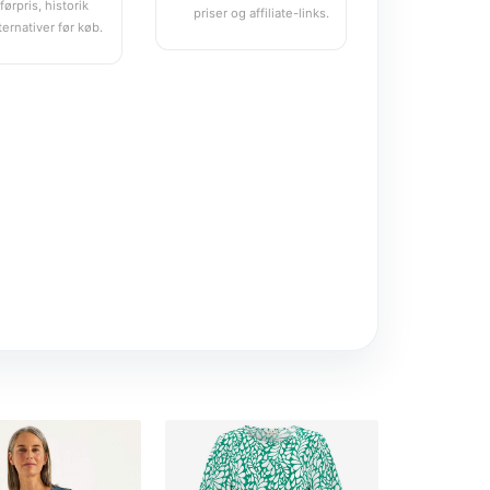
førpris, historik
priser og affiliate-links.
ternativer før køb.