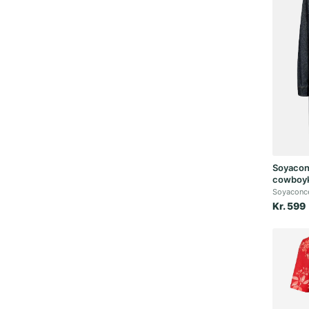
Soyaconc
cowboykj
Soyaconc
Kr. 599