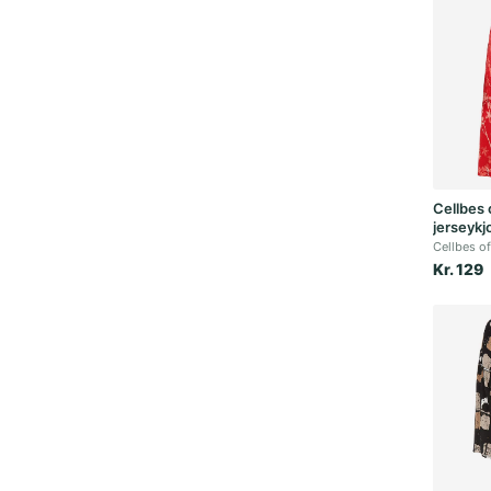
Cellbes
jerseyk
Cellbes o
Kr. 129