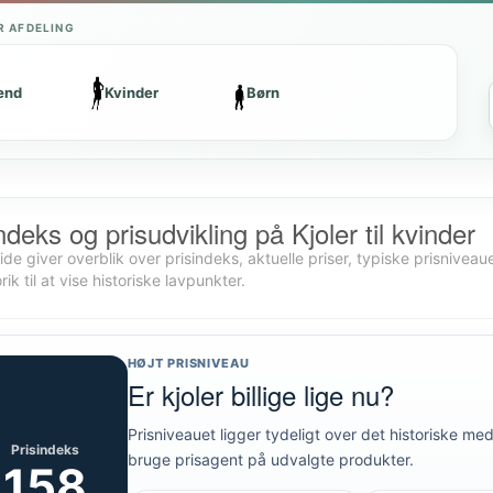
R AFDELING
ænd
Kvinder
Børn
ndeks og prisudvikling på Kjoler til kvinder
de giver overblik over prisindeks, aktuelle priser, typiske prisniveaue
rik til at vise historiske lavpunkter.
HØJT PRISNIVEAU
Er kjoler billige lige nu?
Prisniveauet ligger tydeligt over det historiske m
Prisindeks
bruge prisagent på udvalgte produkter.
158