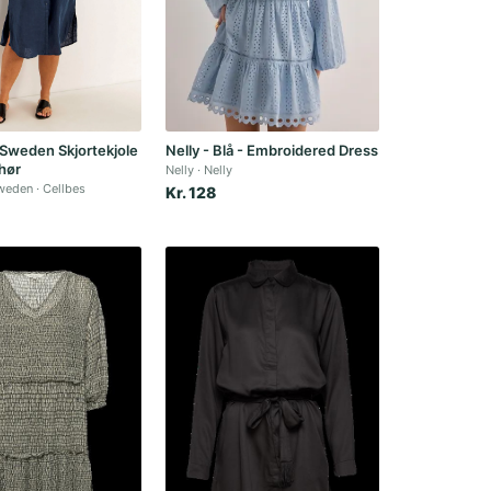
 Sweden Skjortekjole
Nelly - Blå - Embroidered Dress
hør
Nelly
Nelly
Sweden
Cellbes
Kr. 128