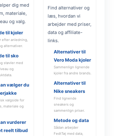
ælper dig med
Find alternativer og
m, materiale,
læs, hvordan vi
veau og valg.
arbejder med priser,
data og affiliate-
e til kjoler
r efter anledning,
links.
og alternativer.
Alternativer til
e til sko
Vero Moda kjoler
og støvler med
Sammenlign lignende
niveau og
kjoler fra andre brands.
uktdata.
Alternativer til
an vælger du
Nike sneakers
terjakke
Find lignende
isk valgside for
sneakers og
e, materiale og
sammenlign priser.
Metode og data
an vurderer
Sådan arbejder
t reelt tilbud
FedtTøj med data,