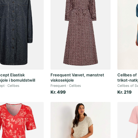
ept Elastisk
Freequent Vævet, mønstret
Cellbes o
ole i bomuldstwill
viskosekjole
trikot-natk
ept
Cellbes
Freequent
Cellbes
Cellbes of 
Kr. 499
Kr. 219