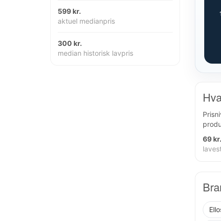
599 kr.
aktuel medianpris
300 kr.
median historisk lavpris
Hva
Prisn
produ
69 kr
lavest
Bra
Ello