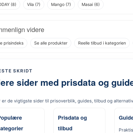
DAY (8)
Vila (7)
Mango (7)
Masai (6)
menlign videre
re prisindeks
Se alle produkter
Reelle tilbud i kategorien
STE SKRIDT
lere sider med prisdata og guid
 er de vigtigste sider til prisoverblik, guides, tilbud og alternati
Populære
Prisdata og
Guide
ategorier
tilbud
Prakti