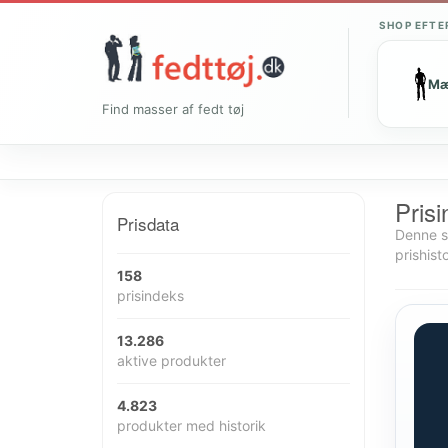
SHOP EFTE
M
Find masser af fedt tøj
Prisi
Prisdata
Denne si
prishisto
158
prisindeks
13.286
aktive produkter
4.823
produkter med historik