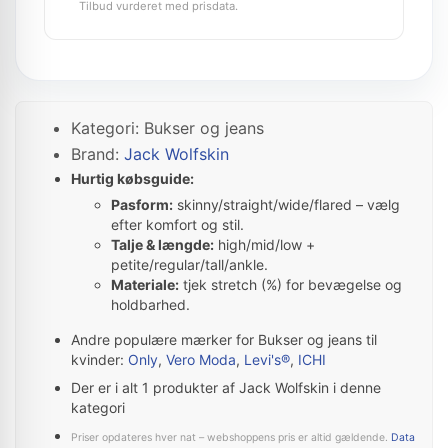
Tilbud vurderet med prisdata.
Kategori: Bukser og jeans
Brand:
Jack Wolfskin
Hurtig købsguide:
Pasform:
skinny/straight/wide/flared – vælg
efter komfort og stil.
Talje & længde:
high/mid/low +
petite/regular/tall/ankle.
Materiale:
tjek stretch (%) for bevægelse og
holdbarhed.
Andre populære mærker for Bukser og jeans til
kvinder:
Only
,
Vero Moda
,
Levi's®
,
ICHI
Der er i alt 1 produkter af Jack Wolfskin i denne
kategori
Priser opdateres hver nat – webshoppens pris er altid gældende.
Data