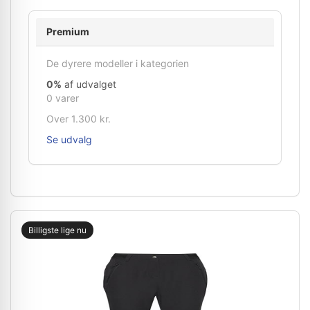
Premium
De dyrere modeller i kategorien
0%
af udvalget
0 varer
Over 1.300 kr.
Se udvalg
Billigste lige nu