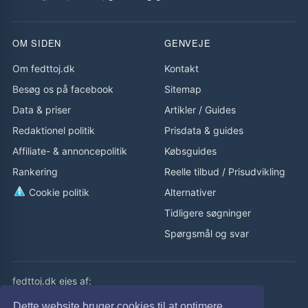
OM SIDEN
GENVEJE
Om fedttoj.dk
Kontakt
Besøg os på facebook
Sitemap
Data & priser
Artikler
/
Guides
Redaktionel politik
Prisdata & guides
Affiliate- & annoncepolitik
Købsguides
Rankering
Reelle tilbud
/
Prisudvikling
Cookie politik
Alternativer
Tidligere søgninger
Spørgsmål og svar
fedttoj.dk ejes af:
eLaursen ApS
Dette website bruger cookies til at optimere