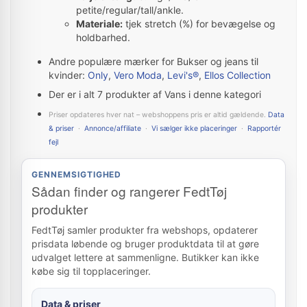
petite/regular/tall/ankle.
Materiale:
tjek stretch (%) for bevægelse og
holdbarhed.
Andre populære mærker for Bukser og jeans til
kvinder:
Only
,
Vero Moda
,
Levi's®
,
Ellos Collection
Der er i alt 7 produkter af Vans i denne kategori
Priser opdateres hver nat – webshoppens pris er altid gældende.
Data
& priser
·
Annonce/affiliate
·
Vi sælger ikke placeringer
·
Rapportér
fejl
GENNEMSIGTIGHED
Sådan finder og rangerer FedtTøj
produkter
FedtTøj samler produkter fra webshops, opdaterer
prisdata løbende og bruger produktdata til at gøre
udvalget lettere at sammenligne. Butikker kan ikke
købe sig til topplaceringer.
Data & priser