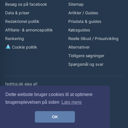
Besøg os på facebook
Sitemap
Data & priser
Artikler
/
Guides
Redaktionel politik
Prisdata & guides
Affiliate- & annoncepolitik
Købsguides
Rankering
Reelle tilbud
/
Prisudvikling
Cookie politik
Alternativer
Tidligere søgninger
Spørgsmål og svar
fedttoj.dk ejes af:
eLaursen ApS
Dette website bruger cookies til at optimere
Cvr: 32308929
brugeroplevelsen på siden
Læs mere
fedttoj.dk drevet siden 2011
OK
© fedttoj.dk 2026