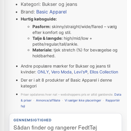
Kategori: Bukser og jeans
Brand:
Basic Apparel
Hurtig købsguide:
Pasform:
skinny/straight/wide/flared – vælg
efter komfort og stil.
Talje & længde:
high/mid/low +
petite/regular/tall/ankle.
Materiale:
tjek stretch (%) for bevægelse og
holdbarhed.
Andre populære mærker for Bukser og jeans til
kvinder:
ONLY
,
Vero Moda
,
Levi's®
,
Ellos Collection
Der er i alt 8 produkter af Basic Apparel i denne
kategori
Priser opdateres hver nat – webshoppens pris er altid gældende.
Data
& priser
·
Annonce/affiliate
·
Vi sælger ikke placeringer
·
Rapportér
fejl
GENNEMSIGTIGHED
Sådan finder og rangerer FedtTøj