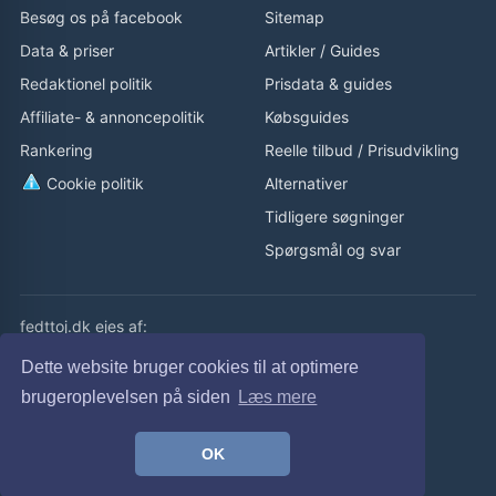
Besøg os på facebook
Sitemap
Data & priser
Artikler
/
Guides
Redaktionel politik
Prisdata & guides
Affiliate- & annoncepolitik
Købsguides
Rankering
Reelle tilbud
/
Prisudvikling
Cookie politik
Alternativer
Tidligere søgninger
Spørgsmål og svar
fedttoj.dk ejes af:
eLaursen ApS
Dette website bruger cookies til at optimere
Cvr: 32308929
brugeroplevelsen på siden
Læs mere
fedttoj.dk drevet siden 2011
OK
© fedttoj.dk 2026