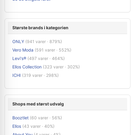
Største brands i kategorien
ONLY
(941 varer · 879%)
Vero Moda
(591 varer · 552%)
Levi's®
(497 varer · 464%)
Ellos Collection
(323 varer · 302%)
ICHI
(319 varer · 298%)
Shops med størst udvalg
Booztlet
(60 varer · 56%)
Ellos
(43 varer · 40%)
About You
(4 varer · 4%)