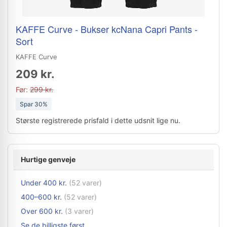
KAFFE Curve - Bukser kcNana Capri Pants -
Sort
KAFFE Curve
209 kr.
Før:
299 kr.
Spar 30%
Største registrerede prisfald i dette udsnit lige nu.
Hurtige genveje
Under 400 kr.
(52 varer)
400–600 kr.
(52 varer)
Over 600 kr.
(3 varer)
Se de billigste først