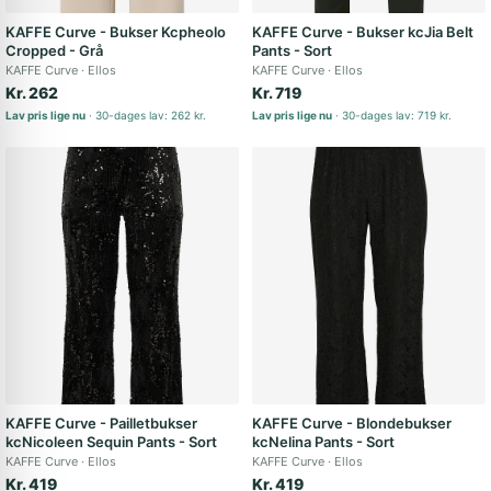
KAFFE Curve - Bukser Kcpheolo
KAFFE Curve - Bukser kcJia Belt
Cropped - Grå
Pants - Sort
KAFFE Curve
Ellos
KAFFE Curve
Ellos
Kr. 262
Kr. 719
Lav pris lige nu
30-dages lav: 262 kr.
Lav pris lige nu
30-dages lav: 719 kr.
KAFFE Curve - Pailletbukser
KAFFE Curve - Blondebukser
kcNicoleen Sequin Pants - Sort
kcNelina Pants - Sort
KAFFE Curve
Ellos
KAFFE Curve
Ellos
Kr. 419
Kr. 419