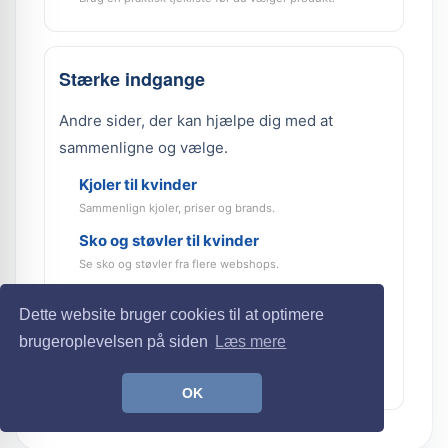
Stærke indgange
Andre sider, der kan hjælpe dig med at
sammenligne og vælge.
Kjoler til kvinder
Sammenlign kjoler, priser og brands.
Sko og støvler til kvinder
Se sko og støvler fra flere webshops.
Prisudvikling på kjoler
Dette website bruger cookies til at optimere
Se historiske prisniveauer.
brugeroplevelsen på siden
Læs mere
Reelle tilbud til kvinder
Tilbud vurderet med prisdata.
OK