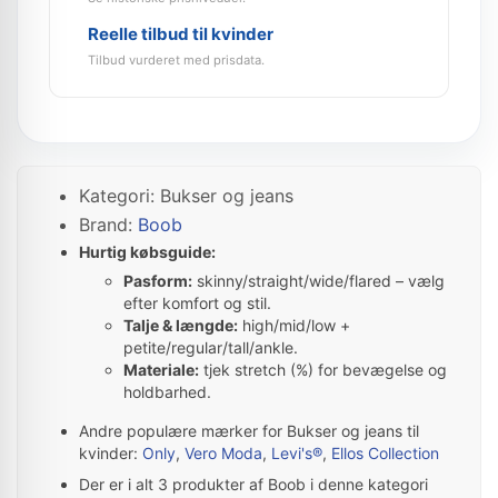
Reelle tilbud til kvinder
Tilbud vurderet med prisdata.
Kategori: Bukser og jeans
Brand:
Boob
Hurtig købsguide:
Pasform:
skinny/straight/wide/flared – vælg
efter komfort og stil.
Talje & længde:
high/mid/low +
petite/regular/tall/ankle.
Materiale:
tjek stretch (%) for bevægelse og
holdbarhed.
Andre populære mærker for Bukser og jeans til
kvinder:
Only
,
Vero Moda
,
Levi's®
,
Ellos Collection
Der er i alt 3 produkter af Boob i denne kategori