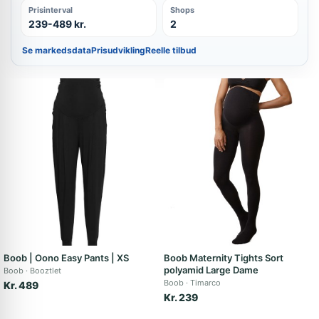
Prisinterval
Shops
239-489 kr.
2
Se markedsdata
Prisudvikling
Reelle tilbud
Boob | Oono Easy Pants | XS
Boob Maternity Tights Sort
polyamid Large Dame
Boob
Booztlet
Boob
Timarco
Kr. 489
Kr. 239