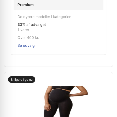
Premium
De dyrere modeller i kategorien
33%
af udvalget
1 varer
Over 400 kr.
Se udvalg
Billigste lige nu