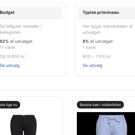
Budget
Typisk prisniveau
De billigste modeller i
Her ligger størstedelen af
kategorien
udvalget
92%
af udvalget
8%
af udvalget
11 varer
1 varer
Op til 800 kr.
800 – 1.100 kr.
Se udvalg
Se udvalg
gste lige nu
Bedste køb i midterfeltet