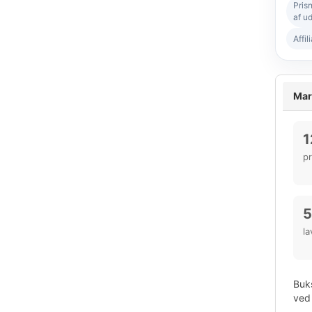
Pris
af ud
Affil
Mar
1
p
5
la
Buks
ved 