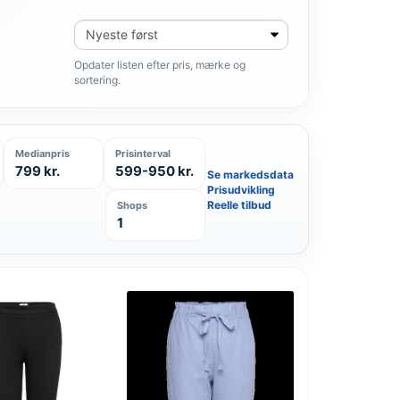
Sortér
produkter
Opdater listen efter pris, mærke og
sortering.
Medianpris
Prisinterval
799 kr.
599-950 kr.
Se markedsdata
Prisudvikling
Reelle tilbud
Shops
1