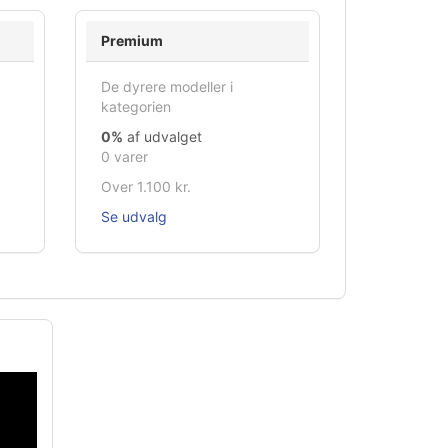
Premium
De dyrere modeller i
kategorien
0%
af udvalget
0 varer
Over 1.100 kr.
Se udvalg