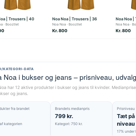
oa | Trousers | 40
Noa Noa | Trousers | 36
Noa Noa | 
oa
Booztlet
Noa Noa
Booztlet
Noa Noa
Bo
00
Kr. 800
Kr. 800
D/KATEGORI-DATA
 Noa i bukser og jeans – prisniveau, udval
oa har 12 aktive produkter i bukser og jeans til kvinder. Medianprise
ukser og jeans.
dukter fra brandet
Brandets medianpris
Prisniveau
799 kr.
Tæt på
niveau
af kategorien
Kategori: 750 kr.
17% under 