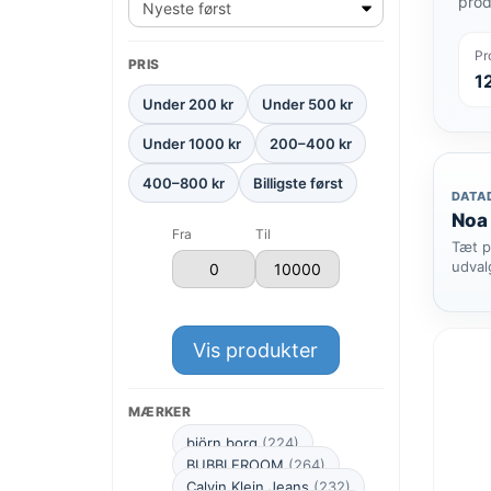
prod
Pr
PRIS
1
Under 200 kr
Under 500 kr
Under 1000 kr
200–400 kr
400–800 kr
Billigste først
DATA
Noa 
Fra
Til
Tæt p
udval
Vis produkter
MÆRKER
björn borg
(224)
BUBBLEROOM
(264)
Calvin Klein Jeans
(232)