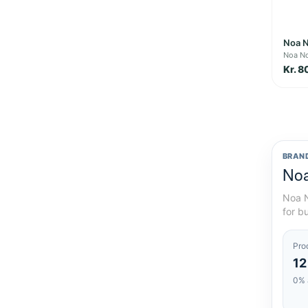
Noa N
Noa N
Kr. 8
BRAN
Noa
Noa N
for b
Pro
12
0% 