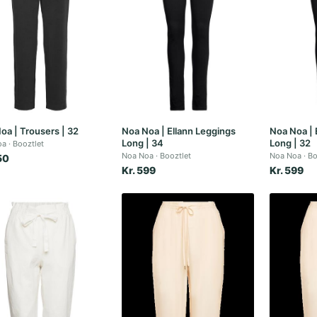
oa | Trousers | 32
Noa Noa | Ellann Leggings
Noa Noa | 
Long | 34
Long | 32
oa
Booztlet
Noa Noa
Booztlet
Noa Noa
Bo
50
Kr. 599
Kr. 599