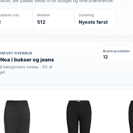
ukter, der passer bedst til dit budget og dine præferencer.
odukter vist
Mærker
Sortering
2
512
Nyeste først
Brand-produkter
DREVET OVERBLIK
12
Noa i bukser og jeans
å kategoriens niveau · 0% af
get