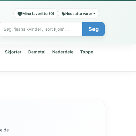
Mine favoritter
(
0
)
Nedsatte varer
Søg
Søg
Skjorter
Dametøj
Nederdele
Toppe
de de