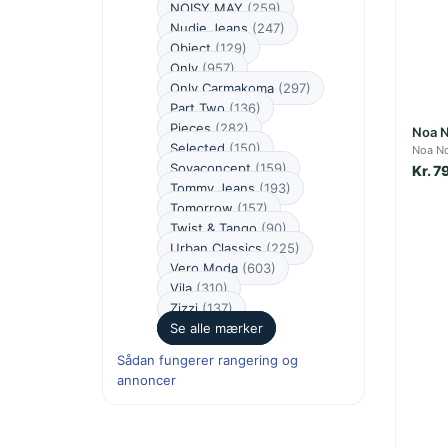
NOISY MAY
(259)
Nudie Jeans
(247)
Object
(129)
Only
(957)
Only Carmakoma
(297)
Part Two
(136)
Pieces
(282)
Noa N
Selected
(150)
Noa N
Soyaconcept
(159)
Kr. 7
Tommy Jeans
(193)
Tomorrow
(157)
Twist & Tango
(90)
Urban Classics
(225)
Vero Moda
(603)
Vila
(310)
Zizzi
(137)
Se alle mærker
Sådan fungerer rangering og
annoncer