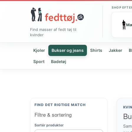
SHOP EFTE
M
Find masser af fedt tøj til
kvinder
Kjoler
Bukser og jeans
Shirts
Jakker
B
Sport
Badetøj
FIND DET RIGTIGE MATCH
KVI
Filtre & sortering
Bu
Sortér produkter
Samm