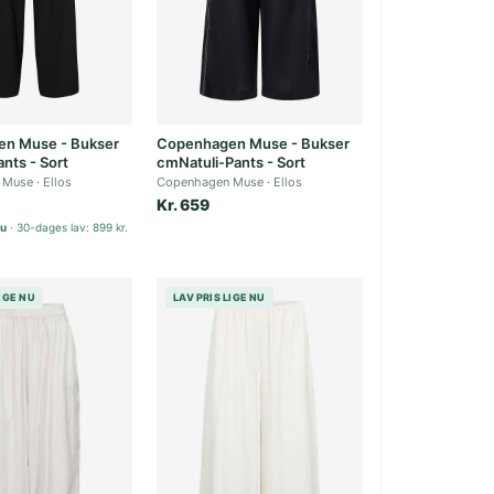
n Muse - Bukser
Copenhagen Muse - Bukser
ants - Sort
cmNatuli-Pants - Sort
 Muse
Ellos
Copenhagen Muse
Ellos
Kr. 659
nu
30-dages lav: 899 kr.
LIGE NU
LAV PRIS LIGE NU