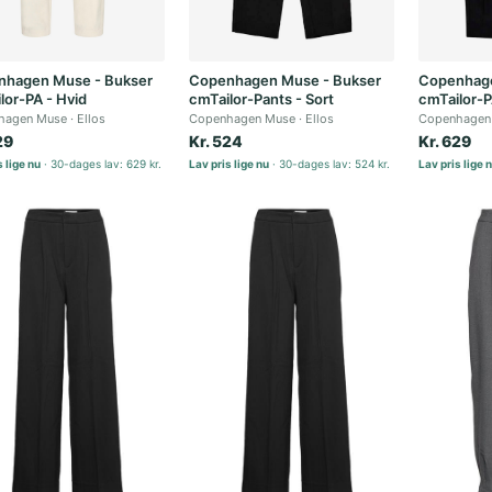
hagen Muse - Bukser
Copenhagen Muse - Bukser
Copenhage
lor-PA - Hvid
cmTailor-Pants - Sort
cmTailor-P
hagen Muse
Ellos
Copenhagen Muse
Ellos
Copenhagen
29
Kr. 524
Kr. 629
 lige nu
30-dages lav: 629 kr.
Lav pris lige nu
30-dages lav: 524 kr.
Lav pris lige 