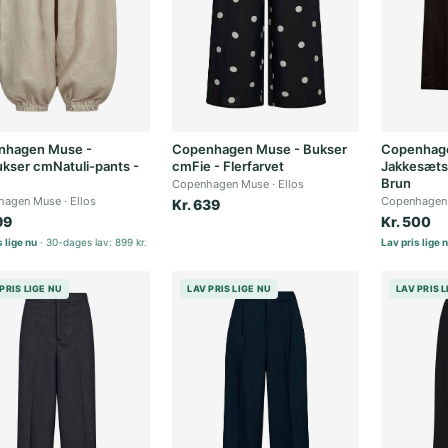
nhagen Muse -
Copenhagen Muse - Bukser
Copenhag
kser cmNatuli-pants -
cmFie - Flerfarvet
Jakkesæts
Brun
Copenhagen Muse
Ellos
hagen Muse
Ellos
Copenhagen
Kr. 639
99
Kr. 500
 lige nu
30-dages lav: 899 kr.
Lav pris lige 
PRIS LIGE NU
LAV PRIS LIGE NU
LAV PRIS 