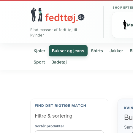
SHOP EFTE
M
Find masser af fedt tøj til
kvinder
Kjoler
Bukser og jeans
Shirts
Jakker
B
Sport
Badetøj
FIND DET RIGTIGE MATCH
KVI
Filtre & sortering
Bu
Sortér produkter
Samm