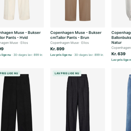
hagen Muse - Bukser
Copenhagen Muse - Bukser
Copenhag
lor Pants - Hvid
cmTailor Pants - Brun
Ballonbuk
Natur
hagen Muse
Ellos
Copenhagen Muse
Ellos
Copenhagen
99
Kr. 899
Kr. 639
 lige nu
30-dages lav: 899 kr.
Lav pris lige nu
30-dages lav: 899 kr.
Lav pris lige 
PRIS LIGE NU
LAV PRIS LIGE NU