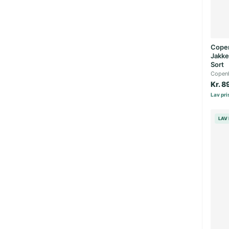
Cope
Jakke
Sort
Copen
Kr. 8
Lav pris
LAV 