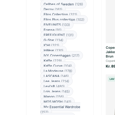
Cellbes of Sweden
(126)
Decoy
(161)
Ellos Collection
(321)
Ellos Plus collection
(102)
FIVEUNITS
(133)
Fransa
(91)
FREE/QUENT
(131)
G-Star
(134)
ICHI
(321)
Cope
InWear
(130)
Jakke
IVY Copenhagen
(217)
Brun
Kaffe
(229)
Copen
Kaffe Curve
(104)
Kr. 8
La Modeuse
(178)
LASCANA
(146)
LAV 
Lee Jeans
(214)
Levi's®
(480)
Lois Jeans
(145)
Mango
(156)
MOS MOSH
(141)
My Essential Wardrobe
(152)