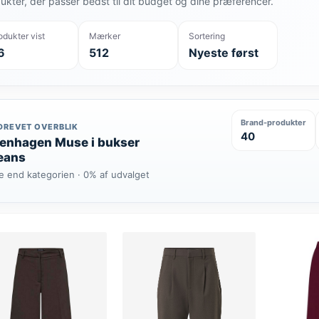
ukter, der passer bedst til dit budget og dine præferencer.
odukter vist
Mærker
Sortering
6
512
Nyeste først
Brand-produkter
DREVET OVERBLIK
40
enhagen Muse i bukser
eans
e end kategorien · 0% af udvalget