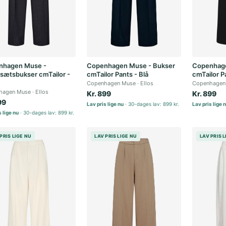
nhagen Muse -
Copenhagen Muse - Bukser
Copenhage
sætsbukser cmTailor -
cmTailor Pants - Blå
cmTailor P
Copenhagen Muse
Ellos
Copenhagen
hagen Muse
Ellos
Kr. 899
Kr. 899
99
Lav pris lige nu
30-dages lav: 899 kr.
Lav pris lige 
 lige nu
30-dages lav: 899 kr.
PRIS LIGE NU
LAV PRIS LIGE NU
LAV PRIS 