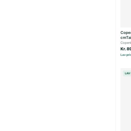
Copen
cmTai
Copen
Kr. 8
Lav pris
LAV 