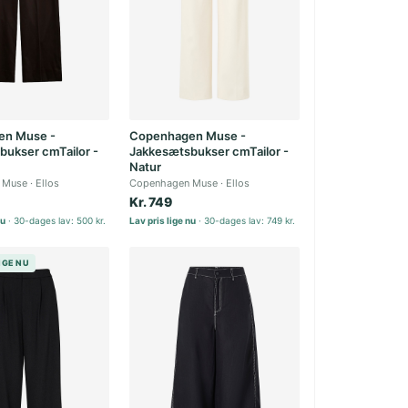
en Muse -
Copenhagen Muse -
bukser cmTailor -
Jakkesætsbukser cmTailor -
Natur
 Muse
Ellos
Copenhagen Muse
Ellos
Kr. 749
nu
30-dages lav: 500 kr.
Lav pris lige nu
30-dages lav: 749 kr.
LIGE NU