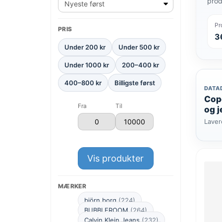
prod
Pr
PRIS
3
Under 200 kr
Under 500 kr
Under 1000 kr
200–400 kr
400–800 kr
Billigste først
DATA
Cop
Fra
Til
og j
Laver
Vis produkter
MÆRKER
björn borg
(224)
BUBBLEROOM
(264)
Calvin Klein Jeans
(232)