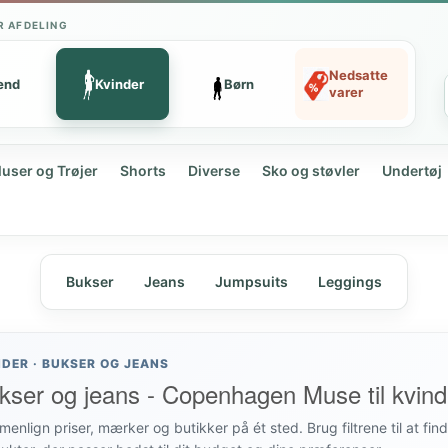
R AFDELING
Nedsatte
ænd
Kvinder
Børn
varer
luser og Trøjer
Shorts
Diverse
Sko og støvler
Undertøj
Bukser
Jeans
Jumpsuits
Leggings
NDER · BUKSER OG JEANS
kser og jeans - Copenhagen Muse til kvind
enlign priser, mærker og butikker på ét sted. Brug filtrene til at fin