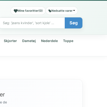
Mine favoritter
(
0
)
Nedsatte varer
Søg
Søg
Skjorter
Dametøj
Nederdele
Toppe
er
de de