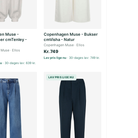
en Muse -
Copenhagen Muse - Bukser
ser cmTenley -
cmVisha - Natur
Copenhagen Muse
Ellos
 Muse
Ellos
Kr. 749
Lav pris lige nu
30-dages lav: 749 kr.
nu
30-dages lav: 639 kr.
LAV PRIS LIGE NU