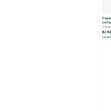
Copen
cmTai
Copen
Kr. 6
Lav pris