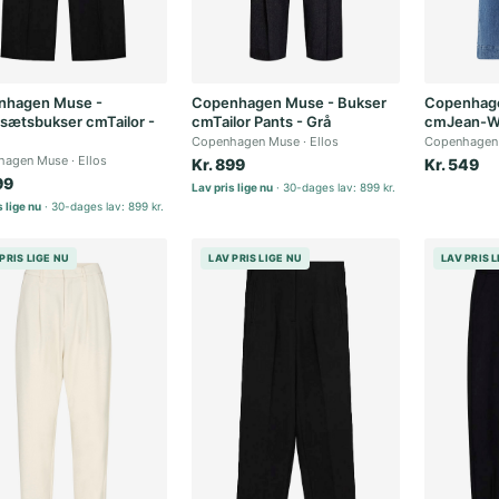
nhagen Muse -
Copenhagen Muse - Bukser
Copenhage
sætsbukser cmTailor -
cmTailor Pants - Grå
cmJean-Wi
Copenhagen Muse
Ellos
Copenhagen
hagen Muse
Ellos
Kr. 899
Kr. 549
99
Lav pris lige nu
30-dages lav: 899 kr.
 lige nu
30-dages lav: 899 kr.
PRIS LIGE NU
LAV PRIS LIGE NU
LAV PRIS 