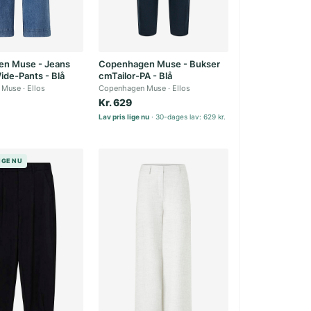
n Muse - Jeans
Copenhagen Muse - Bukser
de-Pants - Blå
cmTailor-PA - Blå
 Muse
Ellos
Copenhagen Muse
Ellos
Kr. 629
Lav pris lige nu
30-dages lav: 629 kr.
LIGE NU