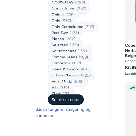
NOISY MAY
(259)
Nudie Jeans
(247)
Object
(129)
Only
(957)
Only Carmakoma
(297)
Part Two
(136)
Pieces
(282)
Selected
(150)
Cope
Hørbu
Soyaconcept
(159)
Beige
Tommy Jeans
(193)
Copen
Tomorrow
(157)
Kr. 8
Twist & Tango
(90)
Lav pris
Urban Classics
(225)
Vero Moda
(603)
Vila
(310)
LAV 
Zizzi
(137)
Se alle mærker
Sådan fungerer rangering og
annoncer