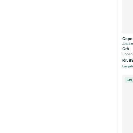
Cope
Jakke
Grå
Copen
Kr. 8
Lav pris
LAV 