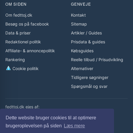
OM SIDEN
GENVEJE
Om fedttoj.dk
Kontakt
Besøg os på facebook
Sitemap
Data & priser
Artikler
/
Guides
Redaktionel politik
Prisdata & guides
Affiliate- & annoncepolitik
Købsguides
Rankering
Reelle tilbud
/
Prisudvikling
Cookie politik
Alternativer
Tidligere søgninger
Spørgsmål og svar
fedttoj.dk ejes af:
eLaursen ApS
Dette website bruger cookies til at optimere
Cvr: 32308929
brugeroplevelsen på siden
Læs mere