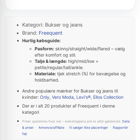
Kategori: Bukser og jeans
Brand:
Freequent
Hurtig købsguide:
Pasform:
skinny/straight/wide/flared – vælg
efter komfort og stil.
Talje & længde:
high/mid/low +
petite/regular/tall/ankle.
Materiale:
tjek stretch (%) for bevægelse og
holdbarhed.
Andre populære mærker for Bukser og jeans til
kvinder:
Only
,
Vero Moda
,
Levi's®
,
Ellos Collection
Der er i alt 20 produkter af Freequent i denne
kategori
Priser opdateres hver nat – webshoppens pris er altid gældende.
Data
& priser
·
Annonce/affiliate
·
Vi sælger ikke placeringer
·
Rapportér
fejl