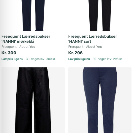
Freequent Lærredsbukser
Freequent Lærredsbukser
'NANNI' mørkeblå
'NANNI' sort
Freequent
About You
Freequent
About You
Kr. 300
Kr. 296
Lav pris lige nu
30-dages lav: 300 kr.
Lav pris lige nu
30-dages lav: 296 kr.