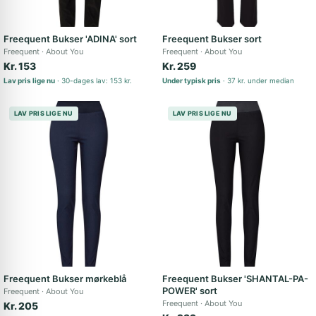
Freequent Bukser 'ADINA' sort
Freequent Bukser sort
Freequent
About You
Freequent
About You
Kr. 153
Kr. 259
Lav pris lige nu
30-dages lav: 153 kr.
Under typisk pris
37 kr. under median
LAV PRIS LIGE NU
LAV PRIS LIGE NU
Freequent Bukser mørkeblå
Freequent Bukser 'SHANTAL-PA-
POWER' sort
Freequent
About You
Freequent
About You
Kr. 205