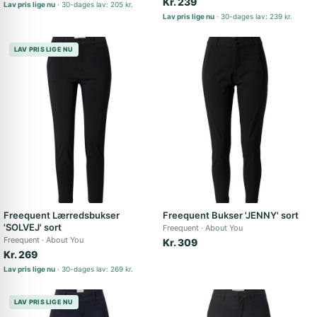
Kr. 239
Lav pris lige nu
30-dages lav: 205 kr.
Lav pris lige nu
30-dages lav: 239 kr.
LAV PRIS LIGE NU
Freequent Lærredsbukser
Freequent Bukser 'JENNY' sort
'SOLVEJ' sort
Freequent
About You
Freequent
About You
Kr. 309
Kr. 269
Lav pris lige nu
30-dages lav: 269 kr.
LAV PRIS LIGE NU