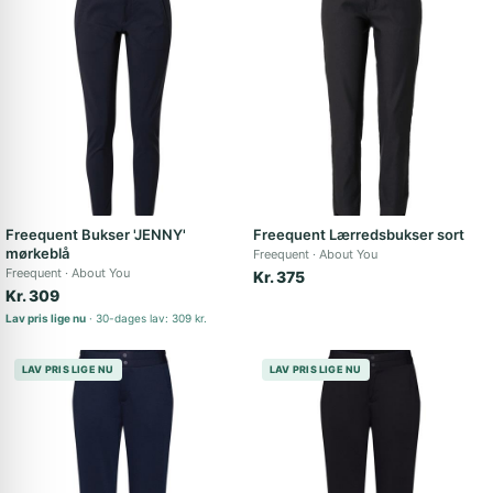
Freequent Bukser 'JENNY'
Freequent Lærredsbukser sort
mørkeblå
Freequent
About You
Freequent
About You
Kr. 375
Kr. 309
Lav pris lige nu
30-dages lav: 309 kr.
LAV PRIS LIGE NU
LAV PRIS LIGE NU