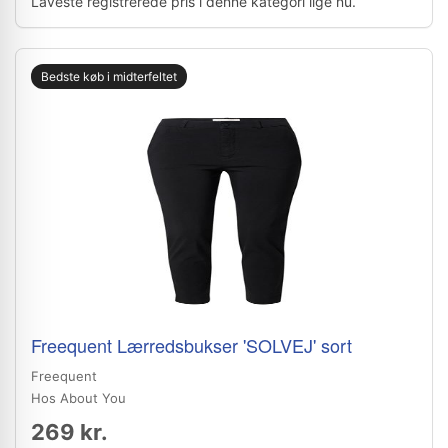
Laveste registrerede pris i denne kategori lige nu.
Bedste køb i midterfeltet
Freequent Lærredsbukser 'SOLVEJ' sort
Freequent
Hos About You
269 kr.