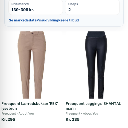
Prisinterval
Shops
139-399 kr.
2
Se markedsdata
Prisudvikling
Reelle tilbud
Freequent Lærredsbukser 'REX'
Freequent Leggings 'SHANTAL'
lysebrun
marin
Freequent
About You
Freequent
About You
Kr. 295
Kr. 235