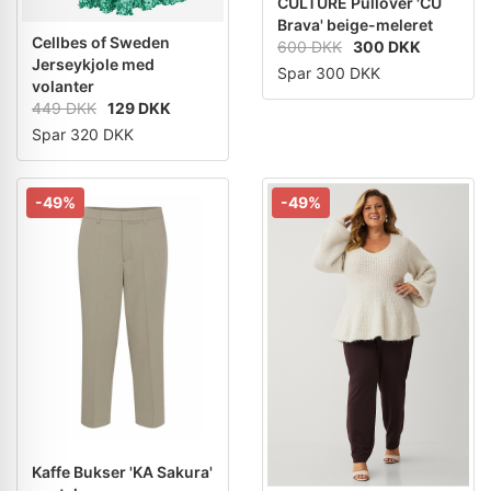
CULTURE Pullover 'CU
Brava' beige-meleret
Cellbes of Sweden
600 DKK
300 DKK
Jerseykjole med
Spar 300 DKK
volanter
449 DKK
129 DKK
Spar 320 DKK
-49%
-49%
Kaffe Bukser 'KA Sakura'