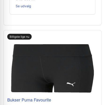
Se udvalg
Billigste lige nu
Bukser Puma Favourite