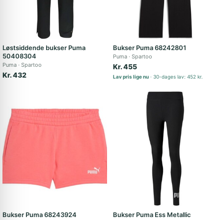
Løstsiddende bukser Puma
Bukser Puma 68242801
50408304
Puma
Spartoo
Puma
Spartoo
Kr. 455
Kr. 432
Lav pris lige nu
30-dages lav: 452 kr.
Bukser Puma 68243924
Bukser Puma Ess Metallic