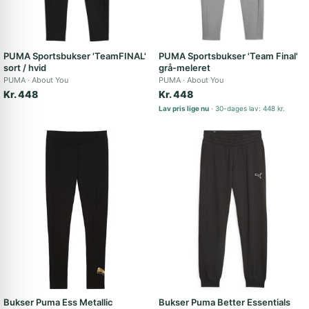
PUMA Sportsbukser 'TeamFINAL'
PUMA Sportsbukser 'Team Final'
sort / hvid
grå-meleret
PUMA
About You
PUMA
About You
Kr. 448
Kr. 448
Lav pris lige nu
30-dages lav: 448 kr.
Bukser Puma Ess Metallic
Bukser Puma Better Essentials