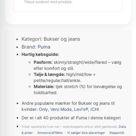
Tilbud vurderet med prisdata.
Kategori: Bukser og jeans
Brand:
Puma
Hurtig købsguide:
Pasform:
skinny/straight/wide/flared – vælg
efter komfort og stil.
Talje & længde:
high/mid/low +
petite/regular/tall/ankle.
Materiale:
tjek stretch (%) for bevægelse og
holdbarhed.
Andre populære mærker for Bukser og jeans til
kvinder:
Only
,
Vero Moda
,
Levi's®
,
ICHI
Der er i alt 40 produkter af Puma i denne kategori
Priser opdateres hver nat – webshoppens pris er altid gældende.
Data
& priser
·
Annonce/affiliate
·
Vi sælger ikke placeringer
·
Rapportér