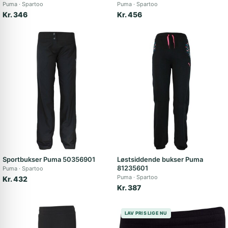
Puma
Spartoo
Puma
Spartoo
Kr. 346
Kr. 456
Sportbukser Puma 50356901
Løstsiddende bukser Puma
81235601
Puma
Spartoo
Puma
Spartoo
Kr. 432
Kr. 387
LAV PRIS LIGE NU