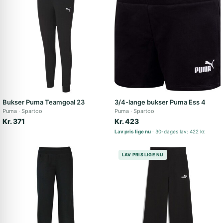
Bukser Puma Teamgoal 23
3/4-lange bukser Puma Ess 4
Puma
Spartoo
Puma
Spartoo
Kr. 371
Kr. 423
Lav pris lige nu
30-dages lav: 422 kr.
LAV PRIS LIGE NU