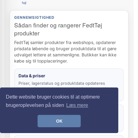
fejl
GENNEMSIGTIGHED
Sådan finder og rangerer FedtTøj
produkter
FedtTøj samler produkter fra webshops, opdaterer
prisdata løbende og bruger produktdata til at gøre
udvalget lettere at sammenligne. Butikker kan ikke
købe sig til topplaceringer.
Data & priser
Priser, lagerstatus og produktdata opdateres
automatisk. Webshoppens aktuelle pris er altid den
gældende.
Dette website bruger cookies til at optimere
brugeroplevelsen på siden
Læs mere
Rankering
Sortering bygger på relevans, pris, data, kategori,
OK
brand og aktualitet – ikke betalt placering.