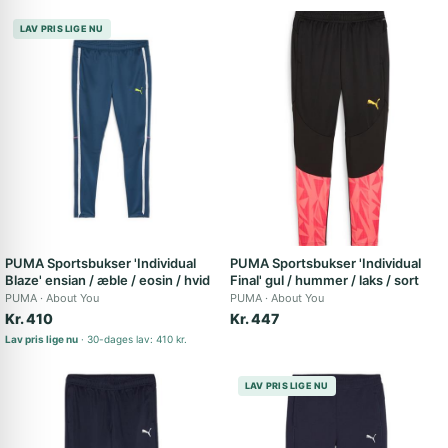
LAV PRIS LIGE NU
PUMA Sportsbukser 'Individual
PUMA Sportsbukser 'Individual
Blaze' ensian / æble / eosin / hvid
Final' gul / hummer / laks / sort
PUMA
About You
PUMA
About You
Kr. 410
Kr. 447
Lav pris lige nu
30-dages lav: 410 kr.
LAV PRIS LIGE NU