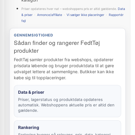
Priser opdateres hver nat – webshoppens pris er altid gældende.
Data
& priser
·
Annonce/affiliate
·
Vi sælger ikke placeringer
·
Rapportér
fejl
GENNEMSIGTIGHED
Sådan finder og rangerer FedtTøj
produkter
FedtTøj samler produkter fra webshops, opdaterer
prisdata løbende og bruger produktdata til at gøre
udvalget lettere at sammenligne. Butikker kan ikke
købe sig til topplaceringer.
Data & priser
Priser, lagerstatus og produktdata opdateres
automatisk. Webshoppens aktuelle pris er altid den
gældende.
Rankering
Sortering bygger på relevans, pris, data, kategori,