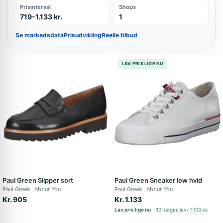
Prisinterval
Shops
719-1.133 kr.
1
Se markedsdata
Prisudvikling
Reelle tilbud
LAV PRIS LIGE NU
Paul Green Slipper sort
Paul Green Sneaker low hvid
Paul Green
About You
Paul Green
About You
Kr. 905
Kr. 1.133
Lav pris lige nu
30-dages lav: 1.133 kr.