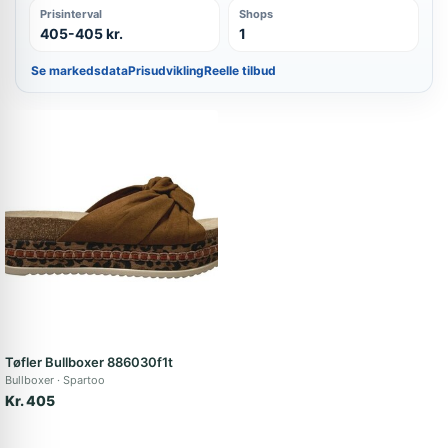
Prisinterval
Shops
405-405 kr.
1
Se markedsdata
Prisudvikling
Reelle tilbud
Tøfler Bullboxer 886030f1t
Bullboxer
Spartoo
Kr. 405