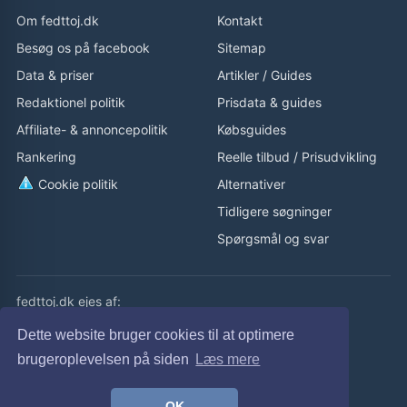
Om fedttoj.dk
Kontakt
Besøg os på facebook
Sitemap
Data & priser
Artikler
/
Guides
Redaktionel politik
Prisdata & guides
Affiliate- & annoncepolitik
Købsguides
Rankering
Reelle tilbud
/
Prisudvikling
Cookie politik
Alternativer
Tidligere søgninger
Spørgsmål og svar
fedttoj.dk ejes af:
eLaursen ApS
Dette website bruger cookies til at optimere
Cvr: 32308929
brugeroplevelsen på siden
Læs mere
fedttoj.dk drevet siden 2011
OK