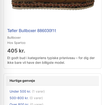
Tøfler Bullboxer 886030f1t
Bullboxer
Hos Spartoo
405 kr.
Et godt bud i kategoriens typiske prisniveau – for dig der
ikke bare vil have den billigste model.
Hurtige genveje
Under 500 kr.
(1 varer)
500–800 kr.
(0 varer)
Over 800 kr.
(0 varer)