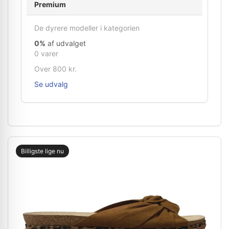
Premium
De dyrere modeller i kategorien
0%
af udvalget
0 varer
Over 800 kr.
Se udvalg
Billigste lige nu