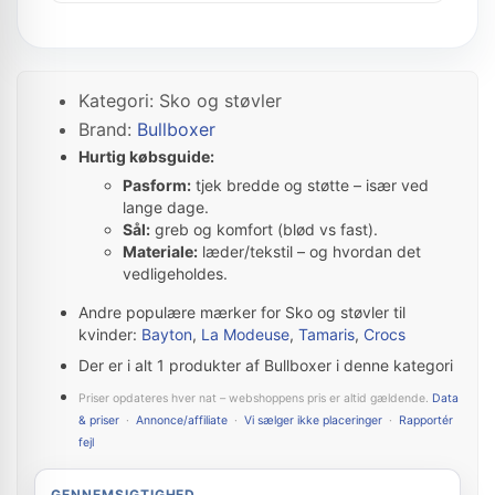
Kategori: Sko og støvler
Brand:
Bullboxer
Hurtig købsguide:
Pasform:
tjek bredde og støtte – især ved
lange dage.
Sål:
greb og komfort (blød vs fast).
Materiale:
læder/tekstil – og hvordan det
vedligeholdes.
Andre populære mærker for Sko og støvler til
kvinder:
Bayton
,
La Modeuse
,
Tamaris
,
Crocs
Der er i alt 1 produkter af Bullboxer i denne kategori
Priser opdateres hver nat – webshoppens pris er altid gældende.
Data
& priser
·
Annonce/affiliate
·
Vi sælger ikke placeringer
·
Rapportér
fejl
GENNEMSIGTIGHED