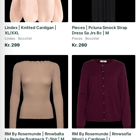
Lindex | Knitted Cardigan |
Pieces | Pcluna Smock Strap
XL/XXL
Dress Sa Jrs Bc | M
Lindex
Booztlet
Pieces
Booztlet
Kr. 299
Kr. 260
RM By Rosemunde | Rmwbalta
RM By Rosemunde | Rmwsofia
Ls Regular Boatneck T-Shir | M
Wool Ls Cardigan | L