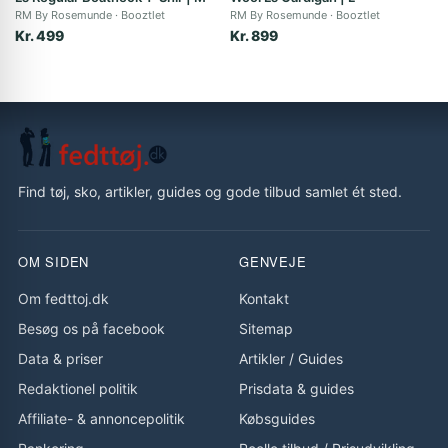
RM By Rosemunde
Booztlet
RM By Rosemunde
Booztlet
Kr. 499
Kr. 899
Find tøj, sko, artikler, guides og gode tilbud samlet ét sted.
OM SIDEN
GENVEJE
Om fedttoj.dk
Kontakt
Besøg os på facebook
Sitemap
Data & priser
Artikler
/
Guides
Redaktionel politik
Prisdata & guides
Affiliate- & annoncepolitik
Købsguides