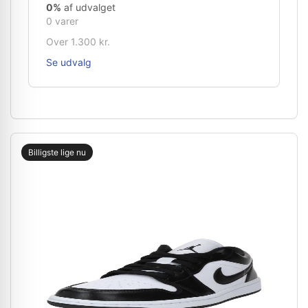
0%
af udvalget
0 varer
Over 1.300 kr.
Se udvalg
Billigste lige nu