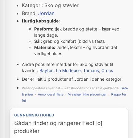
Kategori: Sko og støvler
Brand:
Jordan
Hurtig købsguide:
Pasform:
tjek bredde og støtte – især ved
lange dage.
Sål:
greb og komfort (blød vs fast).
Materiale:
læder/tekstil – og hvordan det
vedligeholdes.
Andre populære mærker for Sko og støvler til
kvinder:
Bayton
,
La Modeuse
,
Tamaris
,
Crocs
Der er i alt 3 produkter af Jordan i denne kategori
Priser opdateres hver nat – webshoppens pris er altid gældende.
Data
& priser
·
Annonce/affiliate
·
Vi sælger ikke placeringer
·
Rapportér
fejl
GENNEMSIGTIGHED
Sådan finder og rangerer FedtTøj
produkter