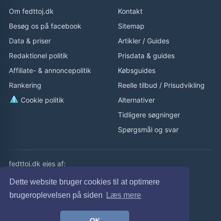
Om fedttoj.dk
Kontakt
Besøg os på facebook
Sitemap
Data & priser
Artikler
/
Guides
Redaktionel politik
Prisdata & guides
Affiliate- & annoncepolitik
Købsguides
Rankering
Reelle tilbud
/
Prisudvikling
Cookie politik
Alternativer
Tidligere søgninger
Spørgsmål og svar
fedttoj.dk ejes af:
eLaursen ApS
Dette website bruger cookies til at optimere
Cvr: 32308929
brugeroplevelsen på siden
Læs mere
fedttoj.dk drevet siden 2011
OK