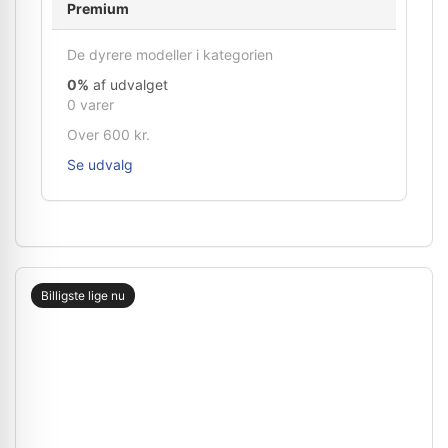
Premium
De dyrere modeller i kategorien
0%
af udvalget
0 varer
Over 600 kr.
Se udvalg
Billigste lige nu