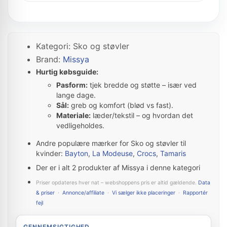
Kategori: Sko og støvler
Brand:
Missya
Hurtig købsguide:
Pasform:
tjek bredde og støtte – især ved
lange dage.
Sål:
greb og komfort (blød vs fast).
Materiale:
læder/tekstil – og hvordan det
vedligeholdes.
Andre populære mærker for Sko og støvler til
kvinder:
Bayton
,
La Modeuse
,
Crocs
,
Tamaris
Der er i alt 2 produkter af Missya i denne kategori
Priser opdateres hver nat – webshoppens pris er altid gældende.
Data
& priser
·
Annonce/affiliate
·
Vi sælger ikke placeringer
·
Rapportér
fejl
GENNEMSIGTIGHED