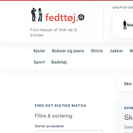
SHOP EFTE
M
Find masser af fedt tøj til
kvinder
Kjoler
Bukser og jeans
Shirts
Jakker
B
Sport
Badetøj
Sko
FIND DET RIGTIGE MATCH
KVI
Filtre & sortering
Sko
Sortér produkter
Samm