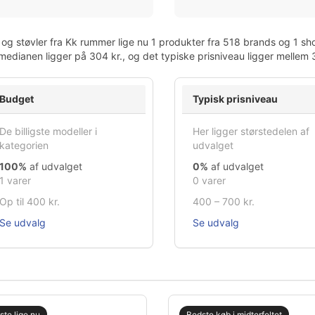
og støvler fra Kk rummer lige nu 1 produkter fra 518 brands og 1 sh
 medianen ligger på 304 kr., og det typiske prisniveau ligger mellem
Budget
Typisk prisniveau
De billigste modeller i
Her ligger størstedelen af
kategorien
udvalget
100%
af udvalget
0%
af udvalget
1 varer
0 varer
Op til 400 kr.
400 – 700 kr.
Se udvalg
Se udvalg
gste lige nu
Bedste køb i midterfeltet