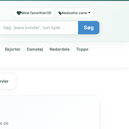
Mine favoritter
(
0
)
Nedsatte varer
Søg
Søg
Skjorter
Dametøj
Nederdele
Toppe
vler
de de