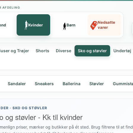
R AFDELING
Nedsatte
ænd
Kvinder
Børn
varer
luser og Trøjer
Shorts
Diverse
Sko og støvler
Undertøj
Sandaler
Sneakers
Ballerina
Støvler
Gummistø
NDER · SKO OG STØVLER
 og støvler - Kk til kvinder
enlign priser, mærker og butikker på ét sted. Brug filtrene til at fin