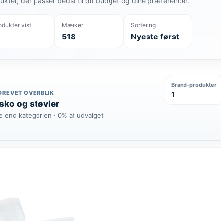
ukter, der passer bedst til dit budget og dine præferencer.
odukter vist
Mærker
Sortering
518
Nyeste først
Brand-produkter
DREVET OVERBLIK
1
 sko og støvler
e end kategorien · 0% af udvalget