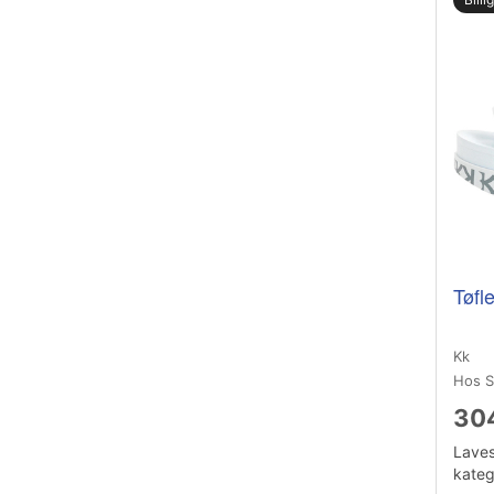
Tøfle
Kk
Hos S
304
Laves
katego