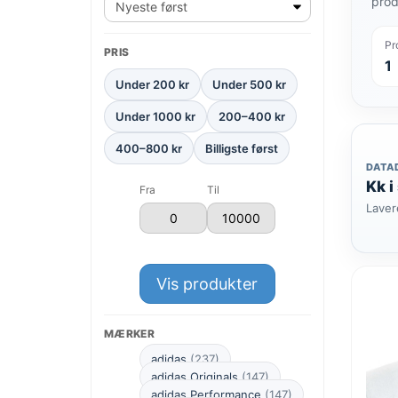
prod
Pr
PRIS
1
Under 200 kr
Under 500 kr
Under 1000 kr
200–400 kr
400–800 kr
Billigste først
DATA
Kk i
Fra
Til
Laver
Vis produkter
MÆRKER
adidas
(237)
adidas Originals
(147)
adidas Performance
(147)