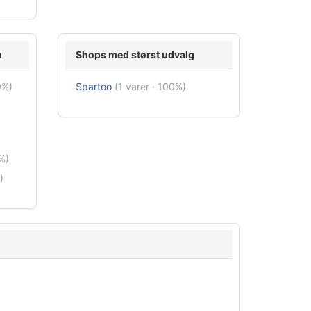
n
Shops med størst udvalg
0%)
Spartoo
(1 varer · 100%)
%)
)