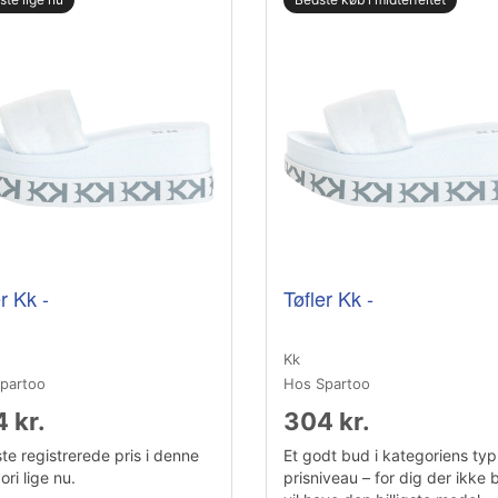
r Kk -
Tøfler Kk -
Kk
partoo
Hos Spartoo
 kr.
304 kr.
te registrerede pris i denne
Et godt bud i kategoriens typ
ri lige nu.
prisniveau – for dig der ikke 