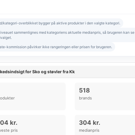
d/kategori-overblikket bygger på aktive produkter i den valgte kategori.
niveauet sammenlignes med kategoriens aktuelle medianpris, så brugeren kan se om
valget.
iate-kommission påvirker ikke rangeringen eller prisen for brugeren.
edsindsigt for Sko og støvler fra Kk
518
rodukter
brands
04 kr.
304 kr.
veste pris
medianpris