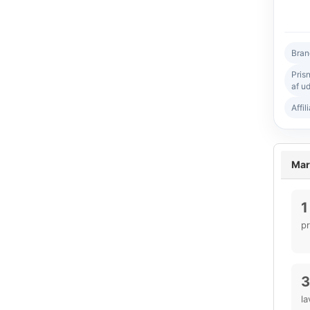
Bran
Pris
af ud
Affil
Mark
1
p
3
la