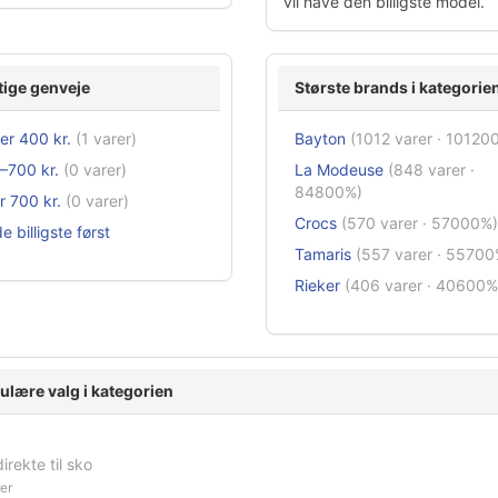
vil have den billigste model.
tige genveje
Største brands i kategorie
er 400 kr.
(1 varer)
Bayton
(1012 varer · 10120
–700 kr.
(0 varer)
La Modeuse
(848 varer ·
84800%)
 700 kr.
(0 varer)
Crocs
(570 varer · 57000%)
e billigste først
Tamaris
(557 varer · 55700
Rieker
(406 varer · 40600%
ulære valg i kategorien
irekte til sko
er