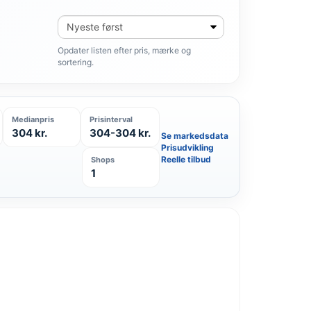
Sortér
produkter
Opdater listen efter pris, mærke og
sortering.
Medianpris
Prisinterval
304 kr.
304-304 kr.
Se markedsdata
Prisudvikling
Reelle tilbud
Shops
1