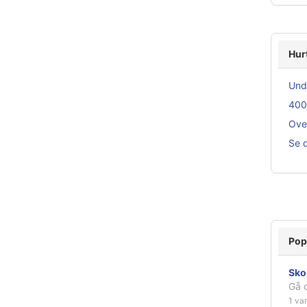
Hur
Und
400
Over
Se d
Pop
Sko
Gå d
1 var