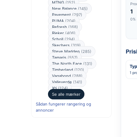
MTNG
(152)
Pro
New Balance
(145)
1
Pavement
(297)
0% 
PUMA
(204)
Refresh
(168)
Rieker
(406)
Scholl
(294)
Skechers
(319)
Pris
Steve Madden
(285)
Tamaris
(557)
The North Face
(131)
Typ
Timberland
(120)
1 pr
Vagabond
(288)
Valleverde
(141)
Xti
(124)
Se alle mærker
Sådan fungerer rangering og
annoncer