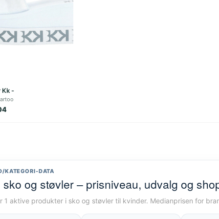
 Kk -
artoo
04
D/KATEGORI-DATA
i sko og støvler – prisniveau, udvalg og sho
r 1 aktive produkter i sko og støvler til kvinder. Medianprisen for br