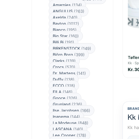
Amarpies
(134)
ANGULUS
(263)
Axelda
(240)
Bayton
(1012)
Bianco
(195)
Big Star
(160)
Billi Bi
(191)
BIRKENSTOCK
(149)
Björn Borg
(399)
Tøfler
Clarks
(139)
Kk
Sp
Crocs
(570)
Kr. 3
Dr. Martens
(141)
Duffy
(138)
ECCO
(318)
FILA
(146)
Gooce
(326)
Grunland
(236)
BRAN
Ilse Jacobsen
(166)
Kk 
Ipanema
(144)
La Modeuse
(848)
Kk ha
LASCANA
(140)
Lee Cooper
(178)