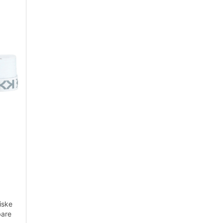
iske
bare