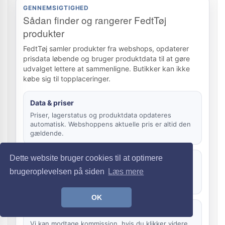
GENNEMSIGTIGHED
Sådan finder og rangerer FedtTøj
produkter
FedtTøj samler produkter fra webshops, opdaterer
prisdata løbende og bruger produktdata til at gøre
udvalget lettere at sammenligne. Butikker kan ikke
købe sig til topplaceringer.
Data & priser
Priser, lagerstatus og produktdata opdateres
automatisk. Webshoppens aktuelle pris er altid den
gældende.
Dette website bruger cookies til at optimere
Rankering
brugeroplevelsen på siden
Læs mere
Sortering bygger på relevans, pris, data, kategori,
brand og aktualitet – ikke betalt placering.
OK
Affiliate
Vi kan modtage kommission, hvis du klikker videre