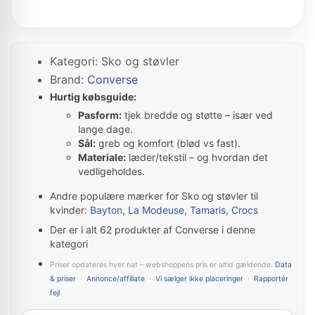
Kategori: Sko og støvler
Brand:
Converse
Hurtig købsguide:
Pasform:
tjek bredde og støtte – især ved
lange dage.
Sål:
greb og komfort (blød vs fast).
Materiale:
læder/tekstil – og hvordan det
vedligeholdes.
Andre populære mærker for Sko og støvler til
kvinder:
Bayton
,
La Modeuse
,
Tamaris
,
Crocs
Der er i alt 62 produkter af Converse i denne
kategori
Priser opdateres hver nat – webshoppens pris er altid gældende.
Data
& priser
·
Annonce/affiliate
·
Vi sælger ikke placeringer
·
Rapportér
fejl