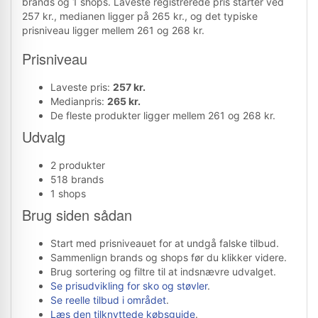
brands og 1 shops. Laveste registrerede pris starter ved
257 kr., medianen ligger på 265 kr., og det typiske
prisniveau ligger mellem 261 og 268 kr.
Prisniveau
Laveste pris:
257 kr.
Medianpris:
265 kr.
De fleste produkter ligger mellem 261 og 268 kr.
Udvalg
2 produkter
518 brands
1 shops
Brug siden sådan
Start med prisniveauet for at undgå falske tilbud.
Sammenlign brands og shops før du klikker videre.
Brug sortering og filtre til at indsnævre udvalget.
Se prisudvikling for sko og støvler
.
Se reelle tilbud i området
.
Læs den tilknyttede købsguide
.