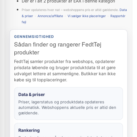
Der er i alt 2 produkter af EAX i denne kategori
Priser opdateres hver nat – webshoppens pris er altid gældende.
Data
& priser
·
Annonce/affiliate
·
Vi sælger ikke placeringer
·
Rapportér
fejl
GENNEMSIGTIGHED
Sådan finder og rangerer FedtTøj
produkter
FedtTøj samler produkter fra webshops, opdaterer
prisdata løbende og bruger produktdata til at gøre
udvalget lettere at sammenligne. Butikker kan ikke
købe sig til topplaceringer.
Data & priser
Priser, lagerstatus og produktdata opdateres
automatisk. Webshoppens aktuelle pris er altid den
gældende.
Rankering