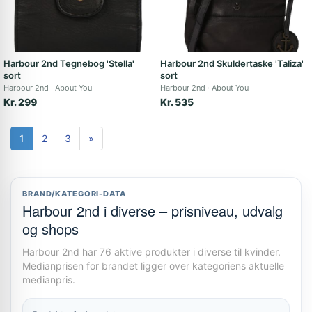
Harbour 2nd Tegnebog 'Stella'
Harbour 2nd Skuldertaske 'Taliza'
sort
sort
Harbour 2nd
About You
Harbour 2nd
About You
Kr. 299
Kr. 535
1
2
3
»
BRAND/KATEGORI-DATA
Harbour 2nd i diverse – prisniveau, udvalg
og shops
Harbour 2nd har 76 aktive produkter i diverse til kvinder.
Medianprisen for brandet ligger over kategoriens aktuelle
medianpris.