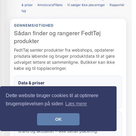
& priser
·
Annonce/affiliate
·
Vi sælger ikke placeringer
·
Rapportér
fejl
GENNEMSIGTIGHED
Sådan finder og rangerer FedtTøj
produkter
FedtTøj samler produkter fra webshops, opdaterer
prisdata løbende og bruger produktdata til at gøre
udvalget lettere at sammenligne. Butikker kan ikke
købe sig til topplaceringer.
Data & priser
Priser, lagerstatus og produktdata opdateres
Dette website bruger cookies til at optimere
automatisk. Webshoppens aktuelle pris er altid den
gældende.
brugeroplevelsen på siden
Læs mere
Rankering
OK
Sortering bygger på relevans, pris, data, kategori,
brand og aktualitet – ikke betalt placering.