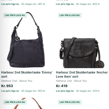
Lav pris lige nu
30-dages lav: 467 kr.
Lav pris lige nu
30-dages lav: 602 kr.
LAV PRIS LIGE NU
LAV PRIS LIGE NU
Harbour 2nd Skuldertaske 'Emmy'
Harbour 2nd Skuldertaske 'Anchor
sort
Love Iben' sort
Harbour 2nd
About You
Harbour 2nd
About You
Kr. 953
Kr. 419
Lav pris lige nu
30-dages lav: 953 kr.
Lav pris lige nu
30-dages lav: 419 kr.
LAV PRIS LIGE NU
LAV PRIS LIGE NU