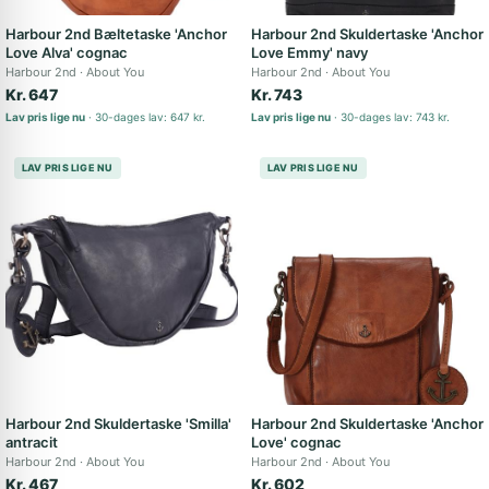
Harbour 2nd Bæltetaske 'Anchor
Harbour 2nd Skuldertaske 'Anchor
Love Alva' cognac
Love Emmy' navy
Harbour 2nd
About You
Harbour 2nd
About You
Kr. 647
Kr. 743
Lav pris lige nu
30-dages lav: 647 kr.
Lav pris lige nu
30-dages lav: 743 kr.
LAV PRIS LIGE NU
LAV PRIS LIGE NU
Harbour 2nd Skuldertaske 'Smilla'
Harbour 2nd Skuldertaske 'Anchor
antracit
Love' cognac
Harbour 2nd
About You
Harbour 2nd
About You
Kr. 467
Kr. 602