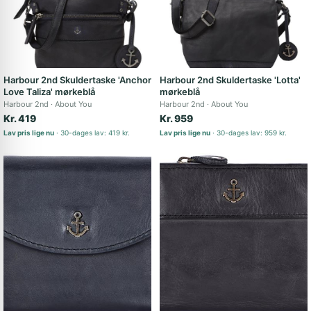
Harbour 2nd Skuldertaske 'Anchor
Harbour 2nd Skuldertaske 'Lotta'
Love Taliza' mørkeblå
mørkeblå
Harbour 2nd
About You
Harbour 2nd
About You
Kr. 419
Kr. 959
Lav pris lige nu
30-dages lav: 419 kr.
Lav pris lige nu
30-dages lav: 959 kr.