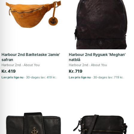
Harbour 2nd Bæltetaske 'Jamie'
Harbour 2nd Rygsæk 'Meghan'
safran
natblå
Harbour 2nd
About You
Harbour 2nd
About You
Kr. 419
Kr. 719
Lav pris lige nu
30-dages lav: 419 kr.
Lav pris lige nu
30-dages lav: 719 kr.