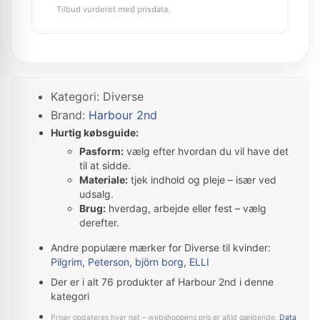
Tilbud vurderet med prisdata.
Kategori: Diverse
Brand:
Harbour 2nd
Hurtig købsguide:
Pasform:
vælg efter hvordan du vil have det
til at sidde.
Materiale:
tjek indhold og pleje – især ved
udsalg.
Brug:
hverdag, arbejde eller fest – vælg
derefter.
Andre populære mærker for Diverse til kvinder:
Pilgrim
,
Peterson
,
björn borg
,
ELLI
Der er i alt 76 produkter af Harbour 2nd i denne
kategori
Priser opdateres hver nat – webshoppens pris er altid gældende.
Data