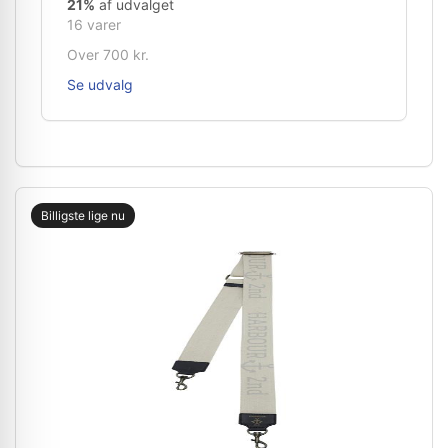
21%
af udvalget
16 varer
Over 700 kr.
Se udvalg
Billigste lige nu