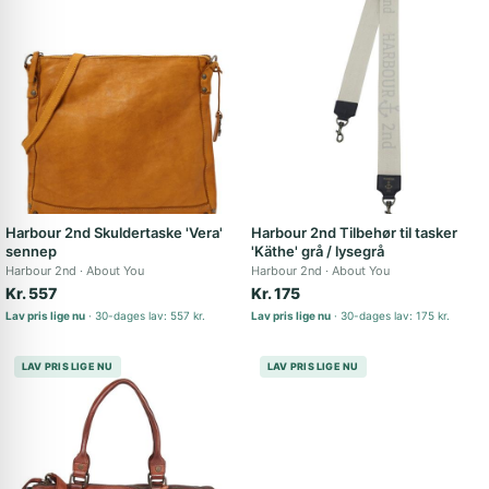
Harbour 2nd Skuldertaske 'Vera'
Harbour 2nd Tilbehør til tasker
sennep
'Käthe' grå / lysegrå
Harbour 2nd
About You
Harbour 2nd
About You
Kr. 557
Kr. 175
Lav pris lige nu
30-dages lav: 557 kr.
Lav pris lige nu
30-dages lav: 175 kr.
LAV PRIS LIGE NU
LAV PRIS LIGE NU