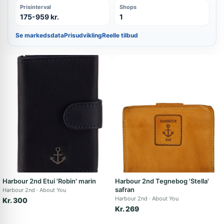
Prisinterval
Shops
175-959 kr.
1
Se markedsdata
Prisudvikling
Reelle tilbud
Harbour 2nd Etui 'Robin' marin
Harbour 2nd Tegnebog 'Stella'
safran
Harbour 2nd
About You
Harbour 2nd
About You
Kr. 300
Kr. 269