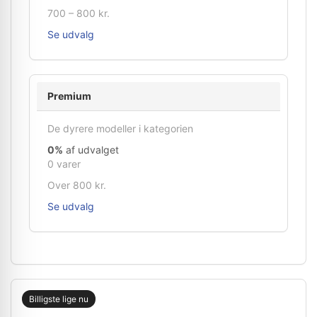
700 – 800 kr.
Se udvalg
Premium
De dyrere modeller i kategorien
0%
af udvalget
0 varer
Over 800 kr.
Se udvalg
Billigste lige nu