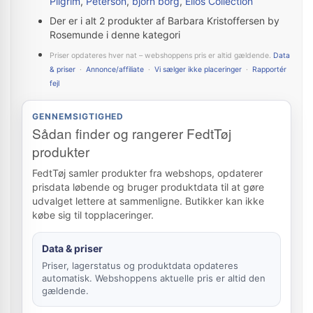
Pilgrim
,
Peterson
,
björn borg
,
Ellos Collection
Der er i alt 2 produkter af Barbara Kristoffersen by
Rosemunde i denne kategori
Priser opdateres hver nat – webshoppens pris er altid gældende.
Data
& priser
·
Annonce/affiliate
·
Vi sælger ikke placeringer
·
Rapportér
fejl
GENNEMSIGTIGHED
Sådan finder og rangerer FedtTøj
produkter
FedtTøj samler produkter fra webshops, opdaterer
prisdata løbende og bruger produktdata til at gøre
udvalget lettere at sammenligne. Butikker kan ikke
købe sig til topplaceringer.
Data & priser
Priser, lagerstatus og produktdata opdateres
automatisk. Webshoppens aktuelle pris er altid den
gældende.