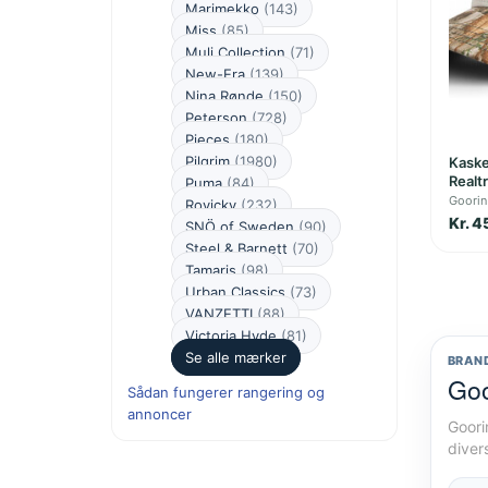
Marimekko
(143)
Miss
(85)
Muli Collection
(71)
New-Era
(139)
Nina Rønde
(150)
Peterson
(728)
Pieces
(180)
Pilgrim
(1980)
Kaske
Realt
Puma
(84)
Goorin
Rovicky
(232)
Kr. 4
SNÖ of Sweden
(90)
Steel & Barnett
(70)
Tamaris
(98)
Urban Classics
(73)
VANZETTI
(88)
Victoria Hyde
(81)
Se alle mærker
BRAN
Goo
Sådan fungerer rangering og
annoncer
Goori
diver