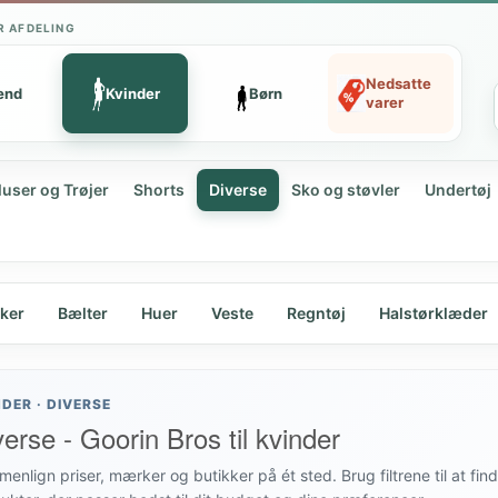
R AFDELING
Nedsatte
ænd
Kvinder
Børn
varer
luser og Trøjer
Shorts
Diverse
Sko og støvler
Undertøj
ker
Bælter
Huer
Veste
Regntøj
Halstørklæder
NDER · DIVERSE
verse - Goorin Bros til kvinder
enlign priser, mærker og butikker på ét sted. Brug filtrene til at fin