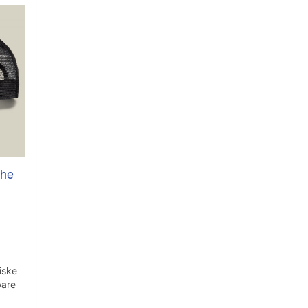
The
iske
bare