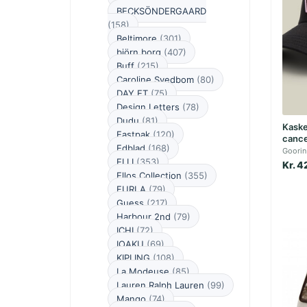
BECKSÖNDERGAARD
(158)
Beltimore
(301)
björn borg
(407)
Buff
(215)
Caroline Svedbom
(80)
DAY ET
(75)
Design Letters
(78)
Dudu
(81)
Kaske
Eastpak
(120)
cance
Edblad
(168)
Goorin
ELLI
(353)
Kr. 4
Ellos Collection
(355)
FURLA
(79)
Guess
(217)
Harbour 2nd
(79)
ICHI
(72)
IOAKU
(69)
KIPLING
(108)
La Modeuse
(85)
Lauren Ralph Lauren
(99)
Mango
(74)