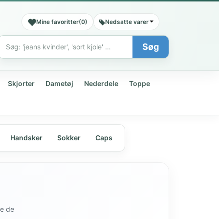
Mine favoritter
(
0
)
Nedsatte varer
Søg
Søg
Skjorter
Dametøj
Nederdele
Toppe
Handsker
Sokker
Caps
de de