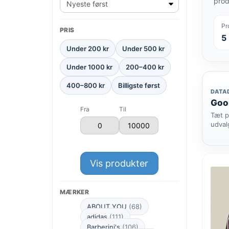
prod
Pr
PRIS
5
Under 200 kr
Under 500 kr
Under 1000 kr
200–400 kr
400–800 kr
Billigste først
DATA
Goor
Fra
Til
Tæt p
udval
Vis produkter
MÆRKER
ABOUT YOU
(68)
adidas
(111)
Barberini's
(106)