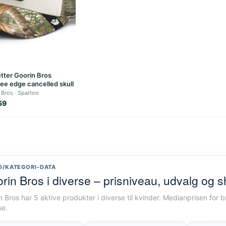
tter Goorin Bros
ree edge cancelled skull
 Bros
Spartoo
59
D/KATEGORI-DATA
rin Bros i diverse – prisniveau, udvalg og 
n Bros har 5 aktive produkter i diverse til kvinder. Medianprisen for 
se.