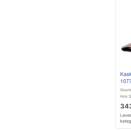
Kask
107
Goori
Hos S
343
Laves
katego