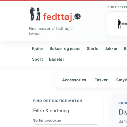
SHOP EFTE
M
Find masser af fedt tøj til
kvinder
Kjoler
Bukser og jeans
Shirts
Jakker
B
Sport
Badetøj
Accessories
Tasker
Smyk
FIND DET RIGTIGE MATCH
KVI
Filtre & sortering
Di
Sortér produkter
Samm