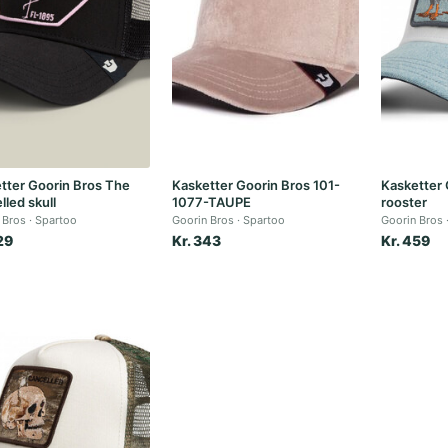
tter Goorin Bros The
Kasketter Goorin Bros 101-
Kasketter
lled skull
1077-TAUPE
rooster
 Bros
Spartoo
Goorin Bros
Spartoo
Goorin Bros
29
Kr. 343
Kr. 459