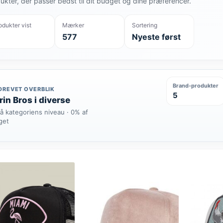
ukter, der passer bedst til dit budget og dine præferencer.
odukter vist
Mærker
Sortering
577
Nyeste først
Brand-produkter
DREVET OVERBLIK
5
in Bros i diverse
å kategoriens niveau · 0% af
get