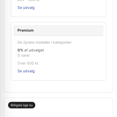
Se udvalg
Premium
De dyrere modeller i kategorien
0%
af udvalget
0 varer
Over 500 kr.
Se udvalg
Billigste lige nu