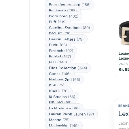
Becksöndergaard
(156)
Beltimore
(298)
björn borg
(402)
Buff
(219)
Caroline Svedbom
(80)
DAY ET
(79)
Design Letters
(79)
Dudu
(83)
Eastpak
(102)
Lexin
Edblad
(167)
Lexin
ELLI
(346)
Lexing
Ellos Collection
(344)
Kr. 6
Guess
(146)
Harbour 2nd
(65)
ICHI
(75)
IOAKU
(70)
IX Studios
(66)
KIPLING
(98)
BRAN
La Modeuse
(86)
Lex
Lauren Ralph Lauren
(97)
Mango
(75)
Lexin
Marimekko
(149)
media