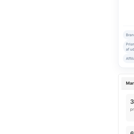
Bran
Pris
af ud
Affil
Mar
3
p
6