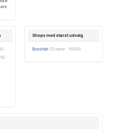
iske
bare
n
Shops med størst udvalg
%)
Booztlet
(3 varer · 100%)
7%)