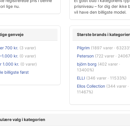
te registrerede pris i denne
Et godt bud i kategoriens typ
ri lige nu.
prisniveau – for dig der ikke 
vil have den billigste model.
tige genveje
Største brands i kategorie
er 700 kr.
(3 varer)
Pilgrim
(1897 varer · 63233
–1.000 kr.
(0 varer)
Peterson
(722 varer · 2406
 1.000 kr.
(0 varer)
björn borg
(402 varer ·
13400%)
e billigste først
ELLI
(346 varer · 11533%)
Ellos Collection
(344 varer ·
11467%)
ulære valg i kategorien