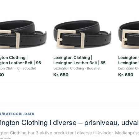
gton Clothing |
Lexington Clothing |
Lexington 
gton Leather Belt | 95
Lexington Leather Belt | 85
Lexington 
ton Clothing
Booztlet
Lexington Clothing
Booztlet
Lexington Cl
50
Kr. 650
Kr. 650
D/KATEGORI-DATA
ington Clothing i diverse – prisniveau, udva
gton Clothing har 3 aktive produkter i diverse til kvinder. Medianpris
npris.