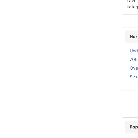
Laves
katego
Hur
Und
700
Over
Se d
Pop