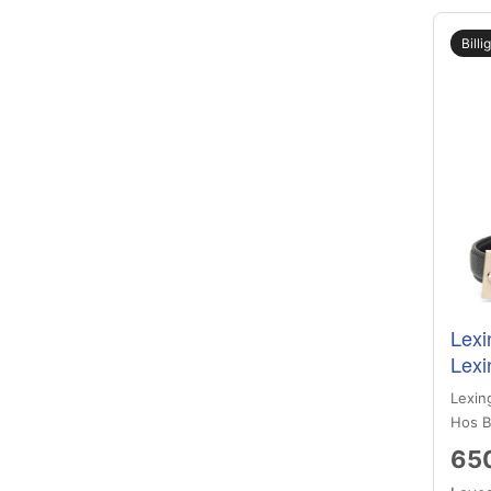
Billi
Lexi
Lexi
Lexin
Hos B
650