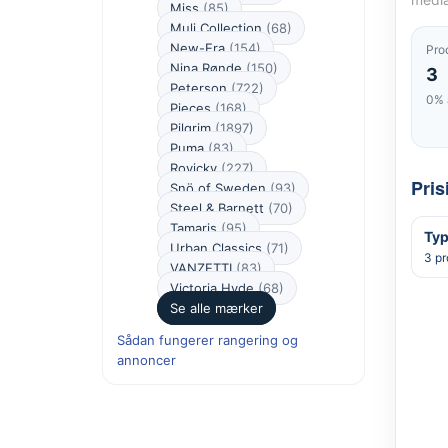
Miss
(85)
Muli Collection
(68)
New-Era
(154)
Pro
Nina Rønde
(150)
3
Peterson
(722)
0% 
Pieces
(168)
Pilgrim
(1897)
Puma
(83)
Rovicky
(227)
Pris
Snö of Sweden
(93)
Steel & Barnett
(70)
Tamaris
(95)
Typ
Urban Classics
(71)
3 pr
VANZETTI
(83)
Victoria Hyde
(68)
Se alle mærker
Sådan fungerer rangering og
annoncer