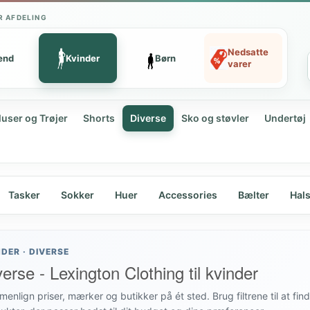
R AFDELING
Nedsatte
ænd
Kvinder
Børn
varer
luser og Trøjer
Shorts
Diverse
Sko og støvler
Undertøj
Tasker
Sokker
Huer
Accessories
Bælter
Hal
NDER · DIVERSE
erse - Lexington Clothing til kvinder
enlign priser, mærker og butikker på ét sted. Brug filtrene til at fin