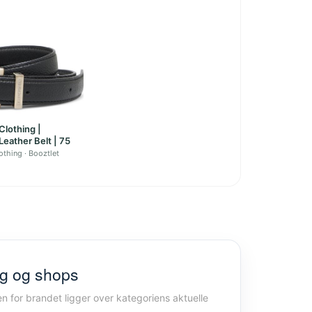
Clothing |
Leather Belt | 75
othing
Booztlet
lg og shops
en for brandet ligger over kategoriens aktuelle