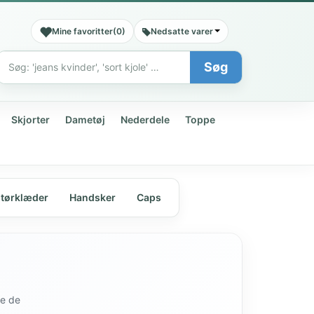
Mine favoritter
(
0
)
Nedsatte varer
Søg
Søg
Skjorter
Dametøj
Nederdele
Toppe
størklæder
Handsker
Caps
de de