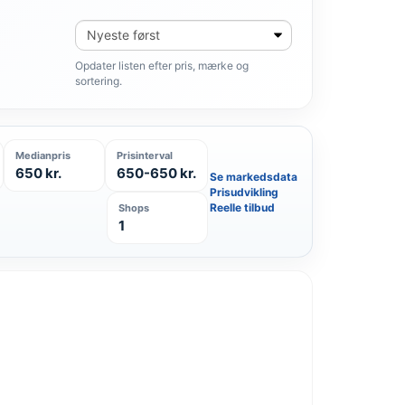
Sortér
produkter
Opdater listen efter pris, mærke og
sortering.
Medianpris
Prisinterval
650 kr.
650-650 kr.
Se markedsdata
Prisudvikling
Reelle tilbud
Shops
1