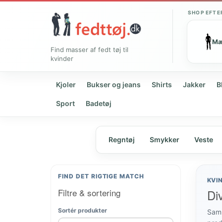
SHOP EFTE
M
Find masser af fedt tøj til
kvinder
Kjoler
Bukser og jeans
Shirts
Jakker
B
Sport
Badetøj
Regntøj
Smykker
Veste
FIND DET RIGTIGE MATCH
KVI
Filtre & sortering
Div
Sortér produkter
Samm