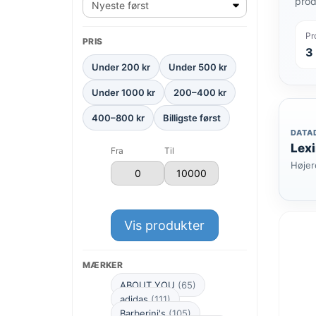
prod
Pr
PRIS
3
Under 200 kr
Under 500 kr
Under 1000 kr
200–400 kr
400–800 kr
Billigste først
DATA
Lexi
Fra
Til
Højer
Vis produkter
MÆRKER
ABOUT YOU
(65)
adidas
(111)
Barberini's
(105)