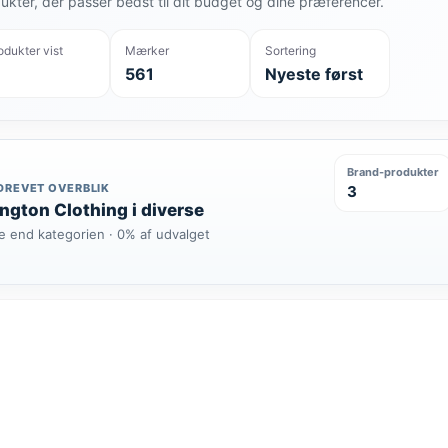
ukter, der passer bedst til dit budget og dine præferencer.
odukter vist
Mærker
Sortering
561
Nyeste først
Brand-produkter
DREVET OVERBLIK
3
ngton Clothing i diverse
e end kategorien · 0% af udvalget