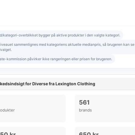
d/kategori-overblikket bygger på aktive produkter i den valgte kategori.
niveauet sammenlignes med kategoriens aktuelle medianpris, så brugeren kan se om
valget.
iate-kommission påvirker ikke rangeringen eller prisen for brugeren.
kedsindsigt for Diverse fra Lexington Clothing
561
rodukter
brands
50 kr.
650 kr.