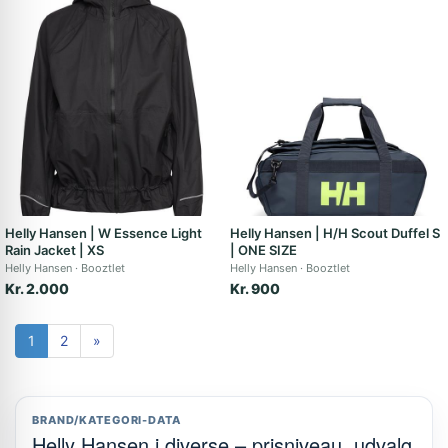
Helly Hansen | W Essence Light
Helly Hansen | H/H Scout Duffel S
Rain Jacket | XS
| ONE SIZE
Helly Hansen
Booztlet
Helly Hansen
Booztlet
Kr. 2.000
Kr. 900
1
2
»
BRAND/KATEGORI-DATA
Helly Hansen i diverse – prisniveau, udvalg