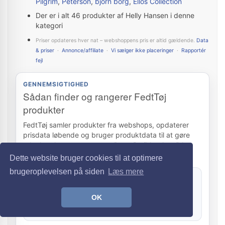
Pilgrim
,
Peterson
,
björn borg
,
Ellos Collection
Der er i alt 46 produkter af Helly Hansen i denne
kategori
Priser opdateres hver nat – webshoppens pris er altid gældende.
Data
& priser
·
Annonce/affiliate
·
Vi sælger ikke placeringer
·
Rapportér
fejl
GENNEMSIGTIGHED
Sådan finder og rangerer FedtTøj
produkter
FedtTøj samler produkter fra webshops, opdaterer
prisdata løbende og bruger produktdata til at gøre
udvalget lettere at sammenligne. Butikker kan ikke
købe sig til topplaceringer.
Dette website bruger cookies til at optimere
brugeroplevelsen på siden
Læs mere
Data & priser
Priser, lagerstatus og produktdata opdateres
OK
automatisk. Webshoppens aktuelle pris er altid den
gældende.