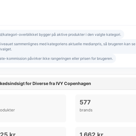
d/kategori-overblikket bygger på aktive produkter i den valgte kategori.
niveauet sammenlignes med kategoriens aktuelle medianpris, så brugeren kan se om
valget.
iate-kommission påvirker ikke rangeringen eller prisen for brugeren.
kedsindsigt for Diverse fra IVY Copenhagen
577
rodukter
brands
25 kr.
1.662 kr.