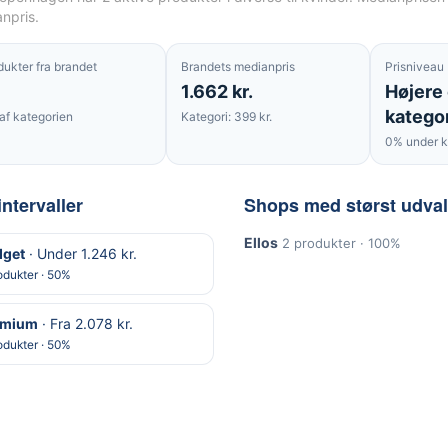
npris.
dukter fra brandet
Brandets medianpris
Prisniveau
1.662 kr.
Højere
katego
af kategorien
Kategori: 399 kr.
0% under k
intervaller
Shops med størst udva
Ellos
2 produkter · 100%
get
· Under 1.246 kr.
odukter · 50%
emium
· Fra 2.078 kr.
odukter · 50%