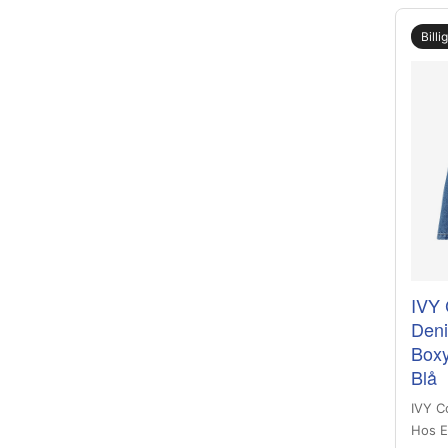
Billi
IVY 
Deni
Boxy
Blå
IVY C
Hos E