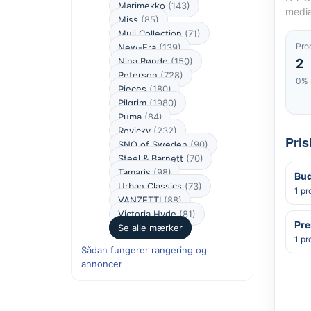
Marimekko
(143)
media
Miss
(85)
Muli Collection
(71)
Pro
New-Era
(139)
Nina Rønde
(150)
2
Peterson
(728)
0% 
Pieces
(180)
Pilgrim
(1980)
Puma
(84)
Rovicky
(232)
Pris
SNÖ of Sweden
(90)
Steel & Barnett
(70)
Tamaris
(98)
Bud
Urban Classics
(73)
1 pr
VANZETTI
(88)
Victoria Hyde
(81)
Pr
Se alle mærker
1 pr
Sådan fungerer rangering og
annoncer