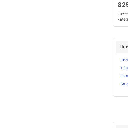
825
Laves
katego
Hur
Unde
1.30
Over
Se d