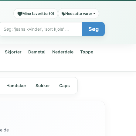
Mine favoritter
(
0
)
Nedsatte varer
Søg
Søg
Skjorter
Dametøj
Nederdele
Toppe
Handsker
Sokker
Caps
de de