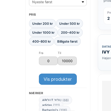
prod
Pr
PRIS
2
Under 200 kr
Under 500 kr
Under 1000 kr
200–400 kr
400–800 kr
Billigste først
DATA
IVY
Fra
Til
Højer
Vis produkter
MÆRKER
ABOUT YOU
(68)
adidas
(111)
Barberini's
(106)