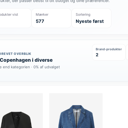
ukter, der passer bedst til dit budget og dine præferencer.
odukter vist
Mærker
Sortering
577
Nyeste først
Brand-produkter
DREVET OVERBLIK
2
 Copenhagen i diverse
e end kategorien · 0% af udvalget