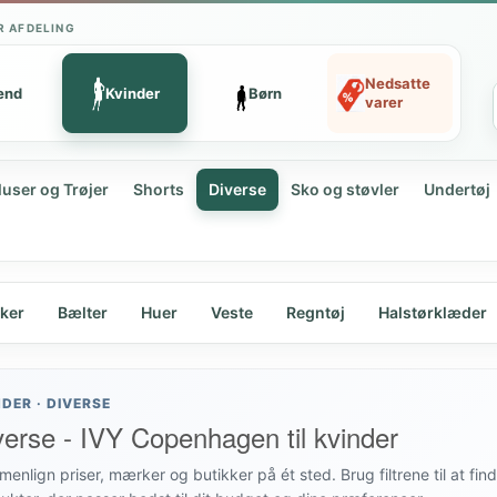
R AFDELING
Nedsatte
ænd
Kvinder
Børn
varer
luser og Trøjer
Shorts
Diverse
Sko og støvler
Undertøj
ker
Bælter
Huer
Veste
Regntøj
Halstørklæder
NDER · DIVERSE
verse - IVY Copenhagen til kvinder
enlign priser, mærker og butikker på ét sted. Brug filtrene til at fin