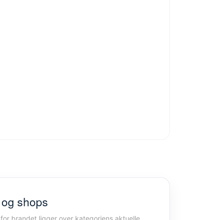
g og shops
for brandet ligger over kategoriens aktuelle