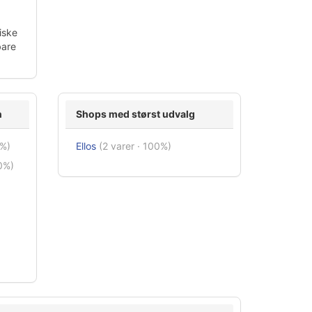
iske
bare
n
Shops med størst udvalg
0%)
Ellos
(2 varer · 100%)
0%)