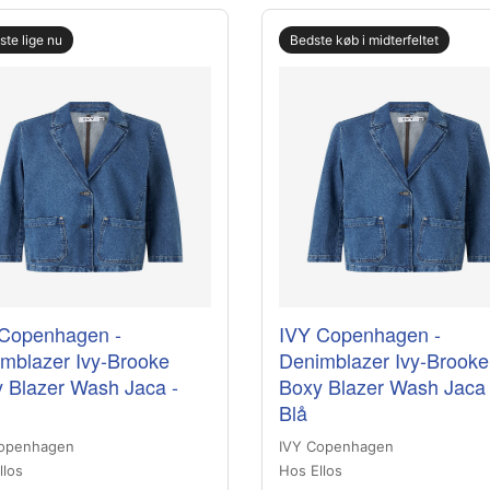
gste lige nu
Bedste køb i midterfeltet
Copenhagen -
IVY Copenhagen -
mblazer Ivy-Brooke
Denimblazer Ivy-Brooke
 Blazer Wash Jaca -
Boxy Blazer Wash Jaca 
Blå
openhagen
IVY Copenhagen
llos
Hos Ellos