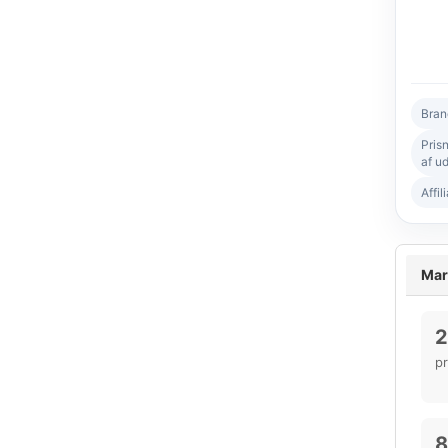
Bran
Pris
af ud
Affil
Mar
2
p
8