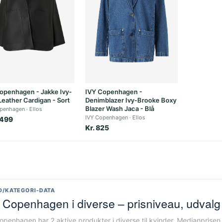
openhagen - Jakke Ivy-
IVY Copenhagen -
 Leather Cardigan - Sort
Denimblazer Ivy-Brooke Boxy
Blazer Wash Jaca - Blå
openhagen
Ellos
IVY Copenhagen
Ellos
.499
Kr. 825
D/KATEGORI-DATA
 Copenhagen i diverse – prisniveau, udval
openhagen har 2 aktive produkter i diverse til kvinder. Medianprisen 