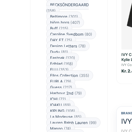
BECKSÖNDERGAARD
(158)
Beltimore
(301)
björn borg
(407)
Buff
(215)
Caroline Svedbom
(80)
DAY ET
(75)
Design Letters
(78)
Dudu
(81)
IVY C
Eastpak
(120)
Kylie
Edblad
(168)
IVY C
ELLI
(353)
Kr. 2
Ellos Collection
(355)
FURLA
(79)
Guess
(217)
Harbour 2nd
(79)
ICHI
(72)
IOAKU
(69)
KIPLING
(108)
BRAN
La Modeuse
(85)
IVY
Lauren Ralph Lauren
(99)
Mango
(74)
IVY C