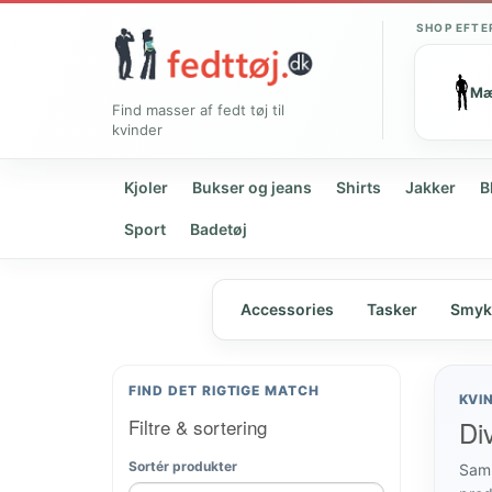
SHOP EFTE
M
Find masser af fedt tøj til
kvinder
Kjoler
Bukser og jeans
Shirts
Jakker
B
Sport
Badetøj
Accessories
Tasker
Smyk
FIND DET RIGTIGE MATCH
KVI
Filtre & sortering
Di
Sortér produkter
Samm