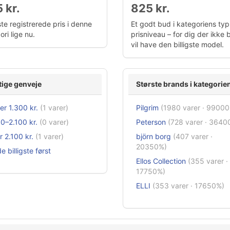
 kr.
825 kr.
te registrerede pris i denne
Et godt bud i kategoriens typ
ri lige nu.
prisniveau – for dig der ikke 
vil have den billigste model.
tige genveje
Største brands i kategorie
r 1.300 kr.
(1 varer)
Pilgrim
(1980 varer · 9900
0–2.100 kr.
(0 varer)
Peterson
(728 varer · 3640
 2.100 kr.
(1 varer)
björn borg
(407 varer ·
20350%)
e billigste først
Ellos Collection
(355 varer ·
17750%)
ELLI
(353 varer · 17650%)