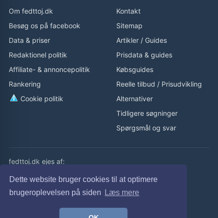
Om fedttoj.dk
Kontakt
Besøg os på facebook
Sitemap
Data & priser
Artikler
/
Guides
Redaktionel politik
Prisdata & guides
Affiliate- & annoncepolitik
Købsguides
Rankering
Reelle tilbud
/
Prisudvikling
Cookie politik
Alternativer
Tidligere søgninger
Spørgsmål og svar
fedttoj.dk ejes af:
eLaursen ApS
Dette website bruger cookies til at optimere
Cvr: 32308929
brugeroplevelsen på siden
Læs mere
fedttoj.dk drevet siden 2011
OK