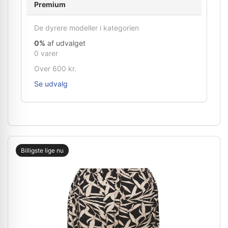
Premium
De dyrere modeller i kategorien
0%
af udvalget
0 varer
Over 600 kr.
Se udvalg
Billigste lige nu