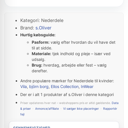
Kategori: Nederdele
Brand:
s.Oliver
Hurtig købsguide:
Pasform:
vælg efter hvordan du vil have det
til at sidde.
Materiale:
tjek indhold og pleje – især ved
udsalg.
Brug:
hverdag, arbejde eller fest – vælg
derefter.
Andre populære mærker for Nederdele til kvinder:
Vila
,
björn borg
,
Ellos Collection
,
InWear
Der er i alt 1 produkter af s.Oliver i denne kategori
Priser opdateres hver nat – webshoppens pris er altid gældende.
Data
& priser
·
Annonce/affiliate
·
Vi sælger ikke placeringer
·
Rapportér
fejl
GENNEMSIGTIGHED