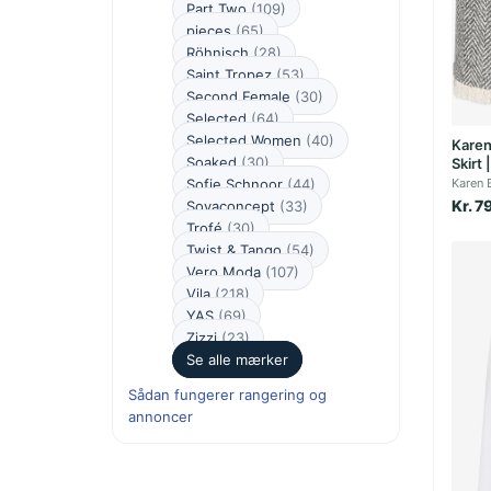
Part Two
(109)
pieces
(65)
Röhnisch
(28)
Saint Tropez
(53)
Second Female
(30)
Selected
(64)
Selected Women
(40)
Karen
Soaked
(30)
Skirt 
Sofie Schnoor
(44)
Karen 
Kr. 7
Soyaconcept
(33)
Trofé
(30)
Twist & Tango
(54)
Vero Moda
(107)
Vila
(218)
YAS
(69)
Zizzi
(23)
Se alle mærker
Sådan fungerer rangering og
annoncer