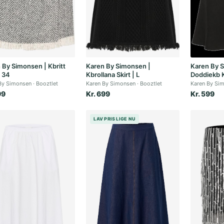
 By Simonsen | Kbritt
Karen By Simonsen |
Karen By 
| 34
Kbrollana Skirt | L
Doddiekb K
By Simonsen
Booztlet
Karen By Simonsen
Booztlet
Karen By Si
99
Kr. 699
Kr. 599
LAV PRIS LIGE NU