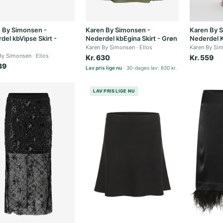
 By Simonsen -
Karen By Simonsen -
Karen By 
del kbVipse Skirt -
Nederdel kbEgina Skirt - Grøn
Nederdel 
Karen By Simonsen
Ellos
Karen By Si
By Simonsen
Ellos
Kr. 630
Kr. 559
39
Lav pris lige nu
30-dages lav: 630 kr.
LAV PRIS LIGE NU