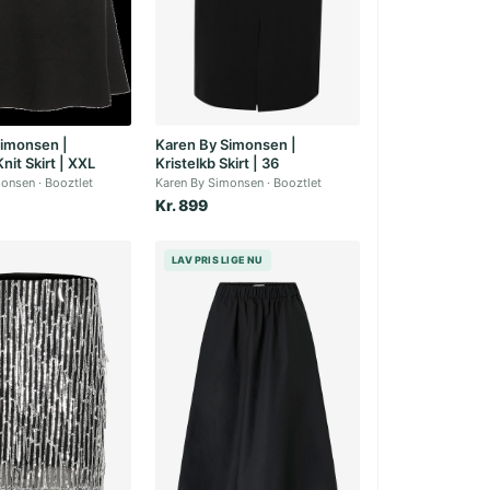
Simonsen |
Karen By Simonsen |
nit Skirt | XXL
Kristelkb Skirt | 36
monsen
Booztlet
Karen By Simonsen
Booztlet
Kr. 899
LAV PRIS LIGE NU