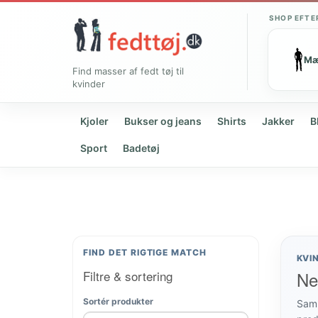
SHOP EFTE
M
Find masser af fedt tøj til
kvinder
Kjoler
Bukser og jeans
Shirts
Jakker
B
Sport
Badetøj
FIND DET RIGTIGE MATCH
KVI
Filtre & sortering
Ne
Sortér produkter
Samm