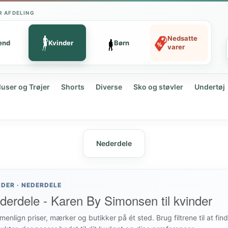
R AFDELING
Nedsatte
ænd
Kvinder
Børn
varer
luser og Trøjer
Shorts
Diverse
Sko og støvler
Undertøj
Nederdele
NDER · NEDERDELE
derdele - Karen By Simonsen til kvinder
enlign priser, mærker og butikker på ét sted. Brug filtrene til at fin