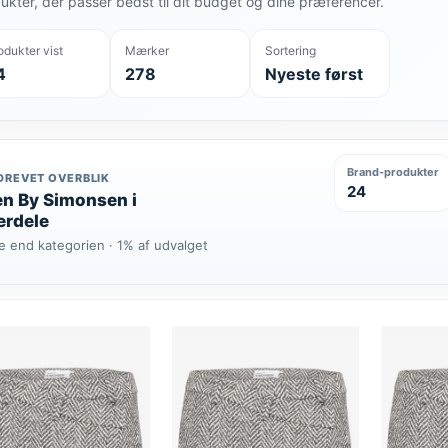
ukter, der passer bedst til dit budget og dine præferencer.
odukter vist
Mærker
Sortering
4
278
Nyeste først
Brand-produkter
DREVET OVERBLIK
24
n By Simonsen i
erdele
e end kategorien · 1% af udvalget