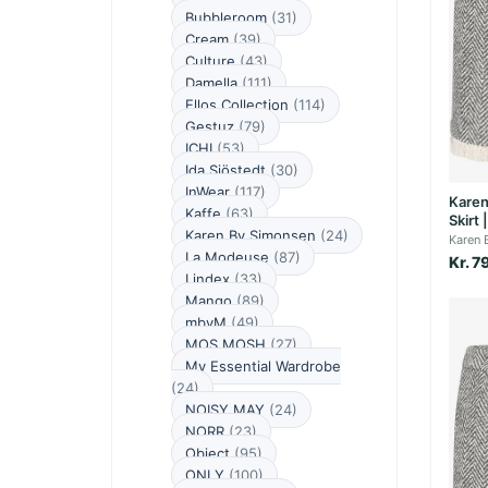
Bubbleroom
(31)
Cream
(39)
Culture
(43)
Damella
(111)
Ellos Collection
(114)
Gestuz
(79)
ICHI
(53)
Ida Sjöstedt
(30)
InWear
(117)
Karen
Kaffe
(63)
Skirt 
Karen By Simonsen
(24)
Karen 
La Modeuse
(87)
Kr. 7
Lindex
(33)
Mango
(89)
mbyM
(49)
MOS MOSH
(27)
My Essential Wardrobe
(24)
NOISY MAY
(24)
NORR
(23)
Object
(95)
ONLY
(100)