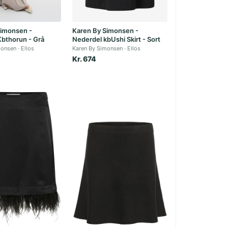
Simonsen -
Karen By Simonsen -
Kbthorun - Grå
Nederdel kbUshi Skirt - Sort
monsen
Ellos
Karen By Simonsen
Ellos
Kr. 674