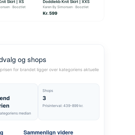
nit Skirt | XS
Doddiekb Knit Skirt | XXS
monsen
Booztlet
Karen By Simonsen
Booztlet
Kr. 599
udvalg og shops
risen for brandet ligger over kategoriens aktuelle
Shops
 end
3
rien
Prisinterval: 439-899 kr.
ategoriens median
lg
Sammenlign videre