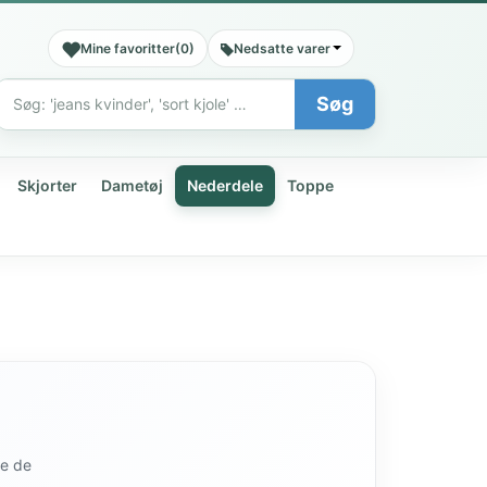
Mine favoritter
(
0
)
Nedsatte varer
Søg
Søg
Skjorter
Dametøj
Nederdele
Toppe
de de