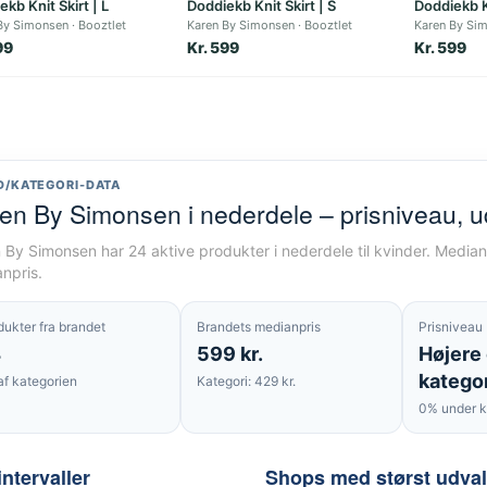
kb Knit Skirt | L
Doddiekb Knit Skirt | S
Doddiekb K
By Simonsen
Booztlet
Karen By Simonsen
Booztlet
Karen By Si
99
Kr. 599
Kr. 599
D/KATEGORI-DATA
en By Simonsen i nederdele – prisniveau, 
 By Simonsen har 24 aktive produkter i nederdele til kvinder. Medianp
npris.
dukter fra brandet
Brandets medianpris
Prisniveau
4
599 kr.
Højere
katego
af kategorien
Kategori: 429 kr.
0% under k
intervaller
Shops med størst udva