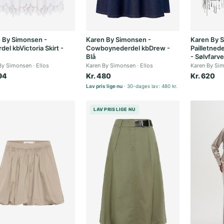
 By Simonsen -
Karen By Simonsen -
Karen By 
el kbVictoria Skirt -
Cowboynederdel kbDrew -
Pailletned
Blå
- Sølvfarve
By Simonsen
Ellos
Karen By Simonsen
Ellos
Karen By Si
94
Kr. 480
Kr. 620
Lav pris lige nu
30-dages lav: 480 kr.
LAV PRIS LIGE NU