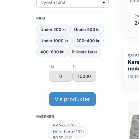
prod
Pr
PRIS
2
Under 200 kr
Under 500 kr
Under 1000 kr
200–400 kr
400–800 kr
Billigste først
DATA
Kare
Fra
Til
ned
Højer
Vis produkter
MÆRKER
A-View
(26)
björn borg
(132)
BOSS
(32)