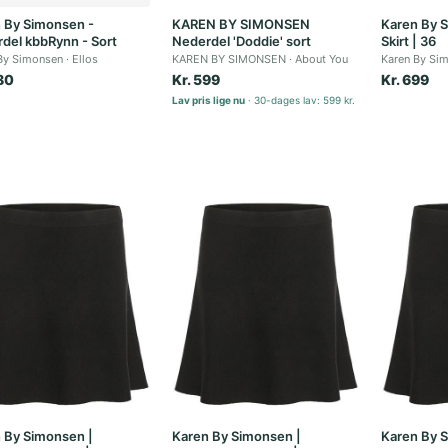
 By Simonsen -
KAREN BY SIMONSEN
Karen By S
del kbbRynn - Sort
Nederdel 'Doddie' sort
Skirt | 36
By Simonsen
Ellos
KAREN BY SIMONSEN
About You
Karen By Si
80
Kr. 599
Kr. 699
Lav pris lige nu
30-dages lav: 599 kr.
 By Simonsen |
Karen By Simonsen |
Karen By 