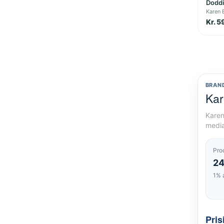
Doddie
Karen 
Kr. 5
BRAN
Kar
Karen
media
Pro
2
1% 
Pris