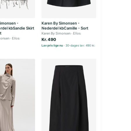
Simonsen -
Karen By Simonsen -
erdel kbSandie Skirt
Nederdel kbCamille - Sort
t
Karen By Simonsen
Ellos
monsen
Ellos
Kr. 490
Lav pris lige nu
30-dages lav: 490 kr.