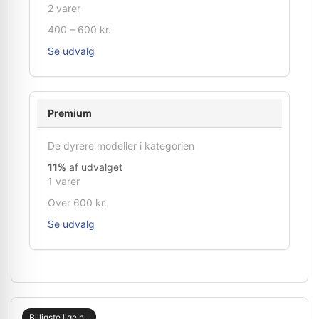
2 varer
400 – 600 kr.
Se udvalg
Premium
De dyrere modeller i kategorien
11%
af udvalget
1 varer
Over 600 kr.
Se udvalg
Billigste lige nu