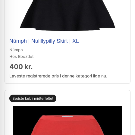
Nümph | Nulillypilly Skirt | XL
Nümph
Hos Booztlet
400 kr.
Laveste registrerede pris i denne kategori lige nu.
Bedste køb i midterfeltet