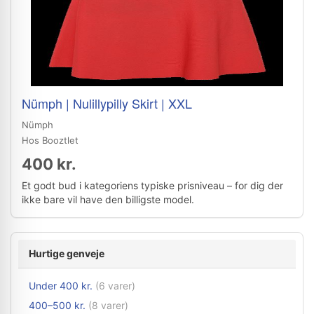
Nümph | Nulillypilly Skirt | XXL
Nümph
Hos Booztlet
400 kr.
Et godt bud i kategoriens typiske prisniveau – for dig der
ikke bare vil have den billigste model.
Hurtige genveje
Under 400 kr.
(6 varer)
400–500 kr.
(8 varer)