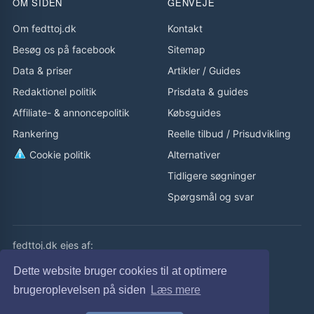
OM SIDEN
GENVEJE
Om fedttoj.dk
Kontakt
Besøg os på facebook
Sitemap
Data & priser
Artikler
/
Guides
Redaktionel politik
Prisdata & guides
Affiliate- & annoncepolitik
Købsguides
Rankering
Reelle tilbud
/
Prisudvikling
Cookie politik
Alternativer
Tidligere søgninger
Spørgsmål og svar
fedttoj.dk ejes af:
eLaursen ApS
Dette website bruger cookies til at optimere
Cvr: 32308929
brugeroplevelsen på siden
Læs mere
fedttoj.dk drevet siden 2011