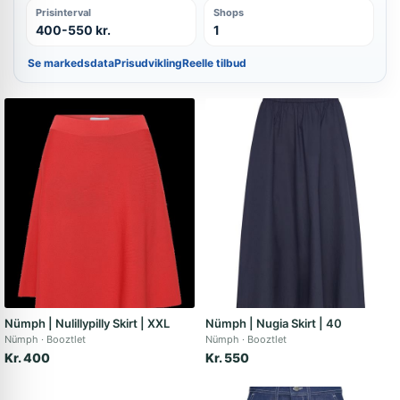
Prisinterval
Shops
400-550 kr.
1
Se markedsdata
Prisudvikling
Reelle tilbud
Nümph | Nulillypilly Skirt | XXL
Nümph | Nugia Skirt | 40
Nümph
Booztlet
Nümph
Booztlet
Kr. 400
Kr. 550