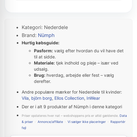
Kategori: Nederdele
Brand:
Nümph
Hurtig købsguide:
Pasform:
vælg efter hvordan du vil have det
til at sidde.
Materiale:
tjek indhold og pleje – især ved
udsalg.
Brug:
hverdag, arbejde eller fest – vælg
derefter.
Andre populære mærker for Nederdele til kvinder:
Vila
,
björn borg
,
Ellos Collection
,
InWear
Der er i alt 9 produkter af Nümph i denne kategori
Priser opdateres hver nat – webshoppens pris er altid gældende.
Data
& priser
·
Annonce/affiliate
·
Vi sælger ikke placeringer
·
Rapportér
fejl