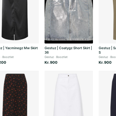
z | Yacminegz Mw Skirt
Gestuz | Coatygz Short Skirt |
Gestuz | S
36
S
Booztlet
Gestuz
Booztlet
Gestuz
Boo
.200
Kr. 900
Kr. 900