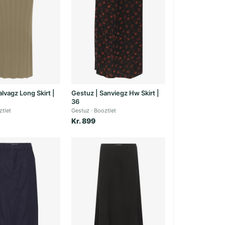
alvagz Long Skirt |
Gestuz | Sanviegz Hw Skirt |
36
ztlet
Gestuz
Booztlet
Kr. 899