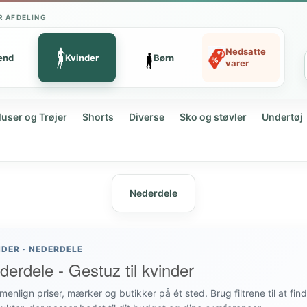
R AFDELING
Nedsatte
ænd
Kvinder
Børn
varer
luser og Trøjer
Shorts
Diverse
Sko og støvler
Undertøj
Nederdele
NDER · NEDERDELE
derdele - Gestuz til kvinder
enlign priser, mærker og butikker på ét sted. Brug filtrene til at fin