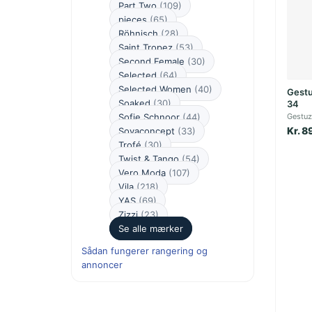
Part Two
(109)
pieces
(65)
Röhnisch
(28)
Saint Tropez
(53)
Second Female
(30)
Selected
(64)
Selected Women
(40)
Gestu
Soaked
(30)
34
Sofie Schnoor
(44)
Gestuz
Kr. 8
Soyaconcept
(33)
Trofé
(30)
Twist & Tango
(54)
Vero Moda
(107)
Vila
(218)
YAS
(69)
Zizzi
(23)
Se alle mærker
Sådan fungerer rangering og
annoncer