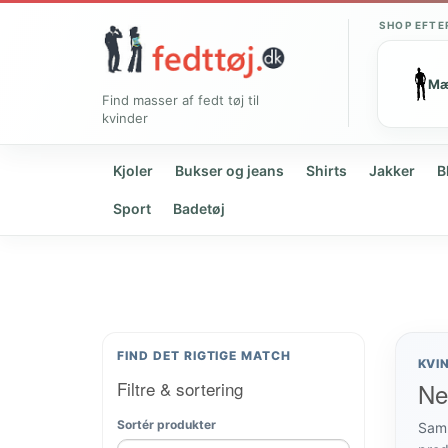
SHOP EFTE
M
Find masser af fedt tøj til
kvinder
Kjoler
Bukser og jeans
Shirts
Jakker
B
Sport
Badetøj
FIND DET RIGTIGE MATCH
KVI
Filtre & sortering
Ne
Sortér produkter
Samm