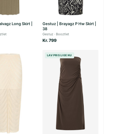
alvagz Long Skirt |
Gestuz | Brayagz P Hw Skirt |
38
ztlet
Gestuz
Booztlet
Kr. 799
LAV PRIS LIGE NU