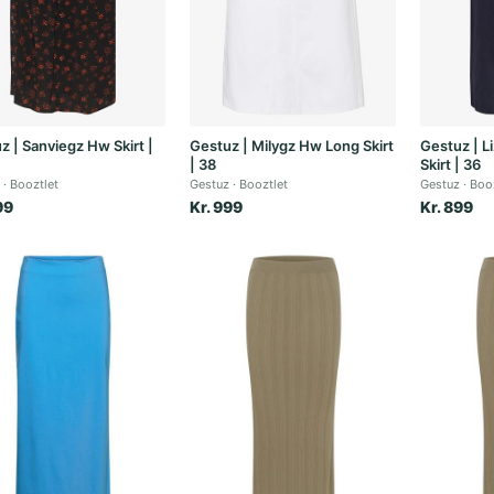
z | Sanviegz Hw Skirt |
Gestuz | Milygz Hw Long Skirt
Gestuz | L
| 38
Skirt | 36
Booztlet
Gestuz
Booztlet
Gestuz
Boo
99
Kr. 999
Kr. 899