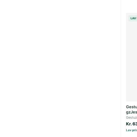
LAV 
Gestu
gzJes
Gestuz
Kr. 6
Lav pris