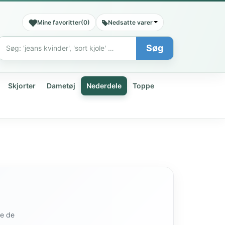
Mine favoritter
(
0
)
Nedsatte varer
Søg
Søg
Skjorter
Dametøj
Nederdele
Toppe
de de