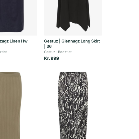
izagz Linen Hw
Gestuz | Glennagz Long Skirt
| 36
ztlet
Gestuz
Booztlet
Kr. 999