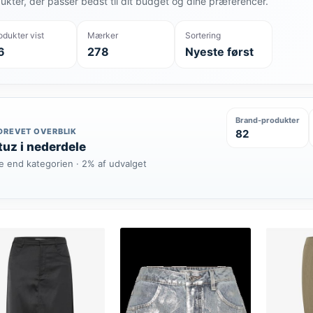
ukter, der passer bedst til dit budget og dine præferencer.
odukter vist
Mærker
Sortering
6
278
Nyeste først
Brand-produkter
DREVET OVERBLIK
82
uz i nederdele
e end kategorien · 2% af udvalget