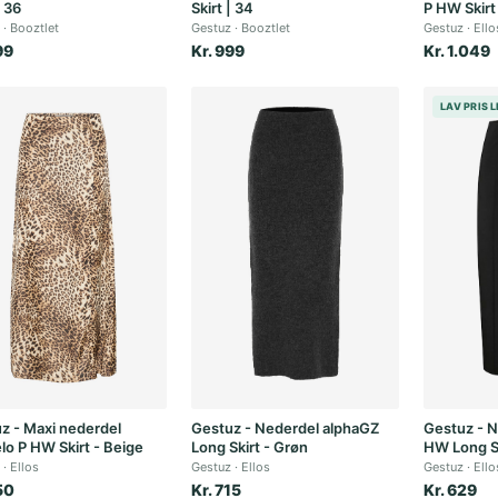
| 36
Skirt | 34
P HW Skirt
Booztlet
Gestuz
Booztlet
Gestuz
Ello
99
Kr. 999
Kr. 1.049
LAV PRIS 
z - Maxi nederdel
Gestuz - Nederdel alphaGZ
Gestuz - N
lo P HW Skirt - Beige
Long Skirt - Grøn
HW Long Sk
Ellos
Gestuz
Ellos
Gestuz
Ello
50
Kr. 715
Kr. 629