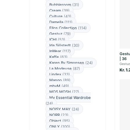
Bubbleroom
(31)
Cream
(39)
Culture
(43)
Damella
(111)
Ellos Collection
(114)
Gestuz
(79)
ICHI
(53)
Ida Sjöstedt
(30)
InWear
(117)
Gestu
Kaffe
(63)
| 36
Karen By Simonsen
(24)
Gestuz
La Modeuse
(87)
Kr. 1
Lindex
(33)
Mango
(89)
mbyM
(49)
MOS MOSH
(27)
My Essential Wardrobe
(24)
NOISY MAY
(24)
NORR
(23)
Object
(95)
ONLY
(100)