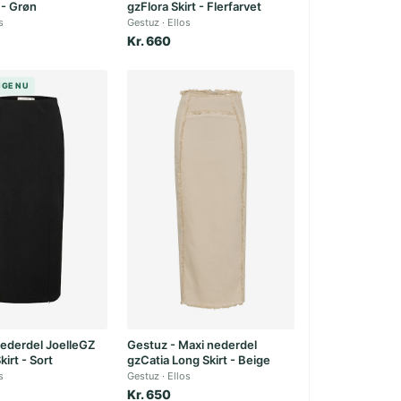
 - Grøn
gzFlora Skirt - Flerfarvet
s
Gestuz
Ellos
Kr. 660
LIGE NU
ederdel JoelleGZ
Gestuz - Maxi nederdel
irt - Sort
gzCatia Long Skirt - Beige
s
Gestuz
Ellos
Kr. 650