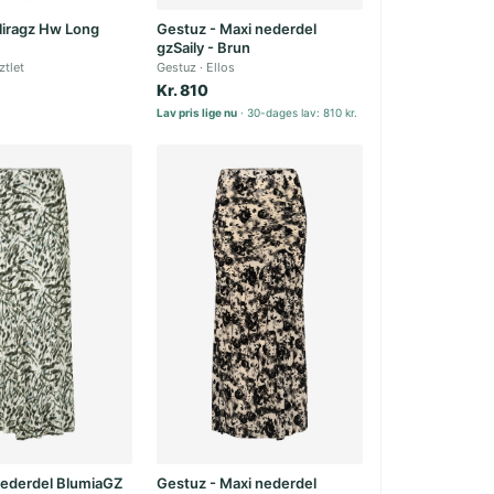
liragz Hw Long
Gestuz - Maxi nederdel
gzSaily - Brun
ztlet
Gestuz
Ellos
Kr. 810
Lav pris lige nu
30-dages lav: 810 kr.
Nederdel BlumiaGZ
Gestuz - Maxi nederdel