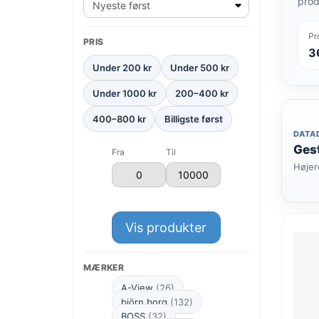
prod
Pr
PRIS
3
Under 200 kr
Under 500 kr
Under 1000 kr
200–400 kr
400–800 kr
Billigste først
DATA
Gest
Fra
Til
Højer
Vis produkter
MÆRKER
A-View
(26)
björn borg
(132)
BOSS
(32)