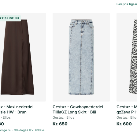
Lav pris lige 
PRIS LIGE NU
z - Maxi nederdel
Gestuz - Cowboynederdel
Gestuz - M
sie HW - Brun
TilliaGZ Long Skirt - Blå
gzZeva P H
Ellos
Gestuz
Ellos
Gestuz
Ello
30
Kr. 650
Kr. 600
 lige nu
30-dages lav: 630 kr.