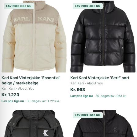
LAV PRIS LIGE NU
LAV PRIS LIGE NU
Karl Kani Vinterjakke 'Essential'
Karl Kani Vinterjakke 'Serif' sort
beige / mørkebeige
Karl Kani
About You
Karl Kani
About You
Kr. 963
Kr. 1.223
Lav pris lige nu
30-dages lav: 963 kr.
Lav pris lige nu
30-dages lav: 1.223 kr.
LAV PRIS LIGE NU