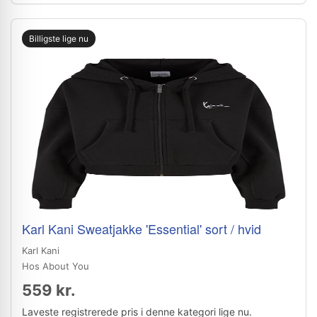
Billigste lige nu
Karl Kani Sweatjakke 'Essential' sort / hvid
Karl Kani
Hos About You
559 kr.
Laveste registrerede pris i denne kategori lige nu.