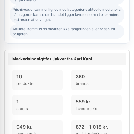
valgte kategori.
Prisniveauet sammenlignes med kategoriens aktuelle medianpris,
så brugeren kan se om brandet ligger lavere, normalt eller højere
end resten af udvalget.
Affiliate-kommission påvirker ikke rangeringen eller prisen for
brugeren.
Markedsindsigt for Jakker fra Karl Kani
10
360
produkter
brands
1
559 kr.
shops
laveste pris
949 kr.
872 – 1.018 kr.
medianpris
typisk prisniveau