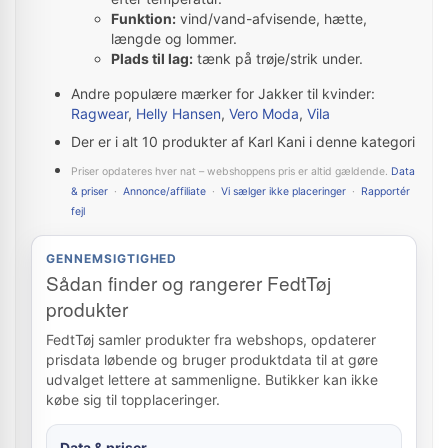
Funktion:
vind/vand-afvisende, hætte,
længde og lommer.
Plads til lag:
tænk på trøje/strik under.
Andre populære mærker for Jakker til kvinder:
Ragwear
,
Helly Hansen
,
Vero Moda
,
Vila
Der er i alt 10 produkter af Karl Kani i denne kategori
Priser opdateres hver nat – webshoppens pris er altid gældende.
Data
& priser
·
Annonce/affiliate
·
Vi sælger ikke placeringer
·
Rapportér
fejl
GENNEMSIGTIGHED
Sådan finder og rangerer FedtTøj
produkter
FedtTøj samler produkter fra webshops, opdaterer
prisdata løbende og bruger produktdata til at gøre
udvalget lettere at sammenligne. Butikker kan ikke
købe sig til topplaceringer.
Data & priser