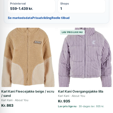
Prisinterval
Shops
559-1.439 kr.
1
Se markedsdata
Prisudvikling
Reelle tilbud
LAV PRIS LIGE NU
Karl Kani Fleecejakke beige / ecru
Karl Kani Overgangsjakke lilla
/ sand
Karl Kani
About You
Karl Kani
About You
Kr. 935
Kr. 863
Lav pris lige nu
30-dages lav: 935 kr.