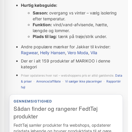
Hurtig købsguide:
Sæson:
overgang vs vinter – vælg isolering
efter temperatur.
Funktion:
vind/vand-afvisende, hætte,
længde og lommer.
Plads til lag:
tænk på trøje/strik under.
Andre populære mærker for Jakker til kvinder:
Ragwear
,
Helly Hansen
,
Vero Moda
,
Vila
Der er i alt 159 produkter af MARIKOO i denne
kategori
Priser opdateres hver nat – webshoppens pris er altid gældende.
Data
& priser
·
Annonce/affiliate
·
Vi sælger ikke placeringer
·
Rapportér
fejl
GENNEMSIGTIGHED
Sådan finder og rangerer FedtTøj
produkter
FedtTøj samler produkter fra webshops, opdaterer
prisdata løbende og bruger produktdata til at gøre