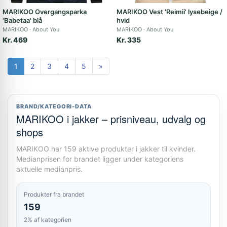
MARIKOO Overgangsparka
MARIKOO Vest 'Reimii' lysebeige /
'Babetaa' blå
hvid
MARIKOO
About You
MARIKOO
About You
Kr. 469
Kr. 335
1
2
3
4
5
»
BRAND/KATEGORI-DATA
MARIKOO i jakker – prisniveau, udvalg og
shops
MARIKOO har 159 aktive produkter i jakker til kvinder.
Medianprisen for brandet ligger under kategoriens
aktuelle medianpris.
Produkter fra brandet
159
2% af kategorien