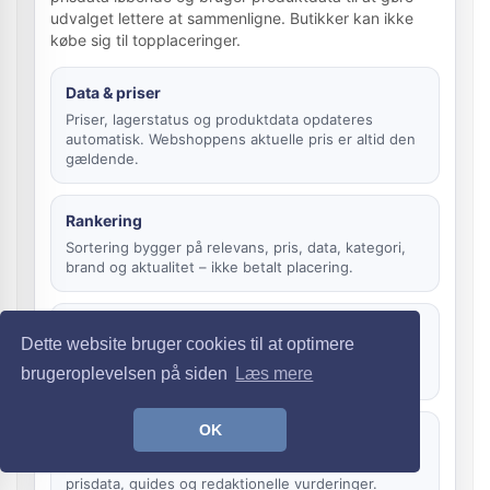
udvalget lettere at sammenligne. Butikker kan ikke
købe sig til topplaceringer.
Data & priser
Priser, lagerstatus og produktdata opdateres
automatisk. Webshoppens aktuelle pris er altid den
gældende.
Rankering
Sortering bygger på relevans, pris, data, kategori,
brand og aktualitet – ikke betalt placering.
Affiliate
Dette website bruger cookies til at optimere
Vi kan modtage kommission, hvis du klikker videre
brugeroplevelsen på siden
Læs mere
og køber. Det ændrer ikke prisen for dig.
OK
Metode
Læs hvordan vi arbejder med produktfeeds,
prisdata, guides og redaktionelle vurderinger.