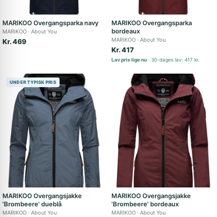
MARIKOO Overgangsparka navy
MARIKOO Overgangsparka
bordeaux
MARIKOO
About You
MARIKOO
About You
Kr. 469
Kr. 417
Lav pris lige nu
30-dages lav: 417 kr.
UNDER TYPISK PRIS
MARIKOO Overgangsjakke
MARIKOO Overgangsjakke
'Brombeere' dueblå
'Brombeere' bordeaux
MARIKOO
About You
MARIKOO
About You