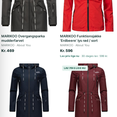
MARIKOO Overgangsparka
MARIKOO Funktionsjakke
mudderfarvet
'Erdbeere' lys rød / sort
MARIKOO
About You
MARIKOO
About You
Kr. 469
Kr. 596
Lav pris lige nu
30-dages lav: 596 kr.
LAV PRIS LIGE NU