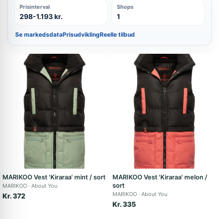
Prisinterval
Shops
298-1.193 kr.
1
Se markedsdata
Prisudvikling
Reelle tilbud
MARIKOO Vest 'Kiraraa' mint / sort
MARIKOO Vest 'Kiraraa' melon /
sort
MARIKOO
About You
MARIKOO
About You
Kr. 372
Kr. 335