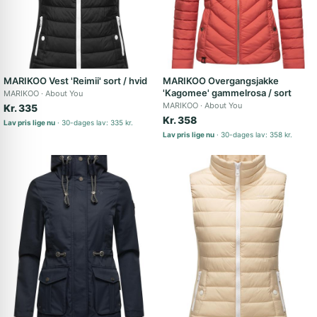
MARIKOO Vest 'Reimii' sort / hvid
MARIKOO Overgangsjakke
'Kagomee' gammelrosa / sort
MARIKOO
About You
MARIKOO
About You
Kr. 335
Kr. 358
Lav pris lige nu
30-dages lav: 335 kr.
Lav pris lige nu
30-dages lav: 358 kr.