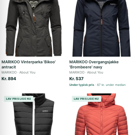
MARIKOO Vinterparka 'Bikoo'
MARIKOO Overgangsjakke
antracit
'Brombeere' navy
MARIKOO
About You
MARIKOO
About You
Kr. 894
Kr. 537
Under typisk pris
67 kr. under median
LAV PRIS LIGE NU
LAV PRIS LIGE NU