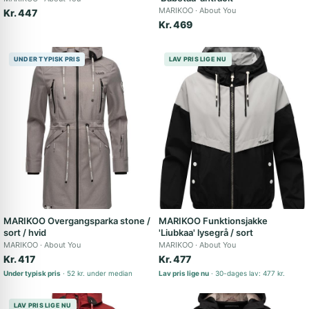
MARIKOO
About You
Kr. 447
Kr. 469
UNDER TYPISK PRIS
LAV PRIS LIGE NU
MARIKOO Overgangsparka stone /
MARIKOO Funktionsjakke
sort / hvid
'Liubkaa' lysegrå / sort
MARIKOO
About You
MARIKOO
About You
Kr. 417
Kr. 477
Under typisk pris
52 kr. under median
Lav pris lige nu
30-dages lav: 477 kr.
LAV PRIS LIGE NU