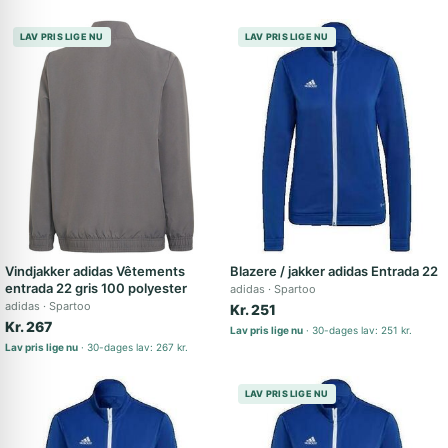
LAV PRIS LIGE NU
LAV PRIS LIGE NU
Vindjakker adidas Vêtements
Blazere / jakker adidas Entrada 22
entrada 22 gris 100 polyester
adidas
Spartoo
adidas
Spartoo
Kr. 251
Kr. 267
Lav pris lige nu
30-dages lav: 251 kr.
Lav pris lige nu
30-dages lav: 267 kr.
LAV PRIS LIGE NU