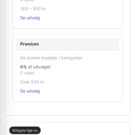
300 – 500 kr.
Se udvalg
Premium
De dyrere modeller i kategorien
0%
af udvalget
0 varer
Over 500 kr.
Se udvalg
Billigste lige nu