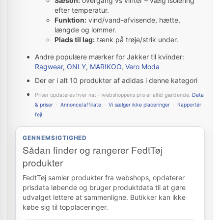
Sæson:
overgang vs vinter – vælg isolering
efter temperatur.
Funktion:
vind/vand-afvisende, hætte,
længde og lommer.
Plads til lag:
tænk på trøje/strik under.
Andre populære mærker for Jakker til kvinder:
Ragwear
,
ONLY
,
MARIKOO
,
Vero Moda
Der er i alt 10 produkter af adidas i denne kategori
Priser opdateres hver nat – webshoppens pris er altid gældende.
Data
& priser
·
Annonce/affiliate
·
Vi sælger ikke placeringer
·
Rapportér
fejl
GENNEMSIGTIGHED
Sådan finder og rangerer FedtTøj
produkter
FedtTøj samler produkter fra webshops, opdaterer
prisdata løbende og bruger produktdata til at gøre
udvalget lettere at sammenligne. Butikker kan ikke
købe sig til topplaceringer.