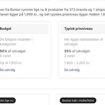
er fra Burton rummer lige nu 8 produkter fra 373 brands og 1 shops. 
anen ligger på 1.999 kr., og det typiske prisniveau ligger mellem 1.8
Budget
Typisk prisniveau
De billigste modeller i
Her ligger størstedelen af
kategorien
udvalget
50%
af udvalget
25%
af udvalget
4 varer
2 varer
Op til 1.900 kr.
1.900 – 2.200 kr.
Se udvalg
Se udvalg
gste lige nu
Bedste køb i midterfeltet