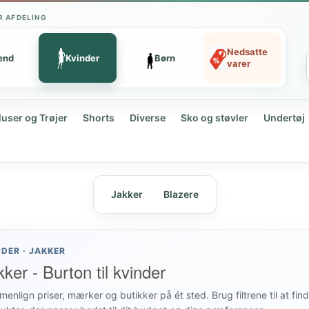
R AFDELING
Nedsatte
ænd
Kvinder
Børn
varer
luser og Trøjer
Shorts
Diverse
Sko og støvler
Undertøj
Jakker
Blazere
NDER · JAKKER
ker - Burton til kvinder
enlign priser, mærker og butikker på ét sted. Brug filtrene til at fin