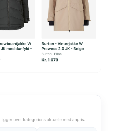
Snowboardjakke W
Burton - Vinterjakke W
 JK med dunfyld -
Prowess 2.0 JK - Beige
Burton
Ellos
s
Kr. 1.679
t ligger over kategoriens aktuelle medianpris.