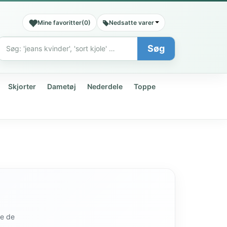
Mine favoritter
(
0
)
Nedsatte varer
Søg
Søg
Skjorter
Dametøj
Nederdele
Toppe
de de