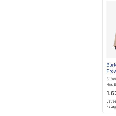
Burt
Prow
Burto
Hos E
1.6
Laves
katego