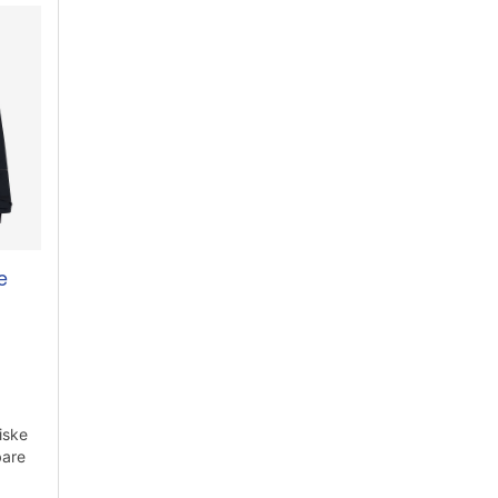
e
iske
bare