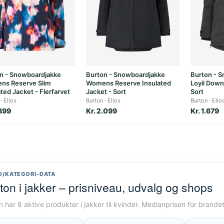
n - Snowboardjakke
Burton - Snowboardjakke
Burton - 
s Reserve Slim
Womens Reserve Insulated
Loyil Down
ted Jacket - Flerfarvet
Jacket - Sort
Sort
Ellos
Burton
Ellos
Burton
Ello
.899
Kr. 2.099
Kr. 1.679
D/KATEGORI-DATA
ton i jakker – prisniveau, udvalg og shops
n har 8 aktive produkter i jakker til kvinder. Medianprisen for brande