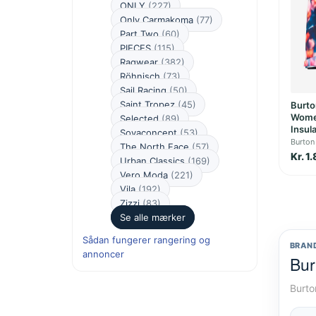
ONLY
(227)
Only Carmakoma
(77)
Part Two
(60)
PIECES
(115)
Ragwear
(382)
Röhnisch
(73)
Sail Racing
(50)
Saint Tropez
(45)
Burto
Women
Selected
(89)
Insula
Soyaconcept
(53)
Burton
The North Face
(57)
Kr. 1
Urban Classics
(169)
Vero Moda
(221)
Vila
(192)
Zizzi
(83)
Se alle mærker
Sådan fungerer rangering og
BRAN
annoncer
Bur
Burto