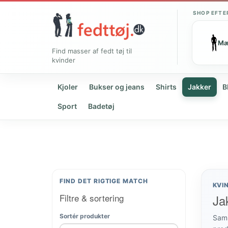
SHOP EFTE
M
Find masser af fedt tøj til
kvinder
Kjoler
Bukser og jeans
Shirts
Jakker
B
Sport
Badetøj
FIND DET RIGTIGE MATCH
KVI
Filtre & sortering
Jak
Sortér produkter
Samm