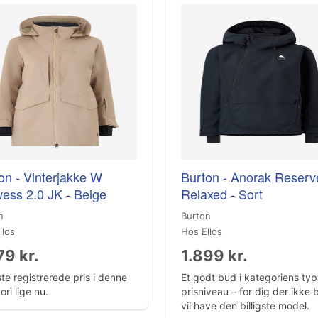
on - Vinterjakke W
Burton - Anorak Reserv
ess 2.0 JK - Beige
Relaxed - Sort
n
Burton
llos
Hos Ellos
79 kr.
1.899 kr.
te registrerede pris i denne
Et godt bud i kategoriens typ
ri lige nu.
prisniveau – for dig der ikke 
vil have den billigste model.