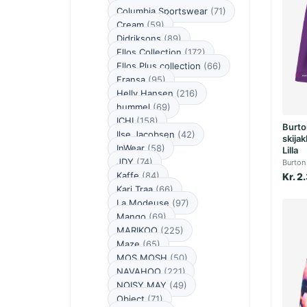
Columbia Sportswear
(71)
Cream
(59)
Didriksons
(89)
Ellos Collection
(172)
Ellos Plus collection
(66)
Fransa
(95)
Helly Hansen
(216)
hummel
(69)
ICHI
(158)
Burto
Ilse Jacobsen
(42)
skija
InWear
(58)
Lilla
JDY
(74)
Burton
Kaffe
(84)
Kr. 2
Kari Traa
(66)
La Modeuse
(97)
Mango
(69)
MARIKOO
(225)
Maze
(65)
MOS MOSH
(50)
NAVAHOO
(221)
NOISY MAY
(49)
Object
(71)