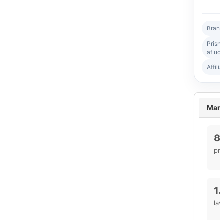
Bran
Pris
af ud
Affil
Mar
8
p
1
la