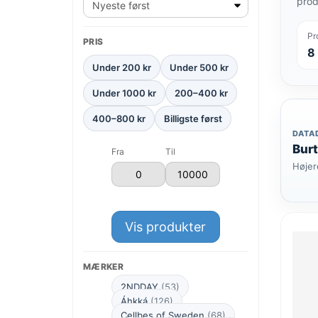
prod
Pr
PRIS
8
Under 200 kr
Under 500 kr
Under 1000 kr
200–400 kr
400–800 kr
Billigste først
DATA
Burt
Fra
Til
Højer
Vis produkter
MÆRKER
2NDDAY
(53)
Áhkká
(126)
Cellbes of Sweden
(68)