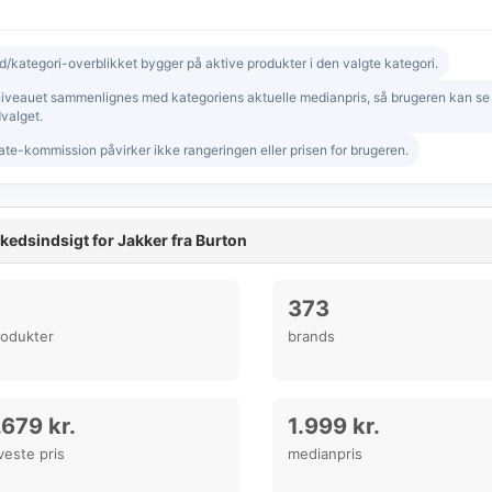
d/kategori-overblikket bygger på aktive produkter i den valgte kategori.
niveauet sammenlignes med kategoriens aktuelle medianpris, så brugeren kan se om
valget.
iate-kommission påvirker ikke rangeringen eller prisen for brugeren.
kedsindsigt for Jakker fra Burton
373
rodukter
brands
.679 kr.
1.999 kr.
veste pris
medianpris