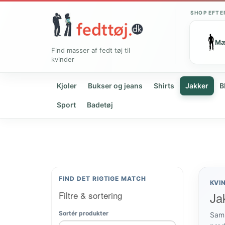
SHOP EFTE
M
Find masser af fedt tøj til
kvinder
Kjoler
Bukser og jeans
Shirts
Jakker
B
Sport
Badetøj
FIND DET RIGTIGE MATCH
KVI
Filtre & sortering
Ja
Sortér produkter
Samm