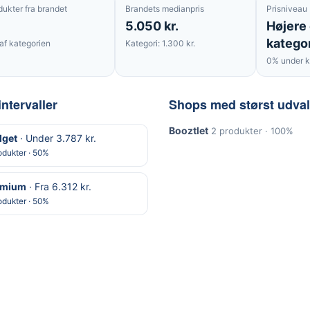
dukter fra brandet
Brandets medianpris
Prisniveau
5.050 kr.
Højere
katego
af kategorien
Kategori: 1.300 kr.
0% under k
intervaller
Shops med størst udva
Booztlet
2 produkter · 100%
get
· Under 3.787 kr.
odukter · 50%
emium
· Fra 6.312 kr.
odukter · 50%