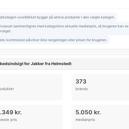
d/kategori-overblikket bygger på aktive produkter i den valgte kategori.
niveauet sammenlignes med kategoriens aktuelle medianpris, så brugeren kan se om
valget.
iate-kommission påvirker ikke rangeringen eller prisen for brugeren.
kedsindsigt for Jakker fra Helmstedt
373
rodukter
brands
.349 kr.
5.050 kr.
veste pris
medianpris