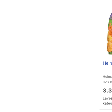
Helm
Helms
Hos B
3.3
Laves
katego