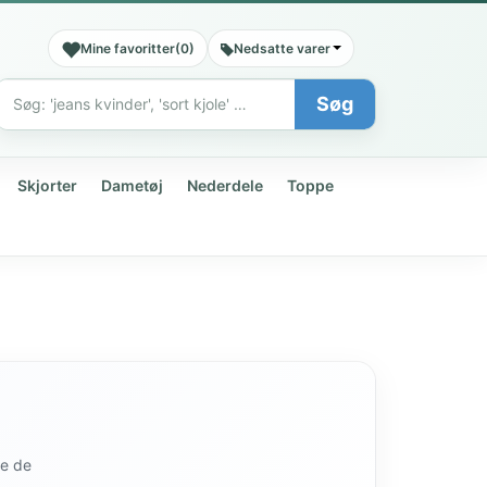
Mine favoritter
(
0
)
Nedsatte varer
Søg
Søg
Skjorter
Dametøj
Nederdele
Toppe
de de