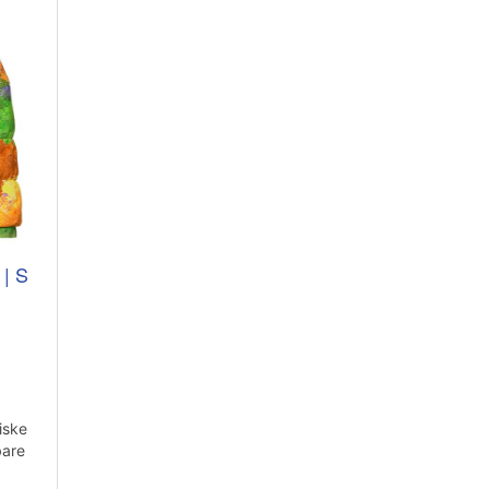
 | S
iske
bare