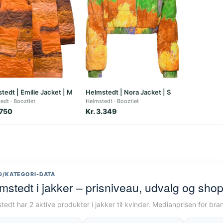
tedt | Emilie Jacket | M
Helmstedt | Nora Jacket | S
edt
Booztlet
Helmstedt
Booztlet
.750
Kr. 3.349
D/KATEGORI-DATA
mstedt i jakker – prisniveau, udvalg og sho
tedt har 2 aktive produkter i jakker til kvinder. Medianprisen for bra