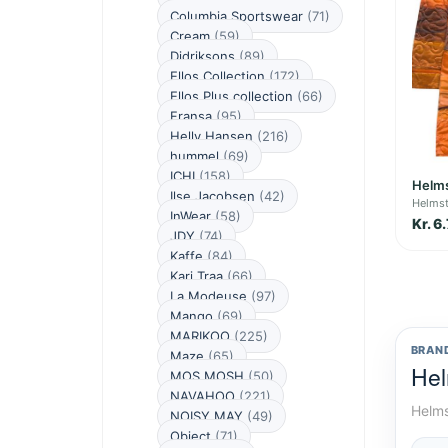
Columbia Sportswear
(71)
Cream
(59)
Didriksons
(89)
Ellos Collection
(172)
Ellos Plus collection
(66)
Fransa
(95)
Helly Hansen
(216)
hummel
(69)
ICHI
(158)
Helms
Ilse Jacobsen
(42)
Helmst
InWear
(58)
Kr. 6
JDY
(74)
Kaffe
(84)
Kari Traa
(66)
La Modeuse
(97)
Mango
(69)
MARIKOO
(225)
BRAN
Maze
(65)
Hel
MOS MOSH
(50)
NAVAHOO
(221)
Helms
NOISY MAY
(49)
Object
(71)