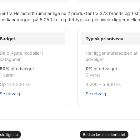
er fra Helmstedt rummer lige nu 2 produkter fra 373 brands og 1 sho
 medianen ligger på 5.050 kr., og det typiske prisniveau ligger melle
Budget
Typisk prisniveau
De billigste modeller i
Her ligger størstedelen af
kategorien
udvalget
50%
af udvalget
0%
af udvalget
1 varer
0 varer
Op til 4.200 kr.
4.200 – 5.900 kr.
Se udvalg
Se udvalg
gste lige nu
Bedste køb i midterfeltet