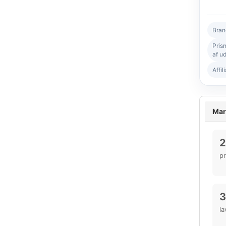
Bran
Pris
af ud
Affil
Mar
2
p
3
la