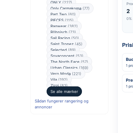
ONLY
(227)
Pro
Only Carmakoma
(77)
2
Part Two
(60)
0% 
PIECES
(115)
Ragwear
(382)
Röhnisch
(73)
Sail Racing
(50)
Pris
Saint Tropez
(45)
Selected
(89)
Soyaconcept
(53)
Bud
The North Face
(57)
1 pr
Urban Classics
(169)
Vero Moda
(221)
Vila
(192)
Pr
Zizzi
(83)
1 pr
Se alle mærker
Sådan fungerer rangering og
annoncer