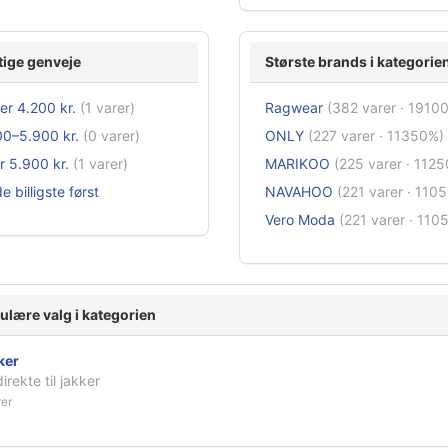
tige genveje
Største brands i kategorie
r 4.200 kr.
(1 varer)
Ragwear
(382 varer · 1910
00–5.900 kr.
(0 varer)
ONLY
(227 varer · 11350%)
 5.900 kr.
(1 varer)
MARIKOO
(225 varer · 112
e billigste først
NAVAHOO
(221 varer · 110
Vero Moda
(221 varer · 110
ulære valg i kategorien
ker
irekte til jakker
rer