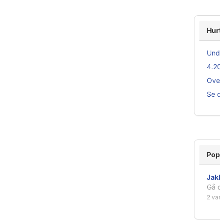
Hur
Unde
4.2
Over
Se d
Pop
Jak
Gå d
2 va