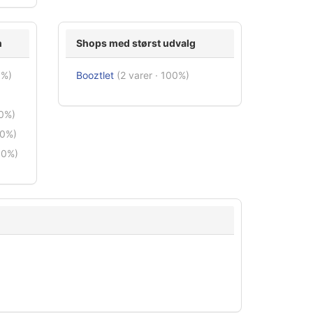
n
Shops med størst udvalg
0%)
Booztlet
(2 varer · 100%)
50%)
50%)
50%)