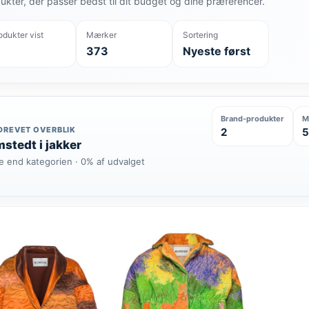
ukter, der passer bedst til dit budget og dine præferencer.
odukter vist
Mærker
Sortering
373
Nyeste først
Brand-produkter
M
DREVET OVERBLIK
2
5
stedt i jakker
e end kategorien · 0% af udvalget