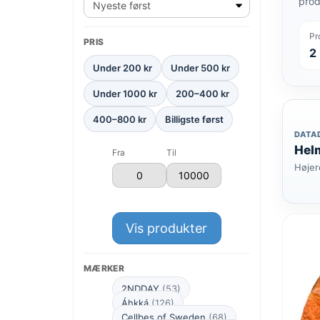
prod
Pr
PRIS
2
Under 200 kr
Under 500 kr
Under 1000 kr
200–400 kr
400–800 kr
Billigste først
DATA
Helm
Fra
Til
Højer
Vis produkter
MÆRKER
2NDDAY
(53)
Áhkká
(126)
Cellbes of Sweden
(68)