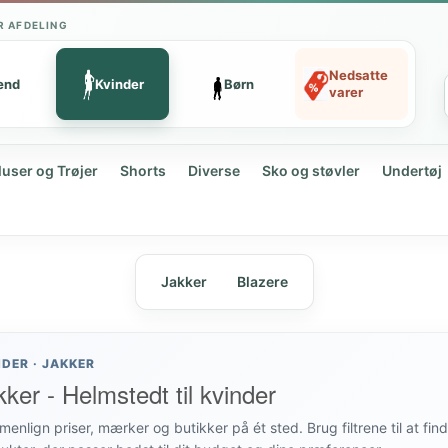
R AFDELING
Nedsatte
ænd
Kvinder
Børn
varer
luser og Trøjer
Shorts
Diverse
Sko og støvler
Undertøj
Jakker
Blazere
NDER · JAKKER
kker - Helmstedt til kvinder
enlign priser, mærker og butikker på ét sted. Brug filtrene til at fin