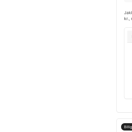
Jakk
kr.,
Billi