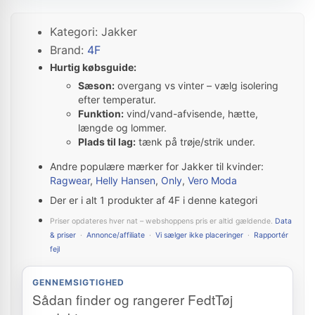
Kategori: Jakker
Brand:
4F
Hurtig købsguide:
Sæson:
overgang vs vinter – vælg isolering
efter temperatur.
Funktion:
vind/vand-afvisende, hætte,
længde og lommer.
Plads til lag:
tænk på trøje/strik under.
Andre populære mærker for Jakker til kvinder:
Ragwear
,
Helly Hansen
,
Only
,
Vero Moda
Der er i alt 1 produkter af 4F i denne kategori
Priser opdateres hver nat – webshoppens pris er altid gældende.
Data
& priser
·
Annonce/affiliate
·
Vi sælger ikke placeringer
·
Rapportér
fejl
GENNEMSIGTIGHED
Sådan finder og rangerer FedtTøj