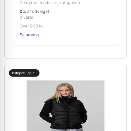
De dyrere modeller i kategorien
0%
af udvalget
0 varer
Over 800 kr.
Se udvalg
Billigste lige nu