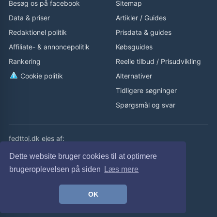
Besøg os på facebook
Sitemap
Data & priser
Artikler
/
Guides
Redaktionel politik
Prisdata & guides
Affiliate- & annoncepolitik
Købsguides
Rankering
Reelle tilbud
/
Prisudvikling
Cookie politik
Alternativer
Tidligere søgninger
Spørgsmål og svar
fedttoj.dk ejes af:
eLaursen ApS
Dette website bruger cookies til at optimere
Cvr: 32308929
brugeroplevelsen på siden
Læs mere
fedttoj.dk drevet siden 2011
OK
© fedttoj.dk 2026