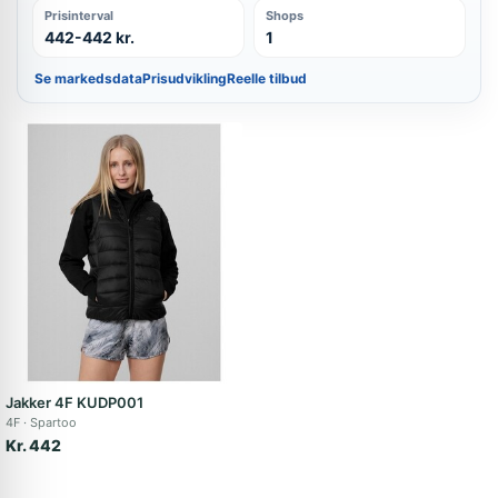
Prisinterval
Shops
442-442 kr.
1
Se markedsdata
Prisudvikling
Reelle tilbud
Jakker 4F KUDP001
4F
Spartoo
Kr. 442