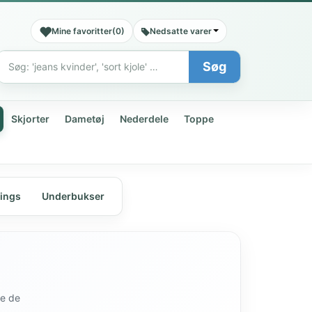
Mine favoritter
(
0
)
Nedsatte varer
Søg
Søg
Skjorter
Dametøj
Nederdele
Toppe
ings
Underbukser
de de