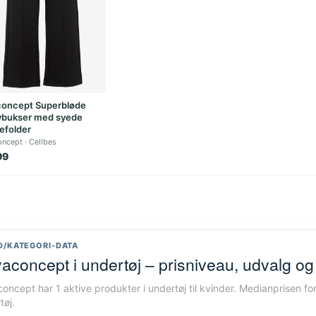
oncept Superbløde
ybukser med syede
efolder
oncept
Cellbes
99
D/KATEGORI-DATA
aconcept i undertøj – prisniveau, udvalg o
oncept har 1 aktive produkter i undertøj til kvinder. Medianprisen fo
tøj.