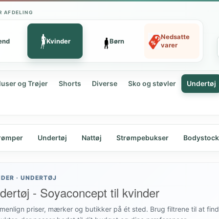
R AFDELING
Nedsatte
ænd
Kvinder
Børn
varer
luser og Trøjer
Shorts
Diverse
Sko og støvler
Undertøj
rømper
Undertøj
Nattøj
Strømpebukser
Bodystock
NDER · UNDERTØJ
dertøj - Soyaconcept til kvinder
enlign priser, mærker og butikker på ét sted. Brug filtrene til at fin