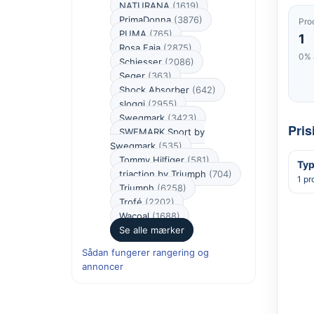
NATURANA
(1619)
PrimaDonna
(3876)
Pro
PUMA
(765)
1
Rosa Faia
(2875)
0% 
Schiesser
(2086)
Seger
(363)
Shock Absorber
(642)
sloggi
(2955)
Swegmark
(3423)
Pris
SWEMARK Sport by
Swegmark
(535)
Tommy Hilfiger
(581)
Typ
triaction by Triumph
(704)
1 pr
Triumph
(6258)
Trofé
(2202)
Wacoal
(1688)
Se alle mærker
Sådan fungerer rangering og
annoncer