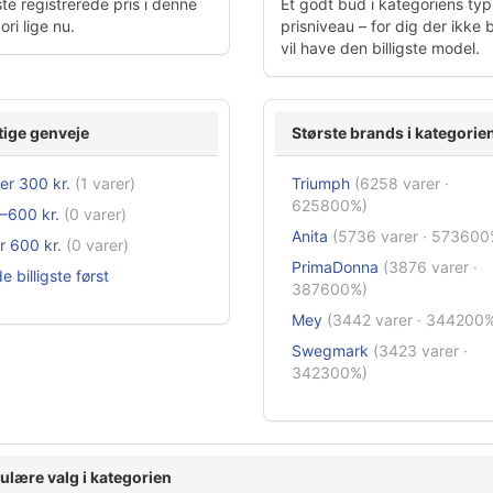
te registrerede pris i denne
Et godt bud i kategoriens typ
ri lige nu.
prisniveau – for dig der ikke 
vil have den billigste model.
tige genveje
Største brands i kategorie
er 300 kr.
(1 varer)
Triumph
(6258 varer ·
625800%)
–600 kr.
(0 varer)
Anita
(5736 varer · 573600
r 600 kr.
(0 varer)
PrimaDonna
(3876 varer ·
e billigste først
387600%)
Mey
(3442 varer · 344200
Swegmark
(3423 varer ·
342300%)
ulære valg i kategorien