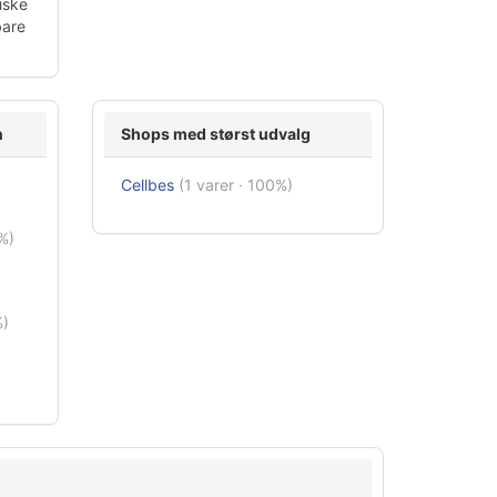
iske
bare
n
Shops med størst udvalg
Cellbes
(1 varer · 100%)
%)
%)