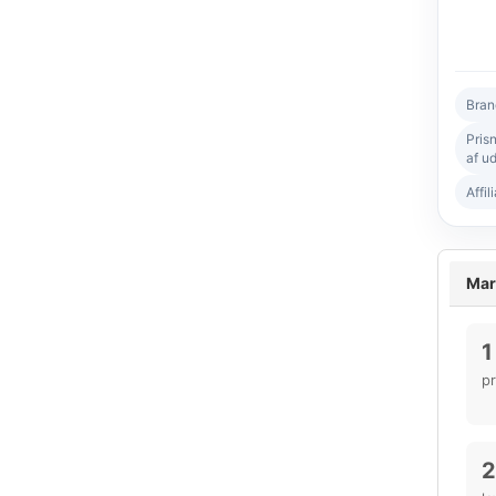
Bran
Pris
af ud
Affil
Mar
1
p
2