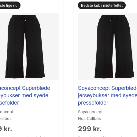
gste lige nu
Bedste køb i midterfeltet
concept Superbløde
Soyaconcept Superblød
eybukser med syede
jerseybukser med syed
sefolder
pressefolder
oncept
Soyaconcept
ellbes
Hos Cellbes
 kr.
299 kr.