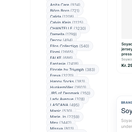
Anita Care
(934)
Björn Borg
(721)
Calida
(1208)
Calvin Klein
(1125)
CHANTELLE
(3230)
Damella
(1799)
Decoy
(494)
Soyac
Ellos Collection
(540)
jerse
Elomi
(2665)
press
FALKE
(686)
Soyac
Fantasie
(2418)
Kr. 2
Florale by Triumph
(383)
Freya
(3270)
Happy Socks
(383)
Hunkemöller
(1603)
JBS of Denmark
(350)
Lady Avenue
(328)
BRAN
LASCANA
(495)
Soy
Magic
(530)
Marie Jo
(2259)
Soyac
Mey
(3442)
under
Missya
(803)