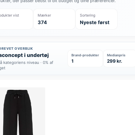
ukter, der passer bedst til dit budget og dine præferencer.
odukter vist
Mærker
Sortering
374
Nyeste først
DREVET OVERBLIK
concept i undertøj
Brand-produkter
Medianpris
1
299 kr.
å kategoriens niveau · 0% af
get