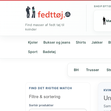
SHOP EFTE
M
Find masser af fedt tøj til
kvinder
Kjoler
Bukser og jeans
Shirts
Jakker
B
Sport
Badetøj
BH
Trusser
St
FIND DET RIGTIGE MATCH
KVI
Filtre & sortering
Un
Sortér produkter
Samm