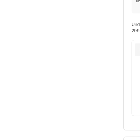
la
Unde
299 