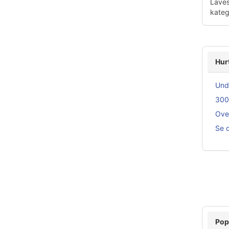
Laves
katego
Hur
Und
300
Ove
Se d
Pop