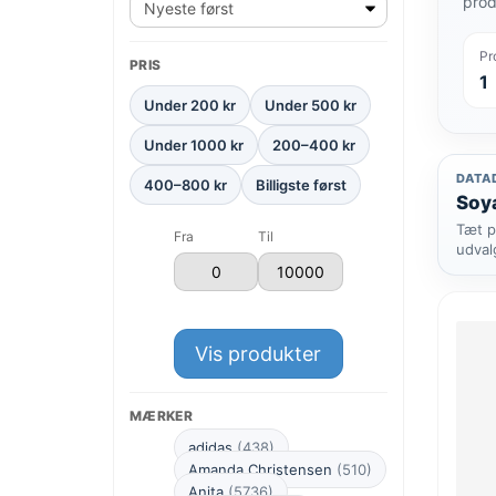
prod
Pr
PRIS
1
Under 200 kr
Under 500 kr
Under 1000 kr
200–400 kr
DATA
400–800 kr
Billigste først
Soya
Tæt p
Fra
Til
udval
Vis produkter
MÆRKER
adidas
(438)
Amanda Christensen
(510)
Anita
(5736)