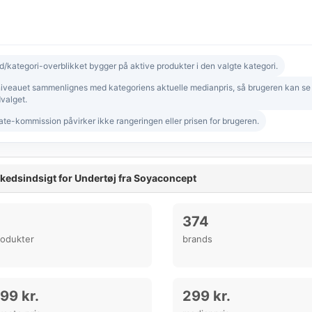
d/kategori-overblikket bygger på aktive produkter i den valgte kategori.
niveauet sammenlignes med kategoriens aktuelle medianpris, så brugeren kan se om
valget.
iate-kommission påvirker ikke rangeringen eller prisen for brugeren.
kedsindsigt for Undertøj fra Soyaconcept
374
rodukter
brands
99 kr.
299 kr.