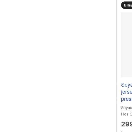
Billi
Soya
jers
pres
Soyac
Hos C
299