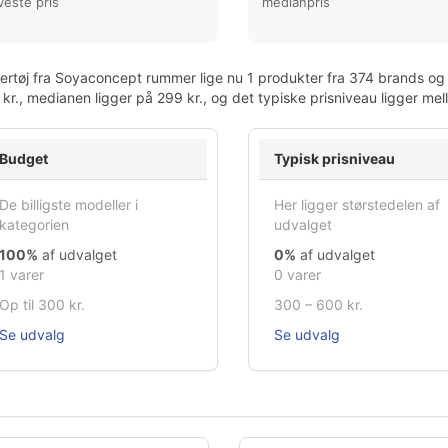
veste pris
medianpris
rtøj fra Soyaconcept rummer lige nu 1 produkter fra 374 brands og 1
kr., medianen ligger på 299 kr., og det typiske prisniveau ligger me
Budget
Typisk prisniveau
De billigste modeller i
Her ligger størstedelen af
kategorien
udvalget
100%
af udvalget
0%
af udvalget
1 varer
0 varer
Op til 300 kr.
300 – 600 kr.
Se udvalg
Se udvalg