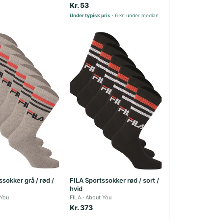
Kr. 53
Under typisk pris
6 kr. under median
ssokker grå / rød /
FILA Sportssokker rød / sort /
hvid
 You
FILA
About You
Kr. 373