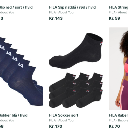
lip rød / sort / hvid
FILA Slip natblå / rød / hvid
FILA String
About You
FILA
About You
FILA
About
43
Kr. 143
Kr. 59
okker blå / hvid
FILA Sokker sort
FILA Rabe
About You
FILA
About You
FILA
Bubbl
58
Kr. 170
Kr. 70