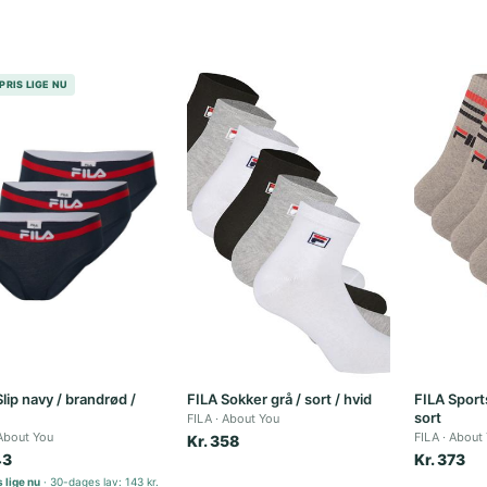
PRIS LIGE NU
lip navy / brandrød /
FILA Sokker grå / sort / hvid
FILA Sport
sort
FILA
About You
About You
FILA
About
Kr. 358
43
Kr. 373
 lige nu
30-dages lav: 143 kr.