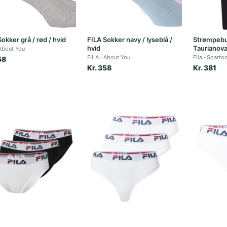
okker grå / rød / hvid
FILA Sokker navy / lyseblå /
Strømpebu
hvid
Taurianov
About You
FILA
About You
Fila
Sparto
58
Kr. 358
Kr. 381