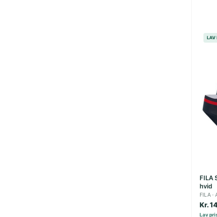
LAV 
FILA S
hvid
FILA
Kr. 1
Lav pris