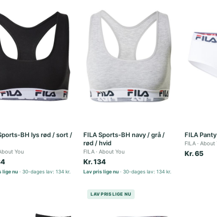
ports-BH lys rød / sort /
FILA Sports-BH navy / grå /
FILA Panty 
rød / hvid
FILA
About
About You
FILA
About You
Kr. 65
34
Kr. 134
 lige nu
30-dages lav: 134 kr.
Lav pris lige nu
30-dages lav: 134 kr.
LAV PRIS LIGE NU