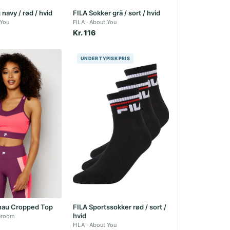
 navy / rød / hvid
FILA Sokker grå / sort / hvid
 You
FILA
About You
Kr. 116
UNDER TYPISK PRIS
nau Cropped Top
FILA Sportssokker rød / sort /
hvid
eroom
FILA
About You