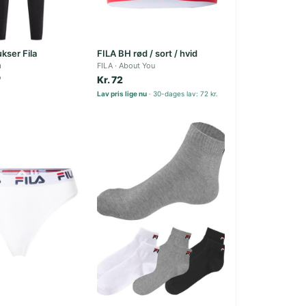
kser Fila
FILA BH rød / sort / hvid
a
FILA
About You
o
Kr. 72
Lav pris lige nu
30-dages lav: 72 kr.