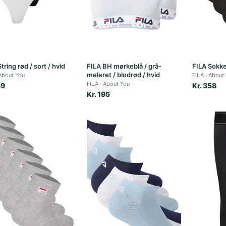
tring rød / sort / hvid
FILA BH mørkeblå / grå-
FILA Sokke
meleret / blodrød / hvid
About You
FILA
About
FILA
About You
39
Kr. 358
Kr. 195