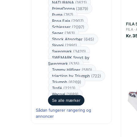
NATURANA
(1621)
PrimaDonna
(3879)
Puma
(767)
Rosa Faia
(2907)
FILA S
Schiesser
(2097)
FILA
Seger
(363)
Kr. 3
Shock Absorber
(645)
Sloggi
(2991)
Swegmark
(3420)
SWEMARK Sport by
Swegmark
(535)
Tommy Hilfiger
(580)
triaction by Triumph
(722)
Triumph
(6269)
Trofé
(2213)
Wacoal
(1689)
Se alle mærker
Sådan fungerer rangering og
annoncer