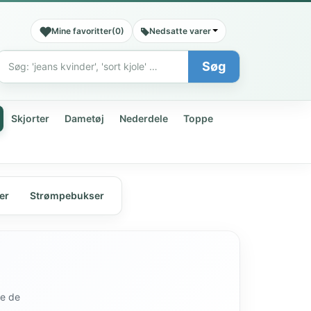
Mine favoritter
(
0
)
Nedsatte varer
Søg
Søg
Skjorter
Dametøj
Nederdele
Toppe
er
Strømpebukser
de de