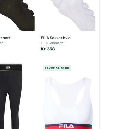
r sort
FILA Sokker hvid
 You
FILA
About You
Kr. 358
LAV PRIS LIGE NU