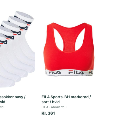
ssokker navy /
FILA Sports-BH mørkerød /
hvid
sort / hvid
 You
FILA
About You
Kr. 361