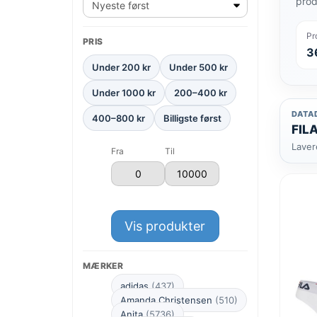
prod
Pr
PRIS
3
Under 200 kr
Under 500 kr
Under 1000 kr
200–400 kr
DATA
400–800 kr
Billigste først
FILA
Laver
Fra
Til
Vis produkter
MÆRKER
adidas
(437)
Amanda Christensen
(510)
Anita
(5736)