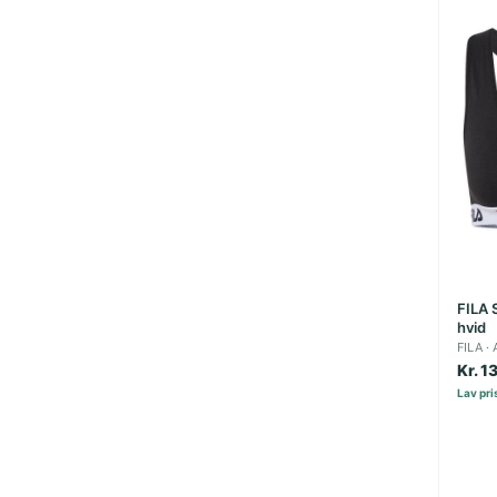
FILA S
hvid
FILA
Kr. 1
Lav pris