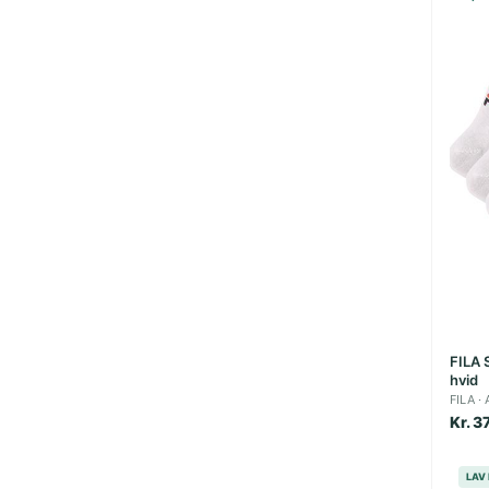
FILA S
hvid
FILA
Kr. 3
LAV 