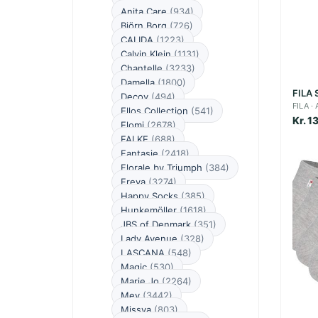
Anita Care
(934)
Björn Borg
(726)
CALIDA
(1223)
Calvin Klein
(1131)
Chantelle
(3233)
Damella
(1800)
FILA S
Decoy
(494)
FILA
Ellos Collection
(541)
Kr. 1
Elomi
(2678)
FALKE
(688)
Fantasie
(2418)
Florale by Triumph
(384)
Freya
(3274)
Happy Socks
(385)
Hunkemöller
(1618)
JBS of Denmark
(351)
Lady Avenue
(328)
LASCANA
(548)
Magic
(530)
Marie Jo
(2264)
Mey
(3442)
Missya
(803)