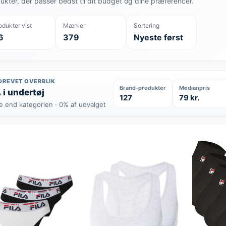
ukter, der passer bedst til dit budget og dine præferencer.
odukter vist
Mærker
Sortering
6
379
Nyeste først
DREVET OVERBLIK
Brand-produkter
Medianpris
 i undertøj
127
79 kr.
e end kategorien · 0% af udvalget