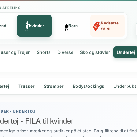
R AFDELING
Nedsatte
ænd
Kvinder
Børn
varer
luser og Trøjer
Shorts
Diverse
Sko og støvler
Undertøj
rtøj
Trusser
Strømper
Bodystockings
Underbuks
NDER · UNDERTØJ
ertøj - FILA til kvinder
enlign priser, mærker og butikker på ét sted. Brug filtrene til at fin