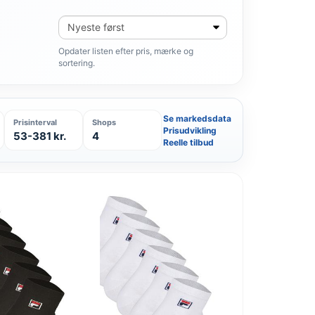
Sortér
produkter
Opdater listen efter pris, mærke og
sortering.
Se markedsdata
Prisinterval
Shops
Prisudvikling
53-381 kr.
4
Reelle tilbud