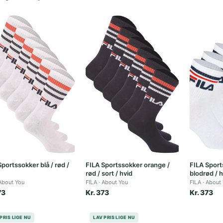
portssokker blå / rød /
FILA Sportssokker orange /
FILA Sport
rød / sort / hvid
blodrød / 
About You
FILA
About You
FILA
About
73
Kr. 373
Kr. 373
PRIS LIGE NU
LAV PRIS LIGE NU