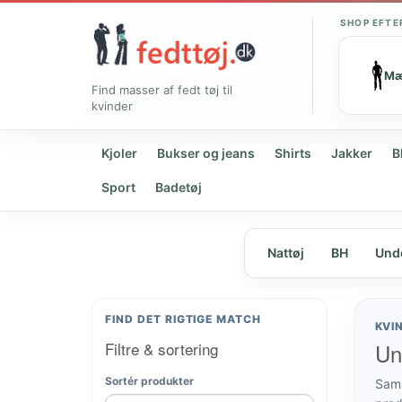
SHOP EFTE
M
Find masser af fedt tøj til
kvinder
Kjoler
Bukser og jeans
Shirts
Jakker
B
Sport
Badetøj
Nattøj
BH
Unde
FIND DET RIGTIGE MATCH
KVI
Filtre & sortering
Und
Sortér produkter
Samm