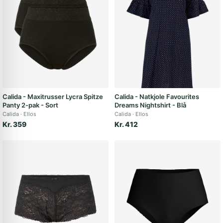
Calida - Maxitrusser Lycra Spitze
Calida - Natkjole Favourites
Panty 2-pak - Sort
Dreams Nightshirt - Blå
Calida
Ellos
Calida
Ellos
Kr. 359
Kr. 412