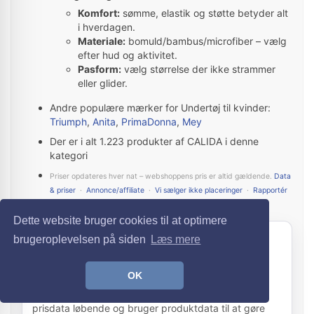
Komfort:
sømme, elastik og støtte betyder alt
i hverdagen.
Materiale:
bomuld/bambus/microfiber – vælg
efter hud og aktivitet.
Pasform:
vælg størrelse der ikke strammer
eller glider.
Andre populære mærker for Undertøj til kvinder:
Triumph
,
Anita
,
PrimaDonna
,
Mey
Der er i alt 1.223 produkter af CALIDA i denne
kategori
Priser opdateres hver nat – webshoppens pris er altid gældende.
Data
& priser
·
Annonce/affiliate
·
Vi sælger ikke placeringer
·
Rapportér
fejl
Dette website bruger cookies til at optimere
GENNEMSIGTIGHED
brugeroplevelsen på siden
Læs mere
Sådan finder og rangerer FedtTøj
produkter
OK
FedtTøj samler produkter fra webshops, opdaterer
prisdata løbende og bruger produktdata til at gøre