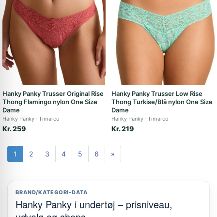
Hanky Panky Trusser Original Rise
Hanky Panky Trusser Low Rise
Thong Flamingo nylon One Size
Thong Turkise/Blå nylon One Size
Dame
Dame
Hanky Panky
Timarco
Hanky Panky
Timarco
Kr. 259
Kr. 219
1
2
3
4
5
6
»
BRAND/KATEGORI-DATA
Hanky Panky i undertøj – prisniveau,
udvalg og shops