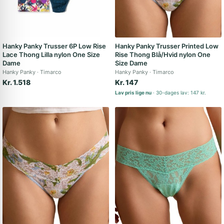
Hanky Panky Trusser 6P Low Rise
Hanky Panky Trusser Printed Low
Lace Thong Lilla nylon One Size
Rise Thong Blå/Hvid nylon One
Dame
Size Dame
Hanky Panky
Timarco
Hanky Panky
Timarco
Kr. 1.518
Kr. 147
Lav pris lige nu
30-dages lav: 147 kr.