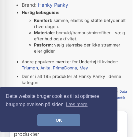
Brand:
Hanky Panky
Hurtig købsguide:
Komfort:
sømme, elastik og støtte betyder alt
i hverdagen.
Materiale:
bomuld/bambus/microfiber – vælg
efter hud og aktivitet.
Pasform:
vælg størrelse der ikke strammer
eller glider.
Andre populære mærker for Undertøj til kvinder:
Triumph
,
Anita
,
PrimaDonna
,
Mey
Der er i alt 195 produkter af Hanky Panky i denne
kategori
Priser opdateres hver nat – webshoppens pris er altid gældende.
Data
Dette website bruger cookies til at optimere
& priser
·
Annonce/affiliate
·
Vi sælger ikke placeringer
·
Rapportér
fejl
brugeroplevelsen på siden
Læs mere
GENNEMSIGTIGHED
OK
Sådan finder og rangerer FedtTøj
produkter