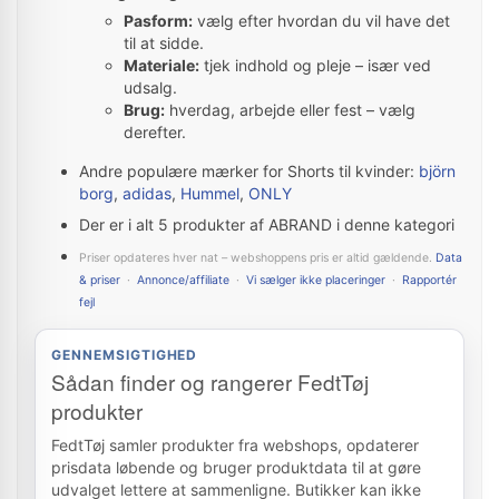
Pasform:
vælg efter hvordan du vil have det
til at sidde.
Materiale:
tjek indhold og pleje – især ved
udsalg.
Brug:
hverdag, arbejde eller fest – vælg
derefter.
Andre populære mærker for Shorts til kvinder:
björn
borg
,
adidas
,
Hummel
,
ONLY
Der er i alt 5 produkter af ABRAND i denne kategori
Priser opdateres hver nat – webshoppens pris er altid gældende.
Data
& priser
·
Annonce/affiliate
·
Vi sælger ikke placeringer
·
Rapportér
fejl
GENNEMSIGTIGHED
Sådan finder og rangerer FedtTøj
produkter
FedtTøj samler produkter fra webshops, opdaterer
prisdata løbende og bruger produktdata til at gøre
udvalget lettere at sammenligne. Butikker kan ikke