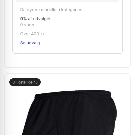
De dyrere modeller i kategorien
0%
af udvalget
0 varer
Over 400 kr.
Se udvalg
Billigste lige nu