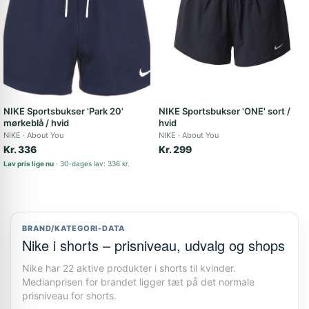
NIKE Sportsbukser 'Park 20'
NIKE Sportsbukser 'ONE' sort /
mørkeblå / hvid
hvid
NIKE
About You
NIKE
About You
Kr. 336
Kr. 299
Lav pris lige nu
30-dages lav: 336 kr.
BRAND/KATEGORI-DATA
Nike i shorts – prisniveau, udvalg og shops
Nike har 22 aktive produkter i shorts til kvinder.
Medianprisen for brandet ligger tæt på det normale
prisniveau for shorts.