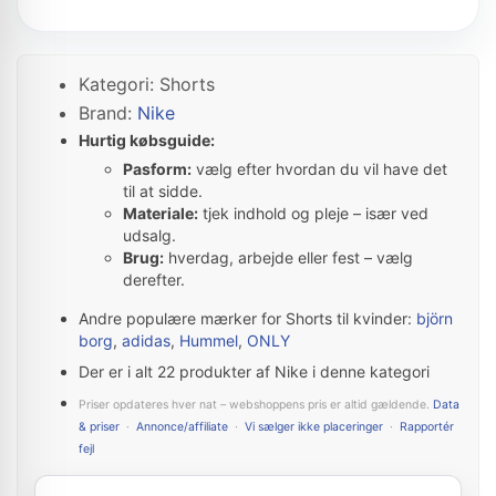
Kategori: Shorts
Brand:
Nike
Hurtig købsguide:
Pasform:
vælg efter hvordan du vil have det
til at sidde.
Materiale:
tjek indhold og pleje – især ved
udsalg.
Brug:
hverdag, arbejde eller fest – vælg
derefter.
Andre populære mærker for Shorts til kvinder:
björn
borg
,
adidas
,
Hummel
,
ONLY
Der er i alt 22 produkter af Nike i denne kategori
Priser opdateres hver nat – webshoppens pris er altid gældende.
Data
& priser
·
Annonce/affiliate
·
Vi sælger ikke placeringer
·
Rapportér
fejl