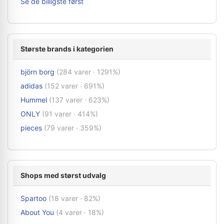
Se de billigste først
Største brands i kategorien
björn borg
(284 varer · 1291%)
adidas
(152 varer · 691%)
Hummel
(137 varer · 623%)
ONLY
(91 varer · 414%)
pieces
(79 varer · 359%)
Shops med størst udvalg
Spartoo
(18 varer · 82%)
About You
(4 varer · 18%)