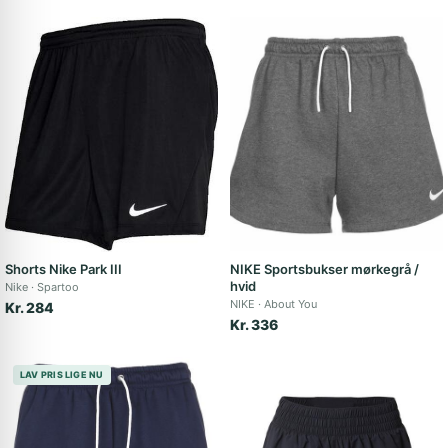
Shorts Nike Park III
NIKE Sportsbukser mørkegrå /
hvid
Nike
Spartoo
NIKE
About You
Kr. 284
Kr. 336
LAV PRIS LIGE NU