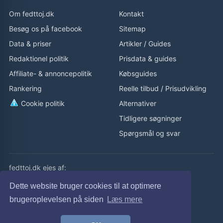
Om fedttoj.dk
Kontakt
Besøg os på facebook
Sitemap
Data & priser
Artikler
/
Guides
Redaktionel politik
Prisdata & guides
Affiliate- & annoncepolitik
Købsguides
Rankering
Reelle tilbud
/
Prisudvikling
Cookie politik
Alternativer
Tidligere søgninger
Spørgsmål og svar
fedttoj.dk ejes af:
eLaursen ApS
Dette website bruger cookies til at optimere
Cvr: 32308929
brugeroplevelsen på siden
Læs mere
fedttoj.dk drevet siden 2011