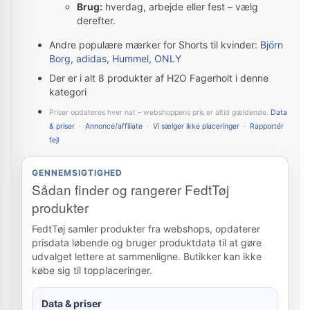
Brug:
hverdag, arbejde eller fest – vælg
derefter.
Andre populære mærker for Shorts til kvinder:
Björn
Borg
,
adidas
,
Hummel
,
ONLY
Der er i alt 8 produkter af H2O Fagerholt i denne
kategori
Priser opdateres hver nat – webshoppens pris er altid gældende.
Data
& priser
·
Annonce/affiliate
·
Vi sælger ikke placeringer
·
Rapportér
fejl
GENNEMSIGTIGHED
Sådan finder og rangerer FedtTøj
produkter
FedtTøj samler produkter fra webshops, opdaterer
prisdata løbende og bruger produktdata til at gøre
udvalget lettere at sammenligne. Butikker kan ikke
købe sig til topplaceringer.
Data & priser