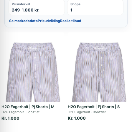
Prisinterval
Shops
249-1.000 kr.
1
Se markedsdata
Prisudvikling
Reelle tilbud
H2O Fagerholt | Pj Shorts | M
H2O Fagerholt | Pj Shorts | S
H2O Fagerholt
Booztlet
H2O Fagerholt
Booztlet
Kr. 1.000
Kr. 1.000