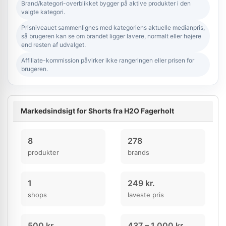
Brand/kategori-overblikket bygger på aktive produkter i den
valgte kategori.
Prisniveauet sammenlignes med kategoriens aktuelle medianpris,
så brugeren kan se om brandet ligger lavere, normalt eller højere
end resten af udvalget.
Affiliate-kommission påvirker ikke rangeringen eller prisen for
brugeren.
Markedsindsigt for Shorts fra H2O Fagerholt
8
278
produkter
brands
1
249 kr.
shops
laveste pris
500 kr.
437 – 1.000 kr.