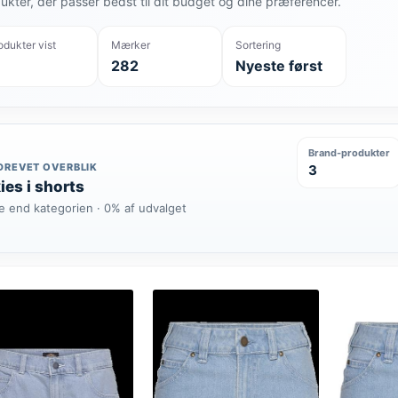
ukter, der passer bedst til dit budget og dine præferencer.
odukter vist
Mærker
Sortering
282
Nyeste først
Brand-produkter
DREVET OVERBLIK
3
ies i shorts
e end kategorien · 0% af udvalget