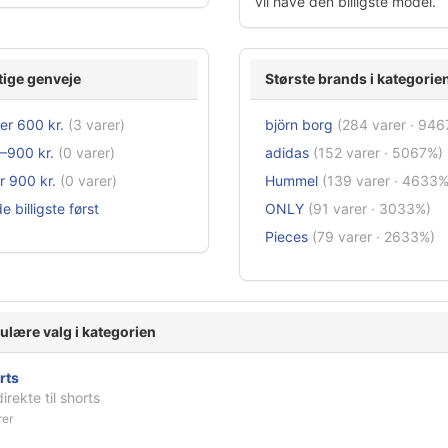
vil have den billigste model.
tige genveje
Største brands i kategorie
er 600 kr.
(3 varer)
björn borg
(284 varer · 94
–900 kr.
(0 varer)
adidas
(152 varer · 5067%)
r 900 kr.
(0 varer)
Hummel
(139 varer · 4633%
e billigste først
ONLY
(91 varer · 3033%)
Pieces
(79 varer · 2633%)
ulære valg i kategorien
rts
irekte til shorts
rer