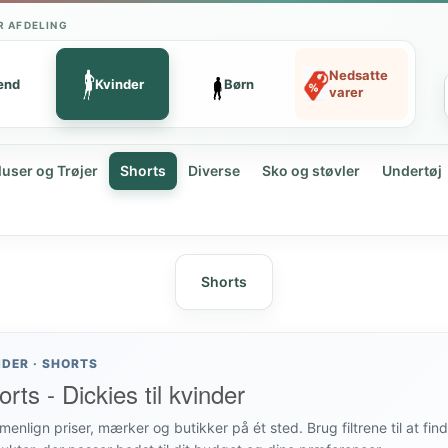
R AFDELING
Nedsatte
ænd
Kvinder
Børn
varer
luser og Trøjer
Shorts
Diverse
Sko og støvler
Undertøj
Shorts
NDER · SHORTS
rts - Dickies til kvinder
enlign priser, mærker og butikker på ét sted. Brug filtrene til at fin