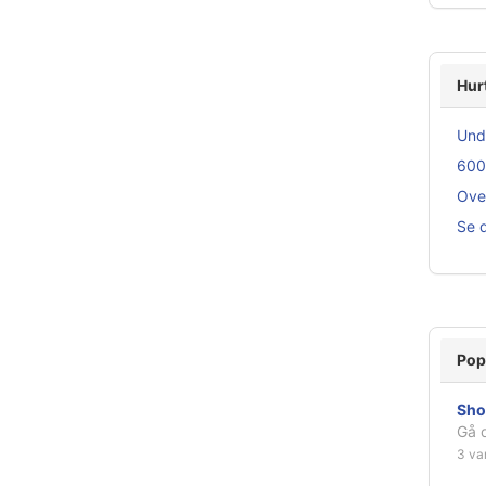
Hur
Und
600
Ove
Se d
Pop
Sho
Gå d
3 va