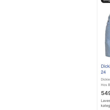
Dick
24
Dicki
Hos B
549
Laves
katego