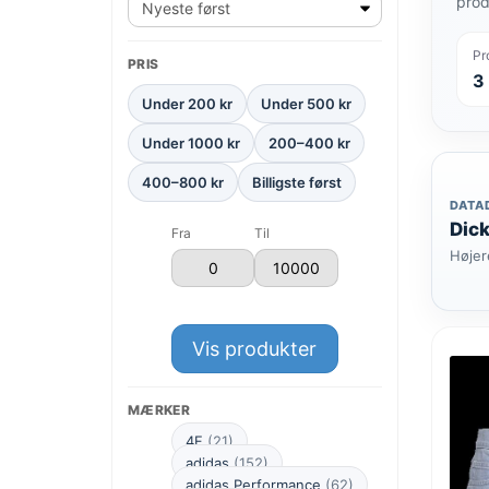
prod
Pr
PRIS
3
Under 200 kr
Under 500 kr
Under 1000 kr
200–400 kr
400–800 kr
Billigste først
DATA
Dick
Fra
Til
Højer
Vis produkter
MÆRKER
4F
(21)
adidas
(152)
adidas Performance
(62)