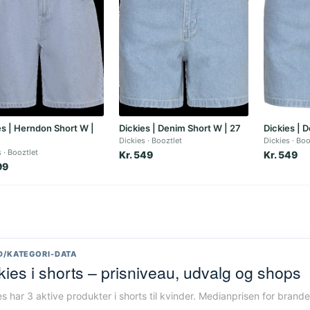
es | Herndon Short W |
Dickies | Denim Short W | 27
Dickies | 
Dickies
Booztlet
Dickies
Boo
s
Booztlet
Kr. 549
Kr. 549
99
D/KATEGORI-DATA
kies i shorts – prisniveau, udvalg og shops
es har 3 aktive produkter i shorts til kvinder. Medianprisen for brand