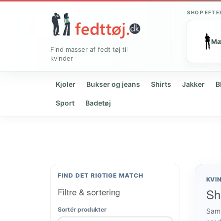
SHOP EFTE
M
Find masser af fedt tøj til
kvinder
Kjoler
Bukser og jeans
Shirts
Jakker
B
Sport
Badetøj
FIND DET RIGTIGE MATCH
KVI
Filtre & sortering
Sho
Sortér produkter
Samm