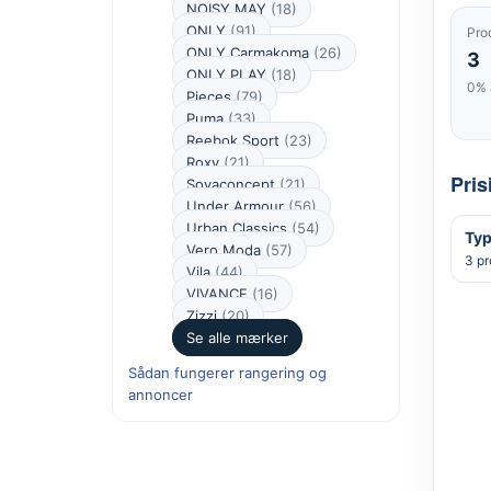
NOISY MAY
(18)
ONLY
(91)
Pro
ONLY Carmakoma
(26)
3
ONLY PLAY
(18)
0% 
Pieces
(79)
Puma
(33)
Reebok Sport
(23)
Roxy
(21)
Pris
Soyaconcept
(21)
Under Armour
(56)
Urban Classics
(54)
Typ
Vero Moda
(57)
3 pr
Vila
(44)
VIVANCE
(16)
Zizzi
(20)
Se alle mærker
Sådan fungerer rangering og
annoncer