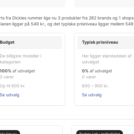
ts fra Dickies rummer lige nu 3 produkter fra 282 brands og 1 shops.
anen ligger på 549 kr., og det typiske prisniveau ligger mellem 549
Budget
Typisk prisniveau
De billigste modeller i
Her ligger størstedelen af
kategorien
udvalget
100%
af udvalget
0%
af udvalget
3 varer
0 varer
Op til 600 kr.
600 – 900 kr.
Se udvalg
Se udvalg
gste lige nu
Bedste køb i midterfeltet