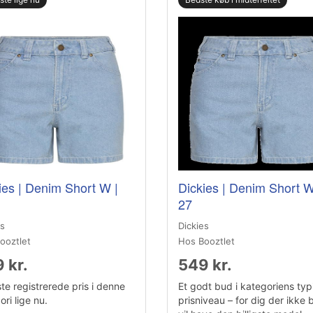
ies | Denim Short W |
Dickies | Denim Short W
27
es
Dickies
ooztlet
Hos Booztlet
 kr.
549 kr.
te registrerede pris i denne
Et godt bud i kategoriens typ
ri lige nu.
prisniveau – for dig der ikke 