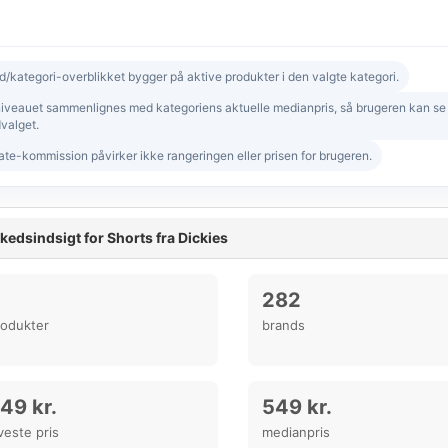
d/kategori-overblikket bygger på aktive produkter i den valgte kategori.
niveauet sammenlignes med kategoriens aktuelle medianpris, så brugeren kan se om
valget.
iate-kommission påvirker ikke rangeringen eller prisen for brugeren.
kedsindsigt for Shorts fra Dickies
282
rodukter
brands
49 kr.
549 kr.
veste pris
medianpris