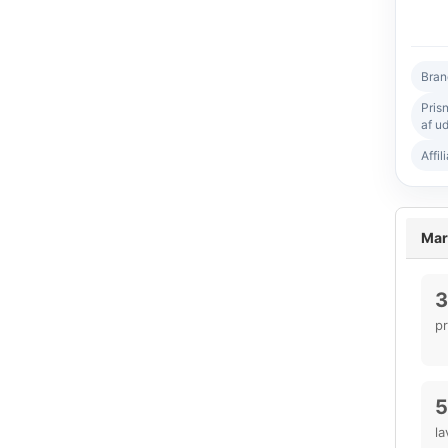
Bran
Pris
af ud
Affil
Mar
3
p
5
la