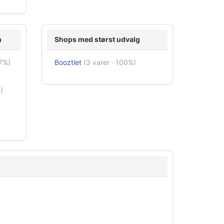
n
Shops med størst udvalg
67%)
Booztlet
(3 varer · 100%)
)