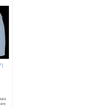
 |
iske
bare