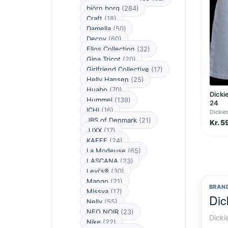
björn borg
(284)
Craft
(18)
Damella
(50)
Decoy
(60)
Ellos Collection
(32)
Gina Tricot
(20)
Girlfriend Collective
(17)
Helly Hansen
(25)
Huabo
(70)
Dicki
Hummel
(139)
24
ICHI
(16)
Dickie
JBS of Denmark
(21)
Kr. 5
JJXX
(17)
KAFFE
(24)
La Modeuse
(65)
LASCANA
(23)
Levi's®
(30)
Mango
(21)
BRAN
Missya
(17)
Dic
Nelly
(55)
NEO NOIR
(23)
Dicki
Nike
(22)