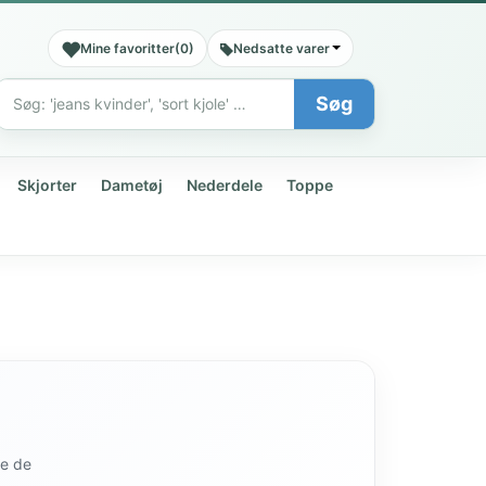
Mine favoritter
(
0
)
Nedsatte varer
Søg
Søg
Skjorter
Dametøj
Nederdele
Toppe
de de