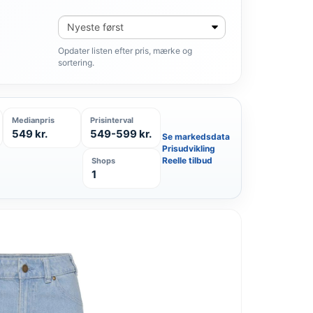
Sortér
produkter
Opdater listen efter pris, mærke og
sortering.
Medianpris
Prisinterval
549 kr.
549-599 kr.
Se markedsdata
Prisudvikling
Reelle tilbud
Shops
1