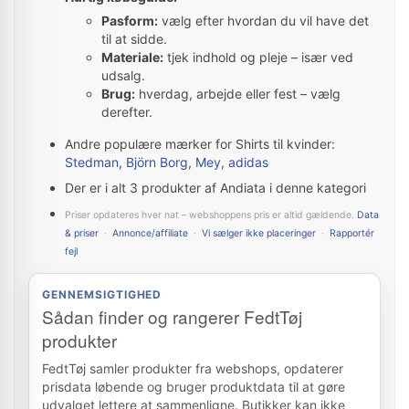
Pasform:
vælg efter hvordan du vil have det
til at sidde.
Materiale:
tjek indhold og pleje – især ved
udsalg.
Brug:
hverdag, arbejde eller fest – vælg
derefter.
Andre populære mærker for Shirts til kvinder:
Stedman
,
Björn Borg
,
Mey
,
adidas
Der er i alt 3 produkter af Andiata i denne kategori
Priser opdateres hver nat – webshoppens pris er altid gældende.
Data
& priser
·
Annonce/affiliate
·
Vi sælger ikke placeringer
·
Rapportér
fejl
GENNEMSIGTIGHED
Sådan finder og rangerer FedtTøj
produkter
FedtTøj samler produkter fra webshops, opdaterer
prisdata løbende og bruger produktdata til at gøre
udvalget lettere at sammenligne. Butikker kan ikke