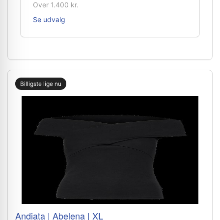
Over 1.400 kr.
Se udvalg
Billigste lige nu
Andiata | Abelena | XL