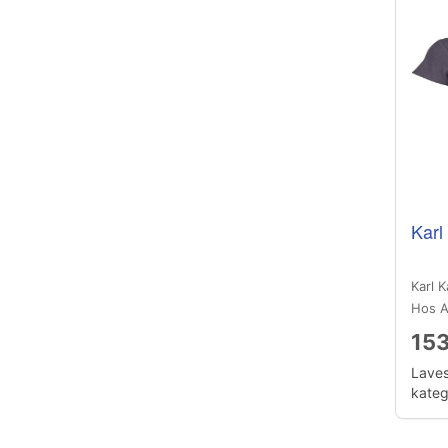
Karl 
Karl K
Hos A
153
Laves
katego