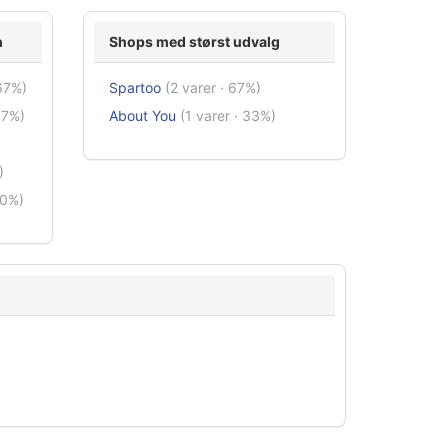
n
Shops med størst udvalg
67%)
Spartoo
(2 varer · 67%)
67%)
About You
(1 varer · 33%)
)
00%)