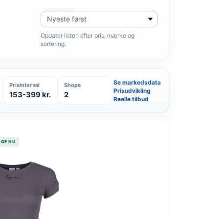
Sortér
produkter
Opdater listen efter pris, mærke og
sortering.
Se markedsdata
Prisinterval
Shops
Prisudvikling
153-399 kr.
2
Reelle tilbud
LIGE NU