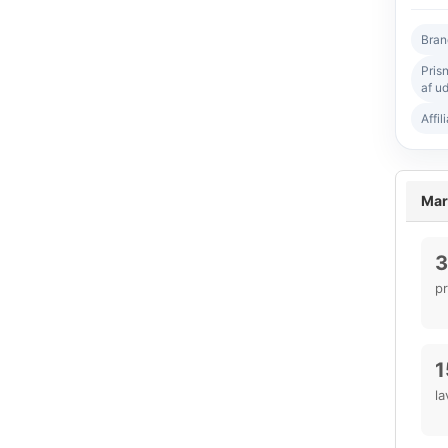
Bran
Pris
af ud
Affil
Mark
3
p
1
la