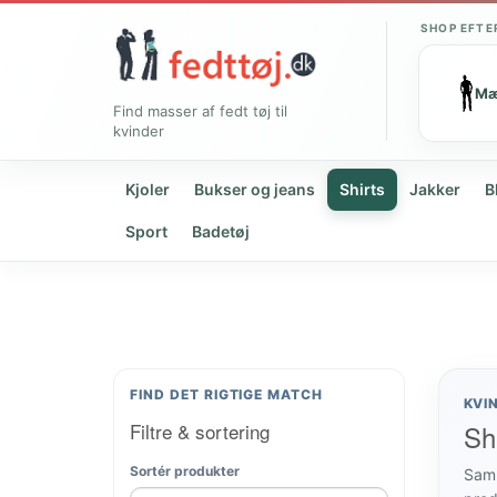
SHOP EFTE
M
Find masser af fedt tøj til
kvinder
Kjoler
Bukser og jeans
Shirts
Jakker
B
Sport
Badetøj
FIND DET RIGTIGE MATCH
KVI
Filtre & sortering
Shi
Sortér produkter
Samm