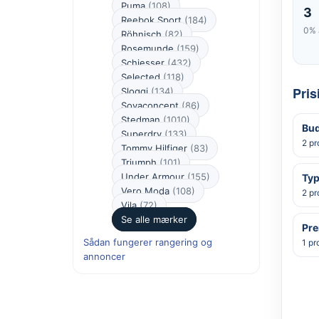
Puma
(108)
3
Reebok Sport
(184)
0% 
Röhnisch
(82)
Rosemunde
(159)
Schiesser
(432)
Selected
(118)
Pris
Sloggi
(134)
Soyaconcept
(86)
Stedman
(1010)
Bud
Superdry
(133)
2 pr
Tommy Hilfiger
(83)
Triumph
(101)
Under Armour
(155)
Typ
Vero Moda
(108)
2 pr
Vila
(72)
Se alle mærker
Pr
Sådan fungerer rangering og
1 pr
annoncer