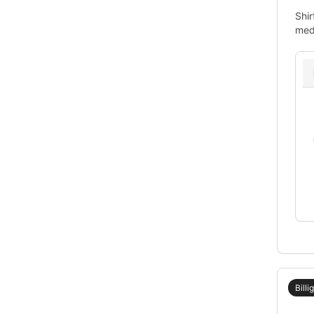
Shir
medi
Billi