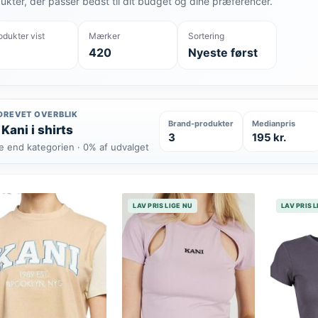
ukter, der passer bedst til dit budget og dine præferencer.
odukter vist
Mærker
Sortering
420
Nyeste først
DREVET OVERBLIK
Brand-produkter
Medianpris
 Kani i shirts
3
195 kr.
e end kategorien · 0% af udvalget
LAV PRIS LIGE NU
LAV PRIS 