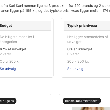
ts fra Karl Kani rummer lige nu 3 produkter fra 420 brands og 2 shops
anen ligger på 195 kr., og det typiske prisniveau ligger mellem 174 
Budget
Typisk prisniveau
De billigste modeller i
Her ligger størstedelen af
kategorien
udvalget
67%
af udvalget
0%
af udvalget
2 varer
0 varer
Op til 200 kr.
200 – 300 kr.
Se udvalg
Se udvalg
gste lige nu
Bedste køb i midterfeltet