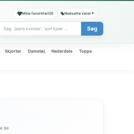
Mine favoritter
(
0
)
Nedsatte varer
Søg
Søg
Skjorter
Dametøj
Nederdele
Toppe
de de