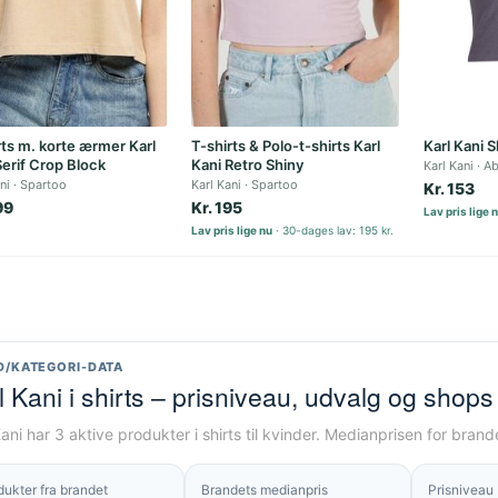
rts m. korte ærmer Karl
T-shirts & Polo-t-shirts Karl
Karl Kani Sh
Serif Crop Block
Kani Retro Shiny
Karl Kani
Ab
ni
Spartoo
Karl Kani
Spartoo
Kr. 153
99
Kr. 195
Lav pris lige 
Lav pris lige nu
30-dages lav: 195 kr.
D/KATEGORI-DATA
l Kani i shirts – prisniveau, udvalg og shops
Kani har 3 aktive produkter i shirts til kvinder. Medianprisen for bran
dukter fra brandet
Brandets medianpris
Prisniveau