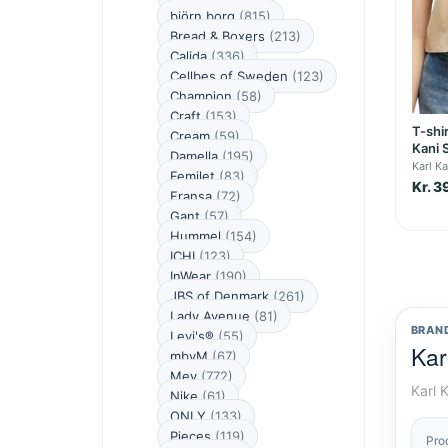
björn borg
(815)
Bread & Boxers
(213)
Calida
(336)
Cellbes of Sweden
(123)
Champion
(58)
Craft
(153)
T-shi
Cream
(59)
Kani 
Damella
(195)
Karl Ka
Femilet
(83)
Kr. 3
Fransa
(72)
Gant
(57)
Hummel
(154)
ICHI
(123)
InWear
(190)
JBS of Denmark
(261)
Lady Avenue
(81)
BRAN
Levi's®
(55)
Kar
mbyM
(67)
Mey
(772)
Karl 
Nike
(61)
ONLY
(133)
Pieces
(119)
Pro