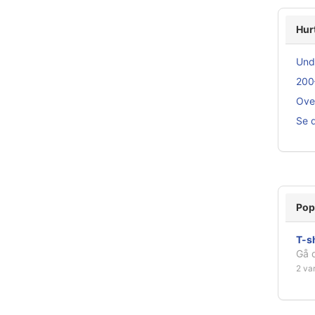
Hur
Und
200
Ove
Se d
Pop
T-sh
Gå d
2 va