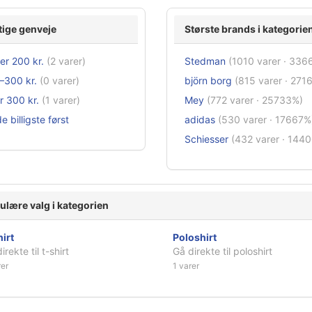
tige genveje
Største brands i kategorie
er 200 kr.
(2 varer)
Stedman
(1010 varer · 336
–300 kr.
(0 varer)
björn borg
(815 varer · 271
r 300 kr.
(1 varer)
Mey
(772 varer · 25733%)
e billigste først
adidas
(530 varer · 17667%
Schiesser
(432 varer · 144
ulære valg i kategorien
irt
Poloshirt
irekte til t-shirt
Gå direkte til poloshirt
rer
1 varer