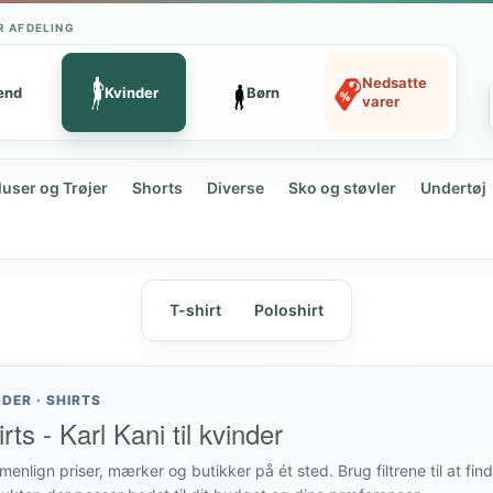
R AFDELING
Nedsatte
ænd
Kvinder
Børn
varer
luser og Trøjer
Shorts
Diverse
Sko og støvler
Undertøj
T-shirt
Poloshirt
NDER · SHIRTS
rts - Karl Kani til kvinder
enlign priser, mærker og butikker på ét sted. Brug filtrene til at fin