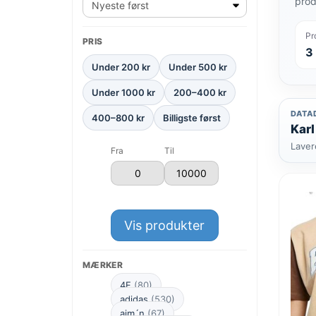
prod
Pr
PRIS
3
Under 200 kr
Under 500 kr
Under 1000 kr
200–400 kr
DATA
400–800 kr
Billigste først
Karl
Laver
Fra
Til
Vis produkter
MÆRKER
4F
(80)
adidas
(530)
aim´n
(67)