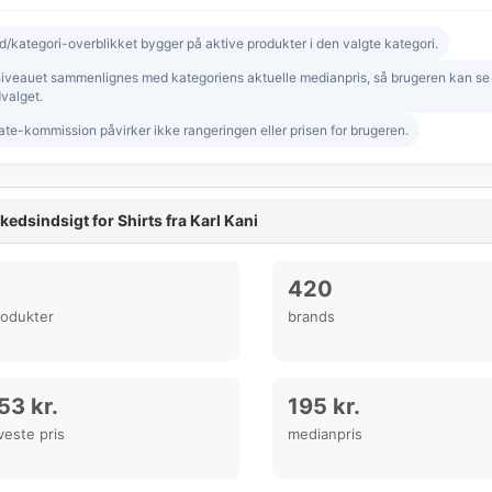
d/kategori-overblikket bygger på aktive produkter i den valgte kategori.
niveauet sammenlignes med kategoriens aktuelle medianpris, så brugeren kan se om
valget.
iate-kommission påvirker ikke rangeringen eller prisen for brugeren.
edsindsigt for Shirts fra Karl Kani
420
rodukter
brands
53 kr.
195 kr.
veste pris
medianpris