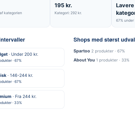
195 kr.
Lavere
katego
af kategorien
Kategori: 292 kr.
67% under 
intervaller
Shops med størst udva
Spartoo
2 produkter · 67%
get
· Under 200 kr.
About You
1 produkter · 33%
odukter · 67%
isk
· 146-244 kr.
odukter · 67%
emium
· Fra 244 kr.
odukter · 33%