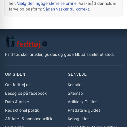
her:
Vælg den rigtige størrelse online
. Vaskeråd der holder
farve og pasform:
Sådan vasker du korrekt
.
Find tøj, sko, artikler, guides og gode tilbud samlet ét sted.
OM SIDEN
GENVEJE
Om fedttoj.dk
Kontakt
Besøg os på facebook
Sitemap
Data & priser
Artikler
/
Guides
Redaktionel politik
Prisdata & guides
Affiliate- & annoncepolitik
Købsguides